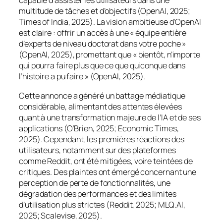
capable d’assister les utilisateurs dans une
multitude de tâches et d’objectifs (OpenAI, 2025;
Times of India, 2025). La vision ambitieuse d’OpenAI
est claire : offrir un accès à une « équipe entière
d’experts de niveau doctorat dans votre poche »
(OpenAI, 2025), promettant que « bientôt, n’importe
qui pourra faire plus que ce que quiconque dans
l’histoire a pu faire » (OpenAI, 2025).
Cette annonce a généré un battage médiatique
considérable, alimentant des attentes élevées
quant à une transformation majeure de l’IA et de ses
applications (O’Brien, 2025; Economic Times,
2025). Cependant, les premières réactions des
utilisateurs, notamment sur des plateformes
comme Reddit, ont été mitigées, voire teintées de
critiques. Des plaintes ont émergé concernant une
perception de perte de fonctionnalités, une
dégradation des performances et des limites
d’utilisation plus strictes (Reddit, 2025; MLQ.AI,
2025; Scalevise, 2025).