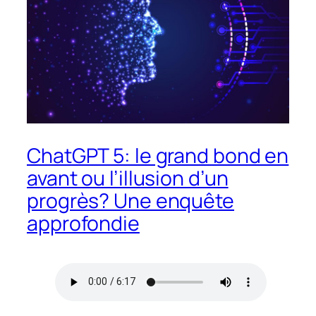
ChatGPT 5: le grand bond en
avant ou l’illusion d’un
progrès? Une enquête
approfondie