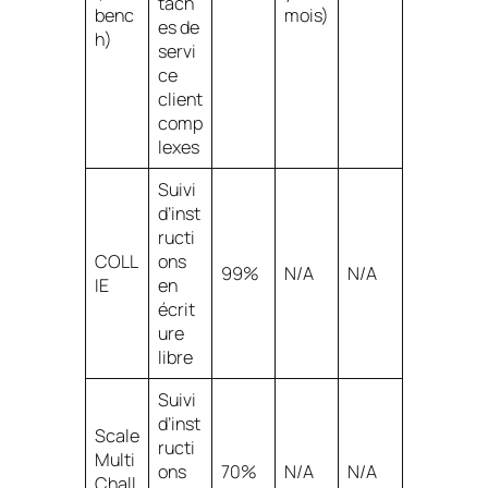
tâch
benc
mois)
es de
h)
servi
ce
client
comp
lexes
Suivi
d’inst
ructi
COLL
ons
99%
N/A
N/A
IE
en
écrit
ure
libre
Suivi
d’inst
Scale
ructi
Multi
ons
70%
N/A
N/A
Chall