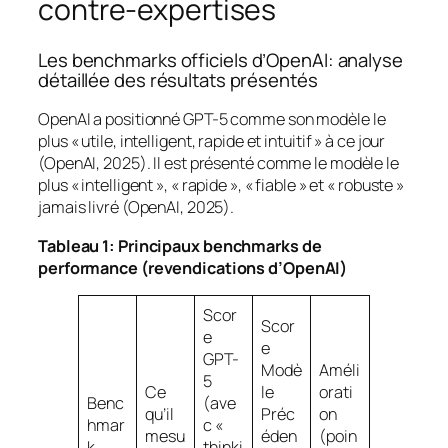
contre-expertises
Les
benchmarks
officiels d’OpenAI: analyse
détaillée des résultats présentés
OpenAI a positionné GPT-5 comme son modèle le
plus « utile, intelligent, rapide et intuitif » à ce jour
(OpenAI, 2025). Il est présenté comme le modèle le
plus « intelligent », « rapide », « fiable » et « robuste »
jamais livré (OpenAI, 2025).
Tableau 1: Principaux
benchmarks
de
performance (revendications d’OpenAI)
Scor
Scor
e
e
GPT-
Modè
Améli
5
Ce
le
orati
Benc
(ave
qu’il
Préc
on
hmar
c «
mesu
éden
(poin
k
thinki