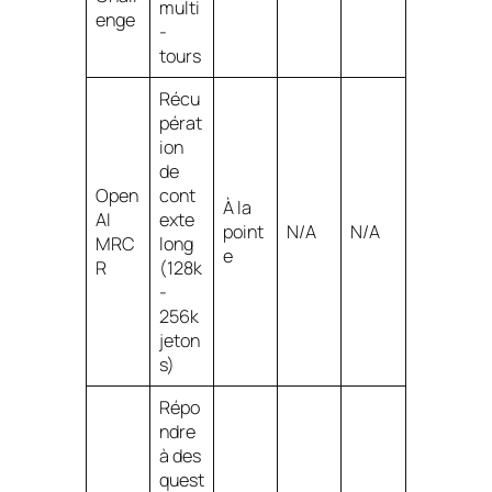
multi
enge
-
tours
Récu
pérat
ion
de
Open
cont
À la
AI
exte
point
N/A
N/A
MRC
long
e
R
(128k
-
256k
jeton
s)
Répo
ndre
à des
quest