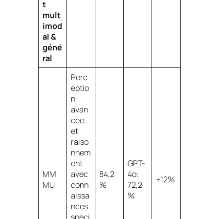
t
mult
imod
al &
géné
ral
Perc
eptio
n
avan
cée
et
raiso
nnem
ent
GPT-
MM
avec
84,2
4o:
+12%
MU
conn
%
72,2
aissa
%
nces
spéci