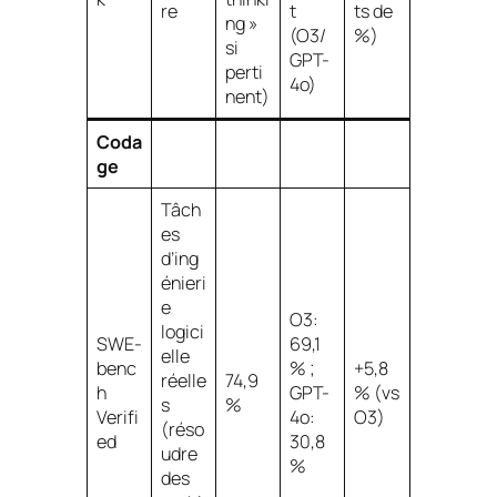
re
t
ts de
ng »
(O3/
%)
si
GPT-
perti
4o)
nent)
Coda
ge
Tâch
es
d’ing
énieri
e
O3:
logici
SWE-
69,1
elle
benc
% ;
+5,8
réelle
74,9
h
GPT-
% (vs
s
%
Verifi
4o:
O3)
(réso
ed
30,8
udre
%
des