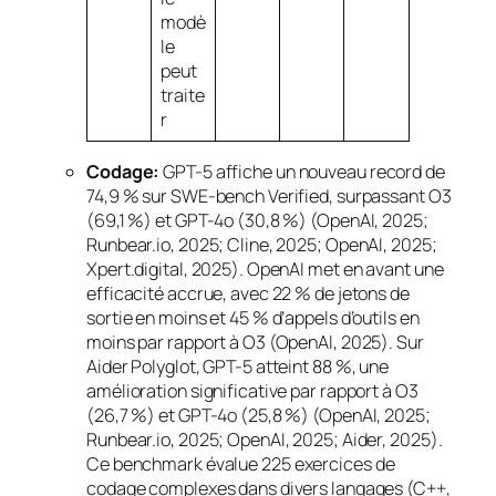
modè
le
peut
traite
r
Codage:
GPT-5 affiche un nouveau record de
74,9 % sur SWE-bench Verified, surpassant O3
(69,1 %) et GPT-4o (30,8 %) (OpenAI, 2025;
Runbear.io, 2025; Cline, 2025; OpenAI, 2025;
Xpert.digital, 2025). OpenAI met en avant une
efficacité accrue, avec 22 % de jetons de
sortie en moins et 45 % d’appels d’outils en
moins par rapport à O3 (OpenAI, 2025). Sur
Aider Polyglot, GPT-5 atteint 88 %, une
amélioration significative par rapport à O3
(26,7 %) et GPT-4o (25,8 %) (OpenAI, 2025;
Runbear.io, 2025; OpenAI, 2025; Aider, 2025).
Ce
benchmark
évalue 225 exercices de
codage complexes dans divers langages (C++,