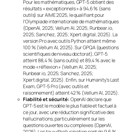
Pour les mathématiques, GPT-5 obtient des
résultats « exceptionnels » à 94,6 % (sans
outils) sur AIME 2025, le qualifiant pour
l’Olympiade internationale de mathématiques
(OpenAI, 2025; Vellum AI, 2025; Runbear.io,
2025; Sanchez, 2025; Xpert.digital, 2025). La
version Pro avec outils Python atteint même
100 % (Vellum AI, 2025). Sur GPQA (questions
scientifiques de niveau doctorat), GPT-5
atteint 88,4 % (sans outils) et 89,4 % avec le
mode « réflexion » (Vellum AI, 2025;
Runbear.io, 2025; Sanchez, 2025;
Xpert.digital, 2025). Enfin, sur Humanity’s Last
Exam, GPT-5 Pro (avec outils et
raisonnement) atteint 42 % (Vellum AI, 2025).
Fiabilité et sécurité:
OpenAI déclare que
GPT-5 est le modèle le plus fiable et factuel à
ce jour, avec une réduction significative des
hallucinations, particulièrement sur les
questions ouvertes ou complexes (OpenAI,
2025). Les taux d’hallucination sont de 9,6 %