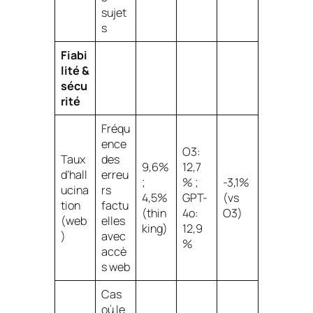
sujet
s
Fiabi
lité &
sécu
rité
Fréqu
ence
O3:
Taux
des
9,6%
12,7
d’hall
erreu
;
% ;
-3,1%
ucina
rs
4,5%
GPT-
(vs
tion
factu
(thin
4o:
O3)
(web
elles
king)
12,9
)
avec
%
accè
s web
Cas
où le