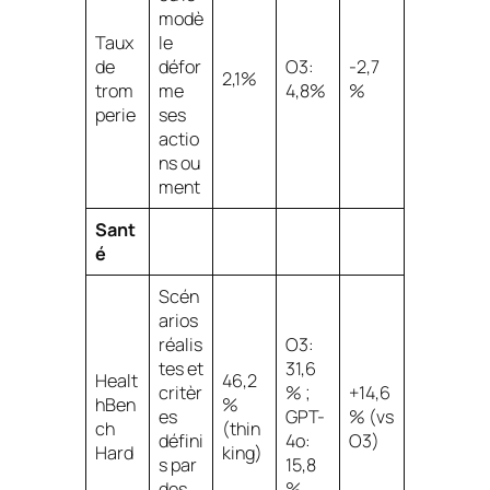
modè
Taux
le
de
défor
O3:
-2,7
2,1%
trom
me
4,8%
%
perie
ses
actio
ns ou
ment
Sant
é
Scén
arios
réalis
O3:
tes et
31,6
Healt
46,2
critèr
% ;
+14,6
hBen
%
es
GPT-
% (vs
ch
(thin
défini
4o:
O3)
Hard
king)
s par
15,8
des
%