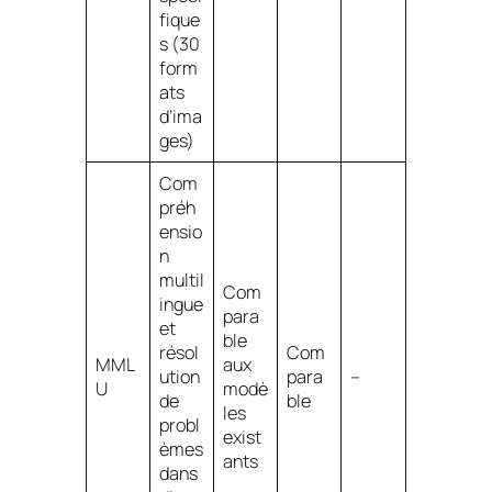
fique
s (30
form
ats
d’ima
ges)
Com
préh
ensio
n
multil
Com
ingue
para
et
ble
résol
Com
MML
aux
ution
para
–
U
modè
de
ble
les
probl
exist
èmes
ants
dans