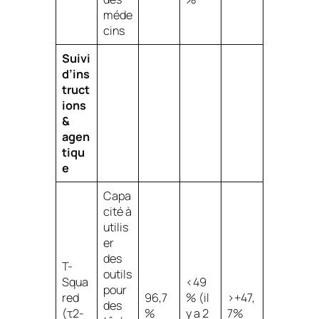
méde
cins
Suivi
d’ins
truct
ions
&
agen
tiqu
e
Capa
cité à
utilis
er
des
T-
outils
Squa
<49
pour
red
96,7
% (il
>+47,
des
(τ2-
%
y a 2
7%