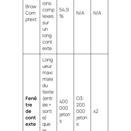
ions
Brow
comp
54,9
Com
N/A
N/A
lexes
%
ptext
sur
un
long
cont
exte
Long
ueur
maxi
male
du
texte
Fenê
(entr
O3:
400
tre
ée +
200
000
de
sorti
000
x2
jeton
cont
e)
jeton
s
exte
que
s
le