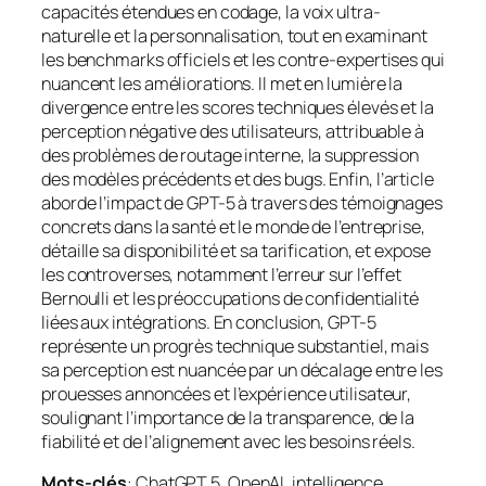
capacités étendues en codage, la voix ultra-
naturelle et la personnalisation, tout en examinant
les
benchmarks
officiels et les contre-expertises qui
nuancent les améliorations. Il met en lumière la
divergence entre les scores techniques élevés et la
perception négative des utilisateurs, attribuable à
des problèmes de routage interne, la suppression
des modèles précédents et des
bugs
. Enfin, l’article
aborde l’impact de GPT-5 à travers des témoignages
concrets dans la santé et le monde de l’entreprise,
détaille sa disponibilité et sa tarification, et expose
les controverses, notamment l’erreur sur l’effet
Bernoulli et les préoccupations de confidentialité
liées aux intégrations. En conclusion, GPT-5
représente un progrès technique substantiel, mais
sa perception est nuancée par un décalage entre les
prouesses annoncées et l’expérience utilisateur,
soulignant l’importance de la transparence, de la
fiabilité et de l’alignement avec les besoins réels.
Mots-clés
: ChatGPT 5, OpenAI, intelligence