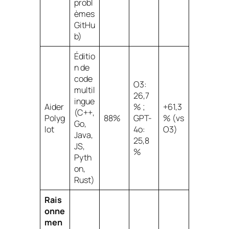
probl
èmes
GitHu
b)
Éditio
n de
code
O3:
multil
26,7
ingue
Aider
% ;
+61,3
(C++,
Polyg
88%
GPT-
% (vs
Go,
lot
4o:
O3)
Java,
25,8
JS,
%
Pyth
on,
Rust)
Rais
onne
men