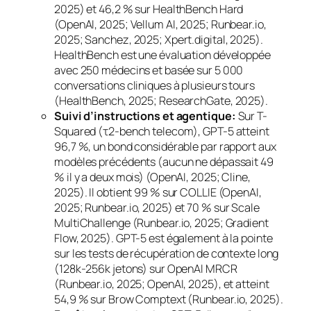
2025) et 46,2 % sur HealthBench Hard
(OpenAI, 2025; Vellum AI, 2025; Runbear.io,
2025; Sanchez, 2025; Xpert.digital, 2025).
HealthBench est une évaluation développée
avec 250 médecins et basée sur 5 000
conversations cliniques à plusieurs tours
(HealthBench, 2025; ResearchGate, 2025).
Suivi d’instructions et agentique:
Sur T-
Squared (τ2-bench telecom), GPT-5 atteint
96,7 %, un bond considérable par rapport aux
modèles précédents (aucun ne dépassait 49
% il y a deux mois) (OpenAI, 2025; Cline,
2025). Il obtient 99 % sur COLLIE (OpenAI,
2025; Runbear.io, 2025) et 70 % sur Scale
MultiChallenge (Runbear.io, 2025; Gradient
Flow, 2025). GPT-5 est également à la pointe
sur les tests de récupération de contexte long
(128k-256k jetons) sur OpenAI MRCR
(Runbear.io, 2025; OpenAI, 2025), et atteint
54,9 % sur Brow Comptext (Runbear.io, 2025).