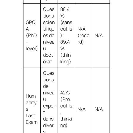
Ques
88,4
tions
%
GPQ
scien
(sans
A
tifiqu
outils
N/A
(PhD
es de
) ;
(reco
N/A
-
nivea
89,4
rd)
level)
u
%
doct
(thin
orat
king)
Ques
tions
de
nivea
42%
Hum
u
(Pro,
anity’
exper
outils
s
N/A
N/A
t
,
Last
dans
thinki
Exam
diver
ng)
s