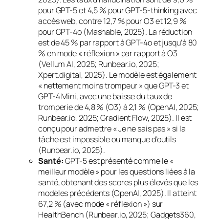
pour GPT-5 et 4,5 % pour GPT-5-thinking avec
accès web, contre 12,7 % pour O3 et 12,9 %
pour GPT-4o (Mashable, 2025). La réduction
est de 45 % par rapport à GPT-4o et jusqu’à 80
% en mode « réflexion » par rapport à O3
(Vellum AI, 2025; Runbear.io, 2025;
Xpert.digital, 2025). Le modèle est également
« nettement moins trompeur » que GPT-3 et
GPT-4 Mini, avec une baisse du taux de
tromperie de 4,8 % (O3) à 2,1 % (OpenAI, 2025;
Runbear.io, 2025; Gradient Flow, 2025). Il est
conçu pour admettre « Je ne sais pas » si la
tâche est impossible ou manque d’outils
(Runbear.io, 2025).
Santé:
GPT-5 est présenté comme le «
meilleur modèle » pour les questions liées à la
santé, obtenant des scores plus élevés que les
modèles précédents (OpenAI, 2025). Il atteint
67,2 % (avec mode « réflexion ») sur
HealthBench (Runbear.io, 2025; Gadgets360,