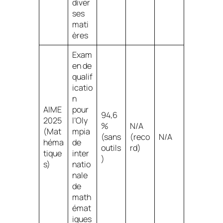
diver
ses
mati
ères
Exam
en de
qualif
icatio
n
AIME
pour
94,6
2025
l’Oly
%
N/A
(Mat
mpia
(sans
(reco
N/A
héma
de
outils
rd)
tique
inter
)
s)
natio
nale
de
math
émat
iques