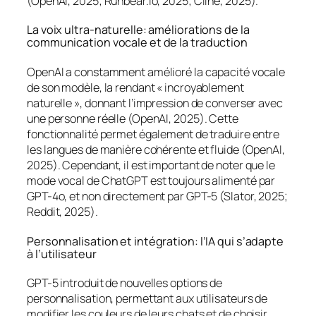
(OpenAI, 2025; Runbear.io, 2025; Cline, 2025).
La voix ultra-naturelle: améliorations de la
communication vocale et de la traduction
OpenAI a constamment amélioré la capacité vocale
de son modèle, la rendant « incroyablement
naturelle », donnant l’impression de converser avec
une personne réelle (OpenAI, 2025). Cette
fonctionnalité permet également de traduire entre
les langues de manière cohérente et fluide (OpenAI,
2025). Cependant, il est important de noter que le
mode vocal de ChatGPT est toujours alimenté par
GPT-4o, et non directement par GPT-5 (Slator, 2025;
Reddit, 2025).
Personnalisation et intégration: l’IA qui s’adapte
à l’utilisateur
GPT-5 introduit de nouvelles options de
personnalisation, permettant aux utilisateurs de
modifier les couleurs de leurs
chats
et de choisir