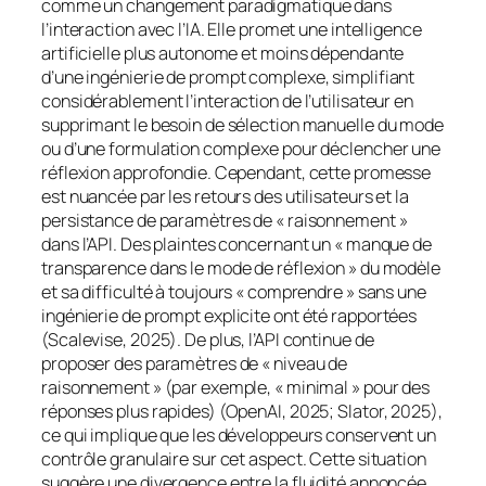
comme un changement paradigmatique dans
l’interaction avec l’IA. Elle promet une intelligence
artificielle plus autonome et moins dépendante
d’une ingénierie de
prompt
complexe, simplifiant
considérablement l’interaction de l’utilisateur en
supprimant le besoin de sélection manuelle du mode
ou d’une formulation complexe pour déclencher une
réflexion approfondie. Cependant, cette promesse
est nuancée par les retours des utilisateurs et la
persistance de paramètres de « raisonnement »
dans l’API. Des plaintes concernant un « manque de
transparence dans le mode de réflexion » du modèle
et sa difficulté à toujours « comprendre » sans une
ingénierie de
prompt
explicite ont été rapportées
(Scalevise, 2025). De plus, l’API continue de
proposer des paramètres de « niveau de
raisonnement » (par exemple, « minimal » pour des
réponses plus rapides) (OpenAI, 2025; Slator, 2025),
ce qui implique que les développeurs conservent un
contrôle granulaire sur cet aspect. Cette situation
suggère une divergence entre la fluidité annoncée