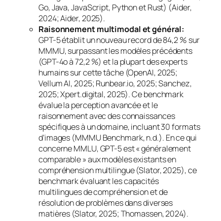
Go, Java, JavaScript, Python et Rust) (Aider,
2024; Aider, 2025).
Raisonnement multimodal et général:
GPT-5 établit un nouveau record de 84,2 % sur
MMMU, surpassant les modèles précédents
(GPT-4o à 72,2 %) et la plupart des experts
humains sur cette tâche (OpenAI, 2025;
Vellum AI, 2025; Runbear.io, 2025; Sanchez,
2025; Xpert.digital, 2025). Ce
benchmark
évalue la perception avancée et le
raisonnement avec des connaissances
spécifiques à un domaine, incluant 30 formats
d’images (MMMU Benchmark, n.d.). En ce qui
concerne MMLU, GPT-5 est « généralement
comparable » aux modèles existants en
compréhension multilingue (Slator, 2025), ce
benchmark
évaluant les capacités
multilingues de compréhension et de
résolution de problèmes dans diverses
matières (Slator, 2025; Thomassen, 2024).