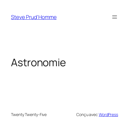
Aller
au
Steve Prud'Homme
contenu
Astronomie
Twenty Twenty-Five
Conçu avec
WordPress