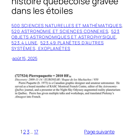
histoire québécoise gravée
dans les étoiles
500 SCIENCES NATURELLES ET MATHÉMATIQUES
, 
520 ASTRONOMIE ET SCIENCES CONNEXES
, 
523
OBJETS ASTRONOMIQUES ET ASTROPHYSIQUE
, 
523.4 LUNE
, 
523.49 PLANÈTES D’AUTRES
SYSTÈMES, EXOPLANÈTES
·
août 15, 2025
1
2
3
…
17
Page suivante