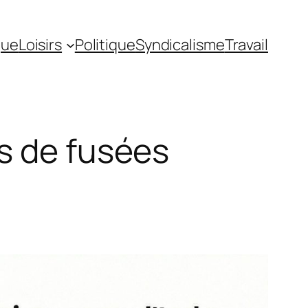
gue
Loisirs
Politique
Syndicalisme
Travail
s de fusées