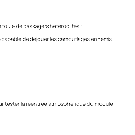
e foule de passagers hétéroclites :
rale capable de déjouer les camouflages ennemis
r tester la réentrée atmosphérique du module