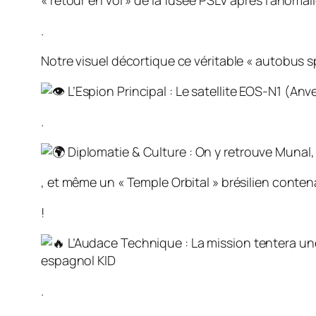
« retour en vol » de la fusée PSLV après l’anomal
.
Notre visuel décortique ce véritable « autobus sp
L’Espion Principal : Le satellite EOS-N1 (An
.
Diplomatie & Culture : On y retrouve Munal, 
, et même un « Temple Orbital » brésilien cont
!
L’Audace Technique : La mission tentera u
espagnol KID
.