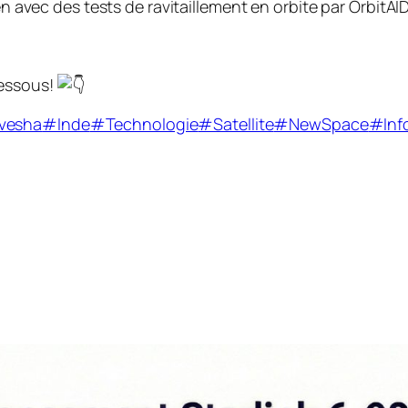
ien avec des tests de ravitaillement en orbite par OrbitA
dessous!
vesha
#Inde
#Technologie
#Satellite
#NewSpace
#Inf