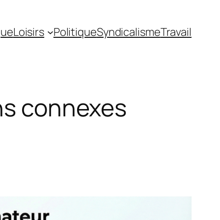
gue
Loisirs
Politique
Syndicalisme
Travail
ons connexes