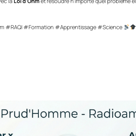
vec la
Loi d’Ohm
et résoudre n’importe quel problème é
 #RAQI #Formation #Apprentissage #Science