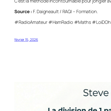
C’est la méthode incontournable pour jongler a
Source :
F. Daigneault / RAQI – Formation.
#RadioAmateur #HamRadio #Maths #LoiDOhm
février 15, 2026