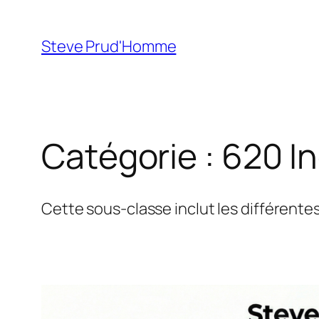
Aller
au
Steve Prud'Homme
contenu
Catégorie :
620 In
Cette sous-classe inclut les différentes