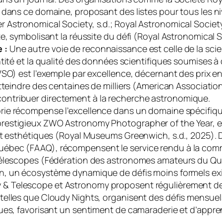
 dans ce domaine, proposant des listes pour tous les n
Astronomical Society, s.d.; Royal Astronomical Societ
e, symbolisant la réussite du défi (Royal Astronomical S
 :
Une autre voie de reconnaissance est celle de la scien
tité et la qualité des données scientifiques soumises à
VSO) est l’exemple par excellence, décernant des prix e
tteindre des centaines de milliers (American Association
ntribuer directement à la recherche astronomique.
ie récompense l’excellence dans un domaine spécifiqu
estigieux ZWO Astronomy Photographer of the Year, en s
et esthétiques (Royal Museums Greenwich, s.d., 2025). 
ébec (FAAQ), récompensent le service rendu à la com
télescopes (Fédération des astronomes amateurs du Qué
n, un écosystème dynamique de défis moins formels ex
 & Telescope
et
Astronomy
proposent régulièrement de 
telles que Cloudy Nights, organisent des défis mensuel
ues, favorisant un sentiment de camaraderie et d’appre