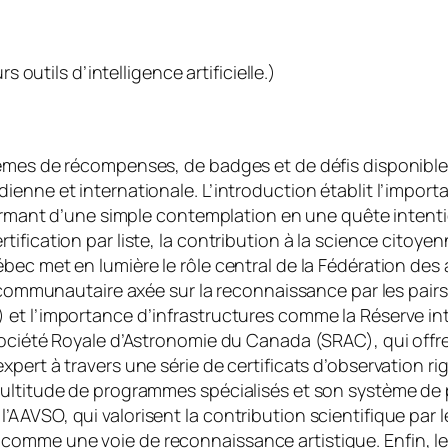
s outils d’intelligence artificielle.)
tèmes de récompenses, de badges et de défis disponibl
ienne et internationale. L’introduction établit l’impo
sformant d’une simple contemplation en une quête intent
fication par liste, la contribution à la science citoyen
ébec met en lumière le rôle central de la Fédération 
he communautaire axée sur la reconnaissance par les pa
et l’importance d’infrastructures comme la Réserve int
Société Royale d’Astronomie du Canada (SRAC), qui offre
pert à travers une série de certificats d’observation r
ultitude de programmes spécialisés et son système de p
’AAVSO, qui valorisent la contribution scientifique pa
omme une voie de reconnaissance artistique. Enfin, le