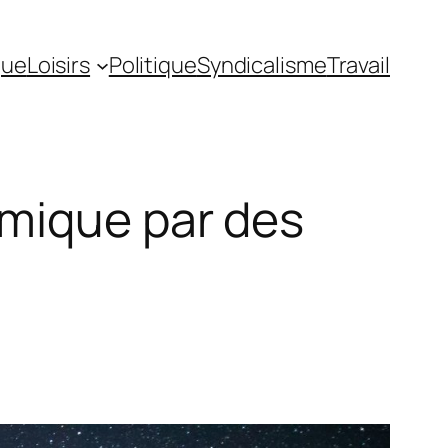
gue
Loisirs
Politique
Syndicalisme
Travail
mique par des