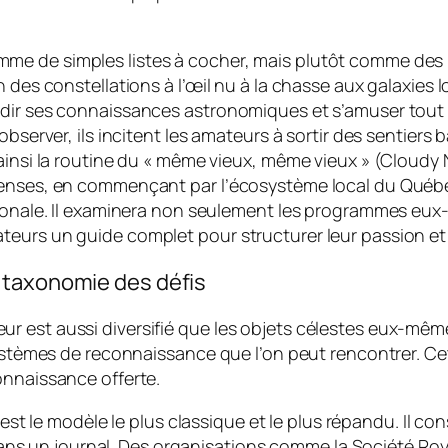
me de simples listes à cocher, mais plutôt comme des 
 des constellations à l’œil nu à la chasse aux galaxies 
ndir ses connaissances astronomiques et s’amuser tout 
bserver, ils incitent les amateurs à sortir des sentiers 
ainsi la routine du « même vieux, même vieux » (Cloudy 
penses, en commençant par l’écosystème local du Québe
tionale. Il examinera non seulement les programmes eux-
urs un guide complet pour structurer leur passion et en
 taxonomie des défis
 est aussi diversifié que les objets célestes eux-mêmes
e systèmes de reconnaissance que l’on peut rencontrer.
onnaissance offerte.
est le modèle le plus classique et le plus répandu. Il con
dans un journal. Des organisations comme la Société R