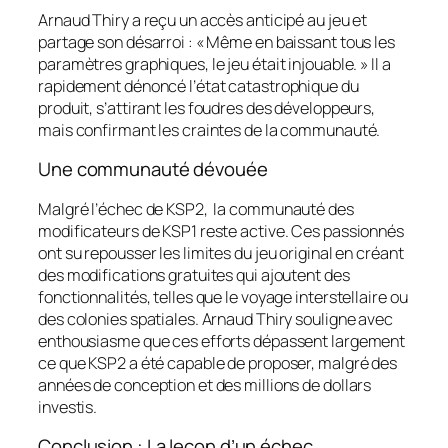
Arnaud Thiry a reçu un accès anticipé au jeu et
partage son désarroi : « Même en baissant tous les
paramètres graphiques, le jeu était injouable. » Il a
rapidement dénoncé l’état catastrophique du
produit, s’attirant les foudres des développeurs,
mais confirmant les craintes de la communauté.
Une communauté dévouée
Malgré l’échec de KSP2, la communauté des
modificateurs de KSP1 reste active. Ces passionnés
ont su repousser les limites du jeu original en créant
des modifications gratuites qui ajoutent des
fonctionnalités, telles que le voyage interstellaire ou
des colonies spatiales. Arnaud Thiry souligne avec
enthousiasme que ces efforts dépassent largement
ce que KSP2 a été capable de proposer, malgré des
années de conception et des millions de dollars
investis.
Conclusion : La leçon d’un échec