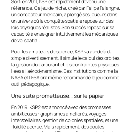
Sorti en 2011, KSP est rapidement devenu une
référence. Ce jeu de niche, créé par Felipe Falanghe,
un concepteur mexicain, a plongé ses joueurs dans
un univers où la conquête spatiale repose sur des
lois physiques réalistes. Son succès repose sur sa
capacité à enseigner intuitivement les mécaniques
de vol spatial.
Pour les amateurs de science, KSP va au-delà du
simple divertissement. Il simule le calcul des orbites,
la gestion du carburant et les contraintes physiques
liées à l’aérodynamisme. Des institutions comme la
NASA et l’ESA ont même recommandé le jeu comme
outil pédagogique.
Une suite prometteuse… sur le papier
En 2019, KSP2 est annoncé avec des promesses
ambitieuses : graphismes améliorés, voyages
interstellaires, gestion de colonies spatiales, et une
fluidité accrue. Mais rapidement, des doutes