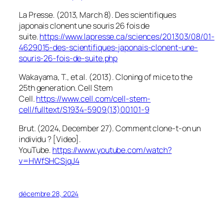
La Presse. (2013, March 8). Des scientifiques
japonais clonent une souris 26 fois de
suite.
https://www.lapresse.ca/sciences/201303/08/01-
4629015-des-scientifiques-japonais-clonent-une-
souris-26-fois-de-suite.php
Wakayama, T., et al. (2013). Cloning of mice to the
25th generation.
Cell Stem
Cell
.
https://www.cell.com/cell-stem-
cell/fulltext/S1934-5909(13)00101-9
Brut. (2024, December 27). Comment clone-t-on un
individu ? [Video].
YouTube.
https://www.youtube.com/watch?
v=HWfSHCSjqJ4
décembre 28, 2024