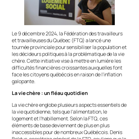
Le 9 décembre 2024, la Fédération des travailleurs
et travailleuses du Québec (FTQ) a lancé une
tournée provinciale pour sensibiliser la population et
les décideurs politiques à la problématique de la vie
chère. Cette initiative vise à mettre en lumière les
difficultés financières croissantes auxquelles font
face les citoyens québécois en raison de l’inflation
galopante.
La vie chère : un fléau quotidien
La vie chère englobe plusieurs aspects essentiels de
la vie quotidienne, tels que l’alimentation, le
logement et l’habillement. Selon la FTQ, ces
éléments de base deviennent de plus en plus
inaccessibles pour de nombreux Québécois. Denis