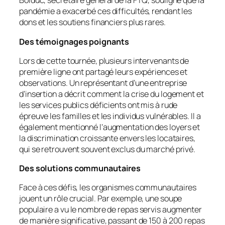
Bolduc, secrétaire général de la FTQ, souligne que la
pandémie a exacerbé ces difficultés, rendant les
dons et les soutiens financiers plus rares.
Des témoignages poignants
Lors de cette tournée, plusieurs intervenants de
première ligne ont partagé leurs expériences et
observations. Un représentant d’une entreprise
d’insertion a décrit comment la crise du logement et
les services publics déficients ont mis à rude
épreuve les familles et les individus vulnérables. Il a
également mentionné l’augmentation des loyers et
la discrimination croissante envers les locataires,
qui se retrouvent souvent exclus du marché privé.
Des solutions communautaires
Face à ces défis, les organismes communautaires
jouent un rôle crucial. Par exemple, une soupe
populaire a vu le nombre de repas servis augmenter
de manière significative, passant de 150 à 200 repas