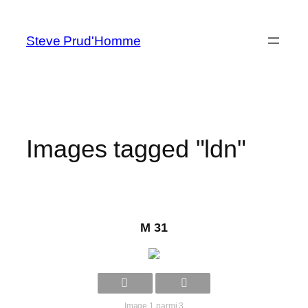
Aller
au
Steve Prud'Homme
contenu
Images tagged "ldn"
M 31
Image 1 parmi 3