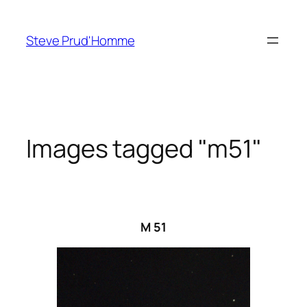
Aller
au
Steve Prud'Homme
contenu
Images tagged "m51"
M 51