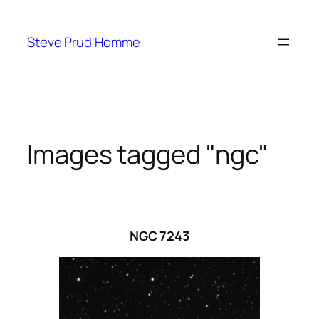
Aller
au
Steve Prud'Homme
contenu
Images tagged "ngc"
NGC 7243