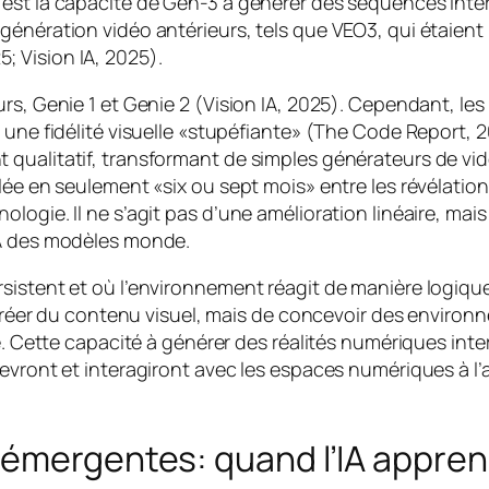
 est la capacité de Gen-3 à générer des séquences inte
génération vidéo antérieurs, tels que VEO3, qui étaient
 Vision IA, 2025).
urs, Genie 1 et Genie 2 (Vision IA, 2025). Cependant, 
 une fidélité visuelle «stupéfiante» (The Code Report, 2
qualitatif, transformant de simples générateurs de vi
lée en seulement «six ou sept mois» entre les révélatio
logie. Il ne s’agit pas d’une amélioration linéaire, mai
IA des modèles monde.
stent et où l’environnement réagit de manière logique bro
e créer du contenu visuel, mais de concevoir des enviro
e. Cette capacité à générer des réalités numériques inte
cevront et interagiront avec les espaces numériques à 
émergentes: quand l’IA apprend