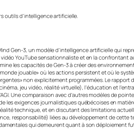
 outils d’intelligence artificielle.
d Gen-3, un modèle d’intelligence artificielle qui représ
une vidéo YouTube sensationnaliste et en la confrontant
xamine les capacités de Gen-3 à créer des environnemen
de «monde jouable» où les actions persistent et où le s
rgentes» non explicitement programmées. Le rapport dét
néma, jeu vidéo, réalité virtuelle), l’éducation et l’ent
ur l’AGI. Une comparaison avec d’autres modèles de poin
rde les exigences journalistiques québécoises en matière 
éalité technique, et en discutant des limitations actue
ence, responsabilité) liées au développement de cette t
fondamentales qui demeurent quant à son déploiement fut