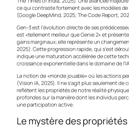
The Times of India, 2025). Une avancée majeure
ce qui contraste fortement avec les modèles de 
(Google DeepMind, 2025; The Code Report, 2025;
Gen-3 est l’évolution directe de ses prédécesse
est «tellement meilleur que Genie 2» et présente
gains marginaux; elle représente un changement 
2025). Cette progression rapide, qui s’est dérou
indique une maturation accélérée de cette techno
croissance exponentielle dans le domaine de l’
La notion de «monde jouable» où les actions persi
(Vision IA, 2025). Il ne s’agit plus seulement d
reflètent les propriétés de notre réalité physiqu
profondes sur la manière dont les individus per
une participation active.
Le mystère des propriétés 