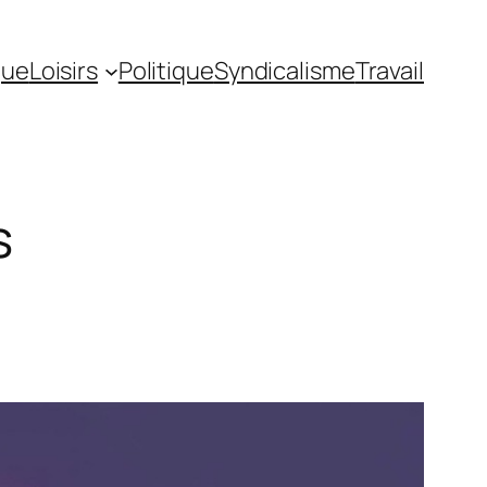
gue
Loisirs
Politique
Syndicalisme
Travail
s