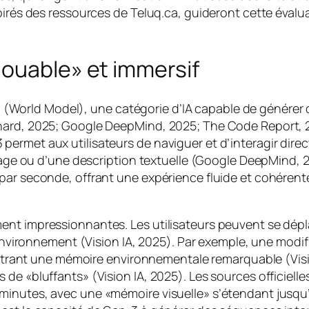
nspirés des ressources de Teluq.ca, guideront cette év
jouable» et immersif
orld Model), une catégorie d’IA capable de générer d
hard, 2025; Google DeepMind, 2025; The Code Report, 2
ermet aux utilisateurs de naviguer et d’interagir dire
image ou d’une description textuelle (Google DeepMind, 
 par seconde, offrant une expérience fluide et cohére
ent impressionnantes. Les utilisateurs peuvent se dép
l’environnement (Vision IA, 2025). Par exemple, une modi
montrant une mémoire environnementale remarquable (Visio
 de «bluffants» (Vision IA, 2025). Les sources officiel
 minutes, avec une «mémoire visuelle» s’étendant jusq