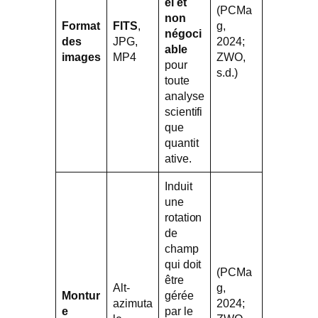
el et
(PCMa
non
Format
FITS
,
g,
négoci
des
JPG,
2024;
able
images
MP4
ZWO,
pour
s.d.)
toute
analyse
scientifi
que
quantit
ative.
Induit
une
rotation
de
champ
qui doit
(PCMa
être
Alt-
g,
Montur
gérée
azimuta
2024;
e
par le