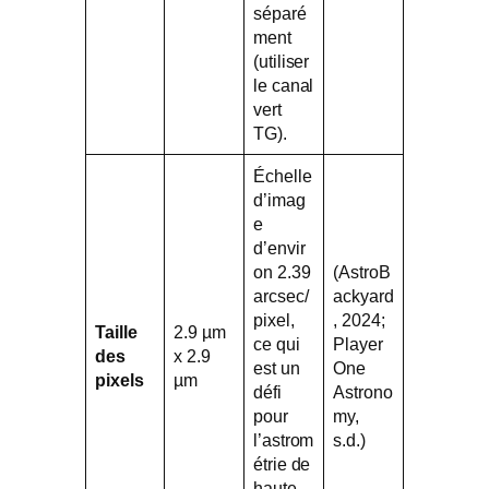
séparé
ment
(utiliser
le canal
vert
TG).
Échelle
d’imag
e
d’envir
on 2.39
(AstroB
arcsec/
ackyard
pixel,
, 2024;
Taille
2.9 µm
ce qui
Player
des
x 2.9
est un
One
pixels
µm
défi
Astrono
pour
my,
l’astrom
s.d.)
étrie de
haute