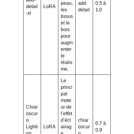
peau,
add
0.5 à
detail
LoRA
les
detail
1.0
-xl
tissus
et le
bois
pour
augm
enter
le
réalis
me.
Le
princi
pal
mote
Chiar
ur de
oscur
l’effet
o
d’écl
chiar
0.7 à
Lighti
LoRA
airag
oscur
0.9
ng
e
o