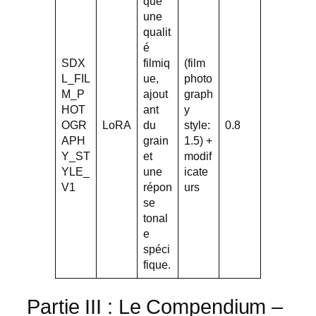
que
une
qualit
é
SDX
filmiq
(film
L_FIL
ue,
photo
M_P
ajout
graph
HOT
ant
y
OGR
LoRA
du
style:
0.8
APH
grain
1.5) +
Y_ST
et
modif
YLE_
une
icate
V1
répon
urs
se
tonal
e
spéci
fique.
Partie III : Le Compendium –