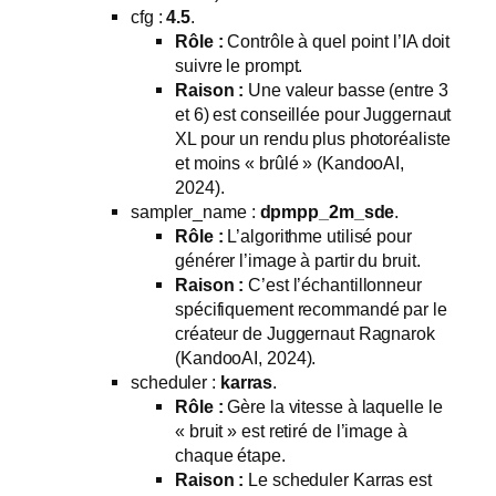
cfg :
4.5
.
Rôle :
Contrôle à quel point l’IA doit
suivre le prompt.
Raison :
Une valeur basse (entre 3
et 6) est conseillée pour Juggernaut
XL pour un rendu plus photoréaliste
et moins « brûlé » (KandooAI,
2024).
sampler_name :
dpmpp_2m_sde
.
Rôle :
L’algorithme utilisé pour
générer l’image à partir du bruit.
Raison :
C’est l’échantillonneur
spécifiquement recommandé par le
créateur de Juggernaut Ragnarok
(KandooAI, 2024).
scheduler :
karras
.
Rôle :
Gère la vitesse à laquelle le
« bruit » est retiré de l’image à
chaque étape.
Raison :
Le scheduler Karras est