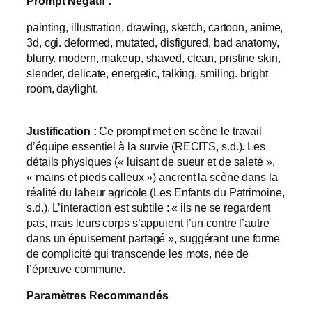
Prompt Négatif :
painting, illustration, drawing, sketch, cartoon, anime,
3d, cgi. deformed, mutated, disfigured, bad anatomy,
blurry. modern, makeup, shaved, clean, pristine skin,
slender, delicate, energetic, talking, smiling. bright
room, daylight.
Justification :
Ce prompt met en scène le travail
d’équipe essentiel à la survie (RECITS, s.d.). Les
détails physiques (« luisant de sueur et de saleté »,
« mains et pieds calleux ») ancrent la scène dans la
réalité du labeur agricole (Les Enfants du Patrimoine,
s.d.). L’interaction est subtile : « ils ne se regardent
pas, mais leurs corps s’appuient l’un contre l’autre
dans un épuisement partagé », suggérant une forme
de complicité qui transcende les mots, née de
l’épreuve commune.
Paramètres Recommandés