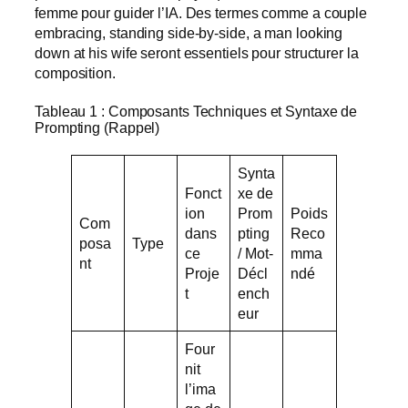
femme pour guider l’IA. Des termes comme a couple
embracing, standing side-by-side, a man looking
down at his wife seront essentiels pour structurer la
composition.
Tableau 1 : Composants Techniques et Syntaxe de
Prompting (Rappel)
Synta
Fonct
xe de
ion
Prom
Poids
Com
dans
pting
Reco
posa
Type
ce
/ Mot-
mma
nt
Proje
Décl
ndé
t
ench
eur
Four
nit
l’ima