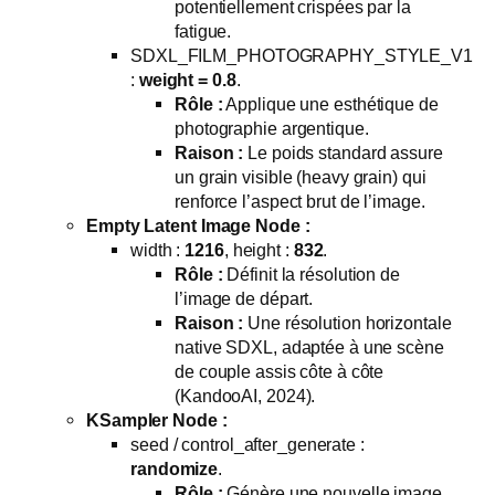
potentiellement crispées par la
fatigue.
SDXL_FILM_PHOTOGRAPHY_STYLE_V1
:
weight = 0.8
.
Rôle :
Applique une esthétique de
photographie argentique.
Raison :
Le poids standard assure
un grain visible (heavy grain) qui
renforce l’aspect brut de l’image.
Empty Latent Image Node :
width :
1216
, height :
832
.
Rôle :
Définit la résolution de
l’image de départ.
Raison :
Une résolution horizontale
native SDXL, adaptée à une scène
de couple assis côte à côte
(KandooAI, 2024).
KSampler Node :
seed / control_after_generate :
randomize
.
Rôle :
Génère une nouvelle image