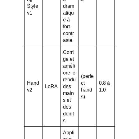
Style
dram
v1
atiqu
e à
fort
contr
aste.
Corri
ge et
améli
ore le
(perfe
rendu
Hand
ct
0.8 à
LoRA
des
v2
hand
1.0
main
s)
s et
des
doigt
s.
Appli