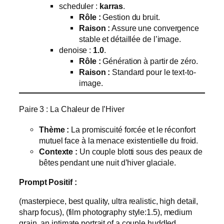
scheduler :
karras
.
Rôle :
Gestion du bruit.
Raison :
Assure une convergence
stable et détaillée de l’image.
denoise :
1.0
.
Rôle :
Génération à partir de zéro.
Raison :
Standard pour le text-to-
image.
Paire 3 : La Chaleur de l’Hiver
Thème :
La promiscuité forcée et le réconfort
mutuel face à la menace existentielle du froid.
Contexte :
Un couple blotti sous des peaux de
bêtes pendant une nuit d’hiver glaciale.
Prompt Positif :
(masterpiece, best quality, ultra realistic, high detail,
sharp focus), (film photography style:1.5), medium
grain, an intimate portrait of a couple huddled