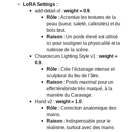
LoRA Settings :
add-detail-xl :
weight = 0.9
.
Rôle :
Accentue les textures de la
peau (sueur, saleté, callosités) et du
bois brut.
Raison :
Un poids élevé est utilisé
ici pour souligner la physicalité et la
rudesse de la scène.
Chiaroscuro Lighting Style v1 :
weight =
0.9
.
Rôle :
Crée l’éclairage intense et
sculptural du feu de l’âtre.
Raison :
Poids maximal pour un
effet ténébriste très marqué, à la
manière du Caravage.
Hand v2 :
weight = 1.0
.
Rôle :
Correction anatomique des
mains.
Raison :
Indispensable pour le
réalisme, surtout avec des mains