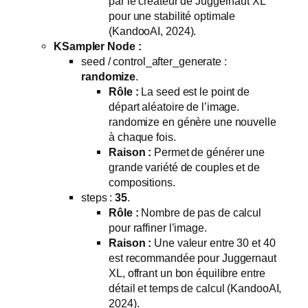
par le créateur de Juggernaut XL
pour une stabilité optimale
(KandooAI, 2024).
KSampler Node :
seed / control_after_generate :
randomize
.
Rôle :
La seed est le point de
départ aléatoire de l’image.
randomize en génère une nouvelle
à chaque fois.
Raison :
Permet de générer une
grande variété de couples et de
compositions.
steps :
35
.
Rôle :
Nombre de pas de calcul
pour raffiner l’image.
Raison :
Une valeur entre 30 et 40
est recommandée pour Juggernaut
XL, offrant un bon équilibre entre
détail et temps de calcul (KandooAI,
2024).