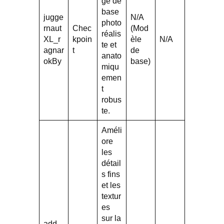
ge de
base
jugge
N/A
photo
rnaut
Chec
(Mod
réalis
XL_r
kpoin
èle
N/A
te et
agnar
t
de
anato
okBy
base)
miqu
emen
t
robus
te.
Améli
ore
les
détail
s fins
et les
textur
es
sur la
add-