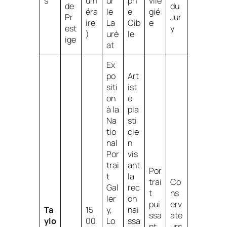
s
um
ur
ph
vilé
de
du
éra
le
e
gié
Pr
Jur
ire
La
Cib
e
est
y
)
uré
le
ige
at
Ex
po
Art
siti
ist
on
e
à la
pla
Na
sti
tio
cie
nal
n
Por
vis
trai
ant
Por
t
la
trai
Co
Gal
rec
t
ns
ler
on
pui
erv
Ta
15
y,
nai
ssa
ate
ylo
00
Lo
ssa
nt,
urs