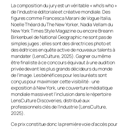
La composition du jury est un véritable « who’s who »
de l’industrie éditoriale et créative mondiale. Des
figures comme Francesca Marani de
Vogue Italia
,
Noelle Théard du
The New Yorker
, Nadia Vellam du
New York Times Style Magazine
ou encore Breann
Birkenbuel de
National Geographic
ne sont pas de
simples juges ; elles sont des directrices photo et
des éditrices en quête active de nouveaux talents à
mandater (LensCulture, 2025). Gagner ou même
être finaliste à ce concours équivaut à une audition
privée devant les plus grands décideurs du monde
de l’image. Les bénéfices pour les lauréats sont
conçus pour maximiser cette visibilité : une
exposition à New York, une couverture médiatique
mondiale massive et l’inclusion dans le répertoire
LensCulture Discoveries
, distribué aux
professionnels clés de l’industrie (LensCulture,
2025).
Ce prix constitue donc la première voie d’accès pour