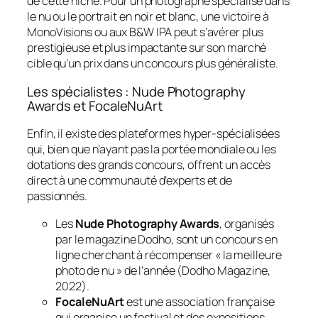
de cette niche. Pour un photographe spécialisé dans
le nu ou le portrait en noir et blanc, une victoire à
MonoVisions ou aux B&W IPA peut s’avérer plus
prestigieuse et plus impactante sur son marché
cible qu’un prix dans un concours plus généraliste.
Les spécialistes : Nude Photography
Awards et FocaleNuArt
Enfin, il existe des plateformes hyper-spécialisées
qui, bien que n’ayant pas la portée mondiale ou les
dotations des grands concours, offrent un accès
direct à une communauté d’experts et de
passionnés.
Les
Nude Photography Awards
, organisés
par le magazine Dodho, sont un concours en
ligne cherchant à récompenser « la meilleure
photo de nu » de l’année (Dodho Magazine,
2022).
FocaleNuArt
est une association française
qui organise un festival et des expositions