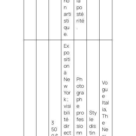
no
la
n
po
arti
sté
sti
rité
qu
.
e.
Ex
po
siti
on
à
Ne
Ph
Vo
w
oto
gu
Yor
gra
e
k ;
ph
Ital
visi
e
ia
,
bili
pro
Sty
Th
té
fes
le
3
e
dir
sio
dis
50
Ne
ect
nn
tin
0 $
w