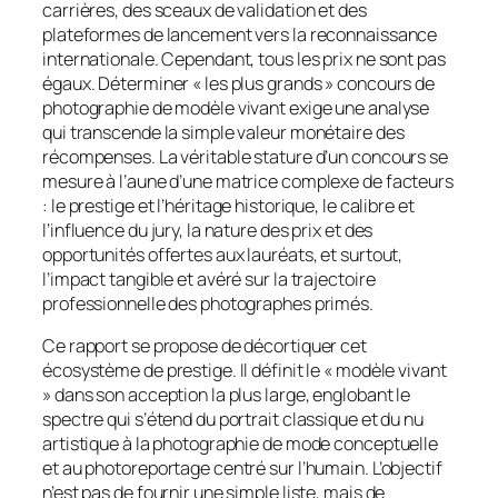
carrières, des sceaux de validation et des
plateformes de lancement vers la reconnaissance
internationale. Cependant, tous les prix ne sont pas
égaux. Déterminer « les plus grands » concours de
photographie de modèle vivant exige une analyse
qui transcende la simple valeur monétaire des
récompenses. La véritable stature d’un concours se
mesure à l’aune d’une matrice complexe de facteurs
: le prestige et l’héritage historique, le calibre et
l’influence du jury, la nature des prix et des
opportunités offertes aux lauréats, et surtout,
l’impact tangible et avéré sur la trajectoire
professionnelle des photographes primés.
Ce rapport se propose de décortiquer cet
écosystème de prestige. Il définit le « modèle vivant
» dans son acception la plus large, englobant le
spectre qui s’étend du portrait classique et du nu
artistique à la photographie de mode conceptuelle
et au photoreportage centré sur l’humain. L’objectif
n’est pas de fournir une simple liste, mais de