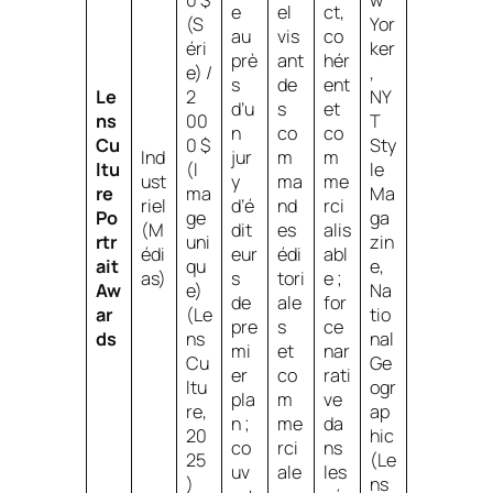
e
el
ct,
(S
Yor
au
vis
co
éri
ker
prè
ant
hér
e) /
,
s
de
ent
Le
2
NY
d’u
s
et
ns
00
T
n
co
co
Cu
0 $
Sty
Ind
jur
m
m
ltu
(I
le
ust
y
ma
me
re
ma
Ma
riel
d’é
nd
rci
Po
ge
ga
(M
dit
es
alis
rtr
uni
zin
édi
eur
édi
abl
ait
qu
e
,
as)
s
tori
e ;
Aw
e)
Na
de
ale
for
ar
(Le
tio
pre
s
ce
ds
ns
nal
mi
et
nar
Cu
Ge
er
co
rati
ltu
ogr
pla
m
ve
re,
ap
n ;
me
da
20
hic
co
rci
ns
25
(Le
uv
ale
les
)
ns