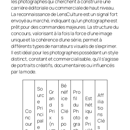
les photographes qui cherchent à construire une
carrière éditoriale ou commerciale de haut niveau.
La reconnaissance de LensCulture est un signal fort
envoyé au marché, indiquant qu’un photographe est
prêt pour des commandes majeures. La structure du
concours, valorisant à la fois la force d’une image
unique et la cohérence d’une série, permet à
différents types de narrateurs visuels de s’exprimer.
Il est idéal pour les photographes possédant un style
distinct, constant et commercialisable, qu’il s’agisse
de portraits créatifs, documentaires ou influencés
par la mode.
Bé
So
Gr
néf
Pro
urc
Aff
an
ice
fil
Est
e
ilia
d
s
du
hét
Pri
tio
Co
Pri
Clé
Ph
iqu
nci
ns
nc
x
s
oto
e
pal
Clé
our
(n
po
gra
Pri
e
s