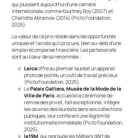
qui jouissent aujourd’hui d’une carrière
internationale, comme Kourtney Roy (2007) et
Charlotte Abramow (2014) (Picto Foundation,
2025).
La valeur de ce prix réside dans les opportunités
uniques et l’accès qu’il procure, bien au-delà d’une
simple récompense financière. Les partenariats
sont au cœur de sa renommée :
Leica
offre au premier lauréat un appareil
photo de pointe, un outil de travail précieux
(Picto Foundation, 2025).
Le
Palais Galliera, Musée de la Mode de la
Ville de Paris
, accueille la cérémonie de
remise des prix et, fait exceptionnel, intègre
les œuvres des lauréats dans ses collections
publiques, leur conférant une légitimité
institutionnelle immédiate (Picto Foundation,
2025).
le19M
, qui regroupe les Métiers d’Art de