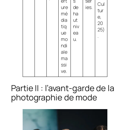
ert
s
sér
Cul
ure
de
ies.
tur
mé
ha
e,
dia
ut
20
tiq
niv
25)
ue
ea
.
mo
u.
ndi
ale
ma
ssi
ve.
Partie II : l’avant-garde de la
photographie de mode