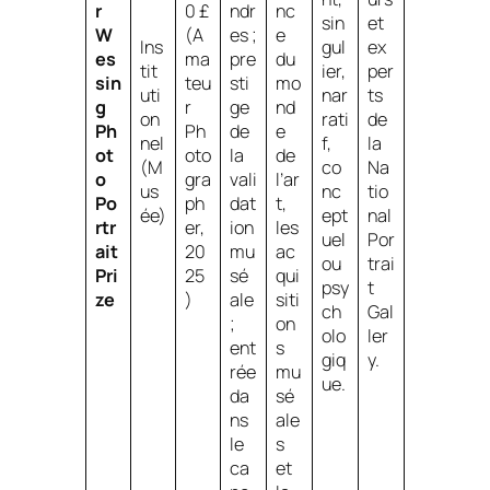
r
0 £
ndr
nc
sin
et
W
(A
es ;
e
Ins
gul
ex
es
ma
pre
du
tit
ier,
per
sin
teu
sti
mo
uti
nar
ts
g
r
ge
nd
on
rati
de
Ph
Ph
de
e
nel
f,
la
ot
oto
la
de
(M
co
Na
o
gra
vali
l’ar
us
nc
tio
Po
ph
dat
t,
ée)
ept
nal
rtr
er,
ion
les
uel
Por
ait
20
mu
ac
ou
trai
Pri
25
sé
qui
psy
t
ze
)
ale
siti
ch
Gal
;
on
olo
ler
ent
s
giq
y.
rée
mu
ue.
da
sé
ns
ale
le
s
ca
et