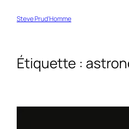
Aller
au
Steve Prud'Homme
contenu
Étiquette :
astron