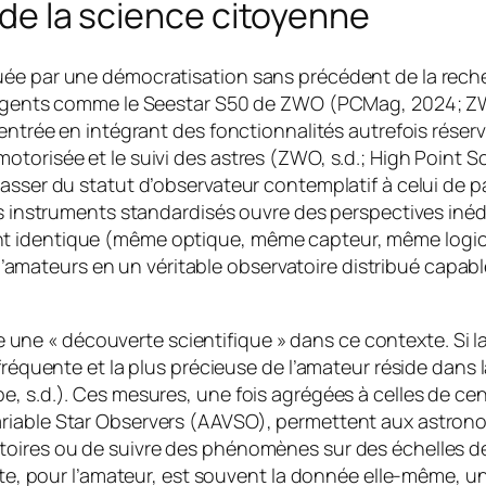
n de la science citoyenne
uée par une démocratisation sans précédent de la reche
lligents comme le Seestar S50 de ZWO (PCMag, 2024; ZW
’entrée en intégrant des fonctionnalités autrefois réser
orisée et le suivi des astres (ZWO, s.d.; High Point Scie
asser du statut d’observateur contemplatif à celui de par
ces instruments standardisés ouvre des perspectives in
t identique (même optique, même capteur, même logicie
ateurs en un véritable observatoire distribué capable
ifie une « découverte scientifique » dans ce contexte. S
s fréquente et la plus précieuse de l’amateur réside dan
e, s.d.). Ces mesures, une fois agrégées à celles de ce
riable Star Observers (AAVSO), permettent aux astrono
toires ou de suivre des phénomènes sur des échelles d
erte, pour l’amateur, est souvent la donnée elle-même, 