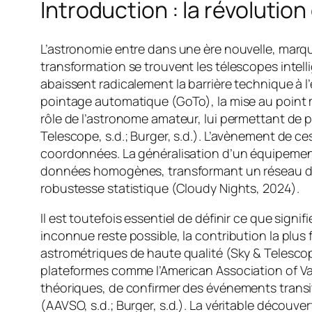
Introduction : la révolutio
L’astronomie entre dans une ère nouvelle, marq
transformation se trouvent les télescopes inte
abaissent radicalement la barrière technique à l
pointage automatique (GoTo), la mise au point mot
rôle de l’astronome amateur, lui permettant de p
Telescope, s.d.; Burger, s.d.). L’avènement de 
coordonnées. La généralisation d’un équipemen
données homogènes, transformant un réseau d’am
robustesse statistique (Cloudy Nights, 2024).
Il est toutefois essentiel de définir ce que sign
inconnue reste possible, la contribution la plu
astrométriques de haute qualité (Sky & Telescop
plateformes comme l’American Association of Va
théoriques, de confirmer des événements transi
(AAVSO, s.d.; Burger, s.d.). La véritable découv