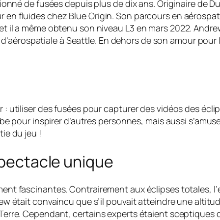
né de fusées depuis plus de dix ans. Originaire de 
ur en fluides chez Blue Origin. Son parcours en aérosp
é, et il a même obtenu son niveau L3 en mars 2022. And
’aérospatiale à Seattle. En dehors de son amour pour l
r : utiliser des fusées pour capturer des vidéos des écl
pour inspirer d’autres personnes, mais aussi s’amuser 
ie du jeu !
spectacle unique
ement fascinantes. Contrairement aux éclipses totales, l
rew était convaincu que s’il pouvait atteindre une altitu
 Terre. Cependant, certains experts étaient sceptiques qu