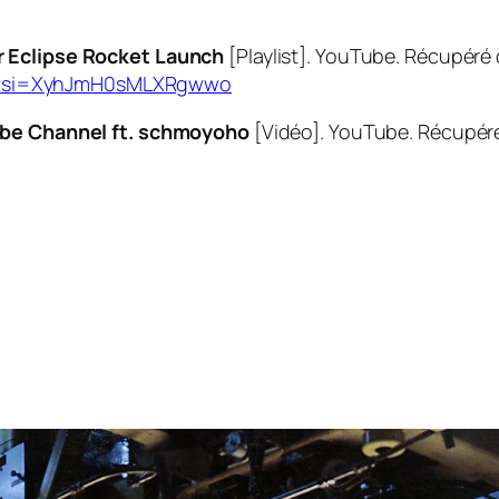
r Eclipse Rocket Launch
[Playlist]. YouTube. Récupéré
5&si=XyhJmH0sMLXRgwwo
ube Channel ft. schmoyoho
[Vidéo]. YouTube. Récupér