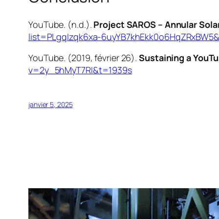
YouTube. (n.d.).
Project SAROS – Annular Sola
list=PLgqIzqk6xa-6uyYB7khEkk0o6HqZRxBW
YouTube. (2019, février 26).
Sustaining a YouT
v=2y_5hMyT7RI&t=1939s
janvier 5, 2025