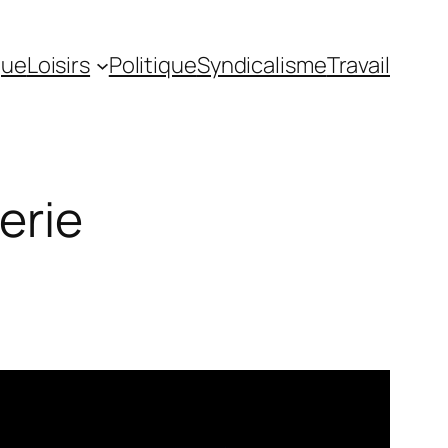
gue
Loisirs
Politique
Syndicalisme
Travail
erie