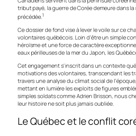
Canadiens servirent dans la péninsule coréenne, e
tribut payé, la guerre de Corée demeure dans la 
1
précédée.
Ce dossier de fond vise à lever le voile sur ce c
volontaires québécois. Loin d’être un simple c
héroïsme et une force de caractère exceptionnels
eaux périlleuses de la mer du Japon, les Québéco
Cet engagement s’inscrit dans un contexte québ
motivations des volontaires, transcendant les tra
travers une analyse du climat social de l’époque,
mettant en lumière les exploits de figures em
simples soldats comme Adrien Brisson, nous cher
leur histoire ne soit plus jamais oubliée.
Le Québec et le conflit co