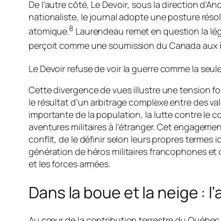
De l’autre côté,
Le Devoir
, sous la direction d’A
nationaliste, le journal adopte une posture rés
8
atomique.
Laurendeau remet en question la légi
perçoit comme une soumission du Canada aux in
Le Devoir
refuse de voir la guerre comme la seu
Cette divergence de vues illustre une tension f
le résultat d’un arbitrage complexe entre des v
importante de la population, la lutte contre le
aventures militaires à l’étranger. Cet engageme
conflit, de le définir selon leurs propres terme
génération de héros militaires francophones et
et les forces armées.
Dans la boue et la neige : 
Au cœur de la contribution terrestre du Québec 