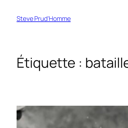
Aller
au
Steve Prud'Homme
contenu
Étiquette :
bataill