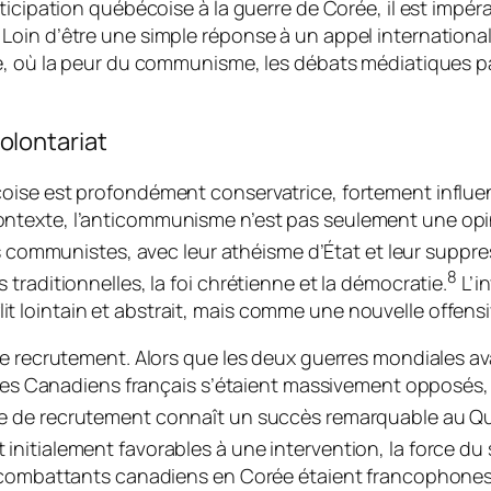
icipation québécoise à la guerre de Corée, il est impérat
Loin d’être une simple réponse à un appel internation
e, où la peur du communisme, les débats médiatiques pa
lontariat
ise est profondément conservatrice, fortement influencé
ntexte, l’anticommunisme n’est pas seulement une opi
communistes, avec leur athéisme d’État et leur suppress
8
traditionnelles, la foi chrétienne et la démocratie.
L’i
lointain et abstrait, mais comme une nouvelle offensive
le recrutement. Alors que les deux guerres mondiales a
e les Canadiens français s’étaient massivement opposés,
 de recrutement connaît un succès remarquable au Qué
nitialement favorables à une intervention, la force du 
s combattants canadiens en Corée étaient francophones