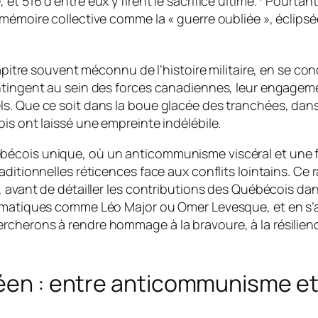
t 516 d’entre eux y firent le sacrifice ultime.
Pourtant,
mémoire collective comme la « guerre oubliée », éclipsée
hapitre souvent méconnu de l’histoire militaire, en se c
ontingent au sein des forces canadiennes, leur engage
. Que ce soit dans la boue glacée des tranchées, dans le
is ont laissé une empreinte indélébile.
écois unique, où un anticommunisme viscéral et une fie
ditionnelles réticences face aux conflits lointains. Ce r
 avant de détailler les contributions des Québécois dans 
blématiques comme Léo Major ou Omer Levesque, et en s
cherons à rendre hommage à la bravoure, à la résilienc
réen : entre anticommunisme et 