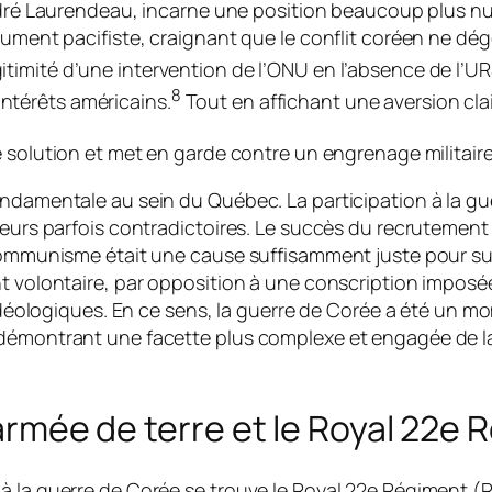
ndré Laurendeau, incarne une position beaucoup plus nuan
olument pacifiste, craignant que le conflit coréen ne d
timité d’une intervention de l’ONU en l’absence de l’UR
8
térêts américains.
Tout en affichant une aversion cla
le solution et met en garde contre un engrenage milita
ondamentale au sein du Québec. La participation à la gu
aleurs parfois contradictoires. Le succès du recrutemen
 communisme était une cause suffisamment juste pour sur
nt volontaire, par opposition à une conscription imposé
s idéologiques. En ce sens, la guerre de Corée a été un 
 démontrant une facette plus complexe et engagée de la
l’armée de terre et le Royal 22e
à la guerre de Corée se trouve le Royal 22e Régiment (R