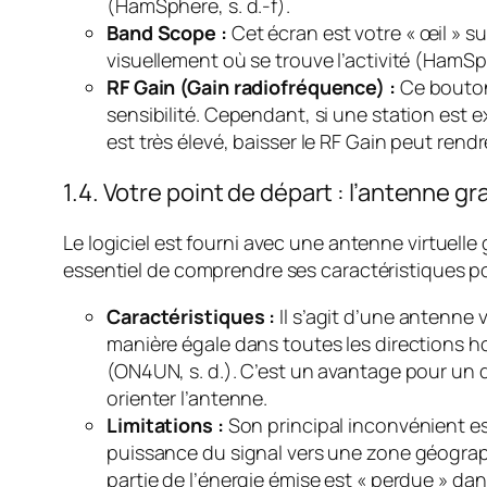
(HamSphere, s. d.-f).
Band Scope :
Cet écran est votre « œil » su
visuellement où se trouve l’activité (HamSph
RF Gain (Gain radiofréquence) :
Ce bouton 
sensibilité. Cependant, si une station est 
est très élevé, baisser le RF Gain peut rendr
1.4. Votre point de départ : l’antenne gra
Le logiciel est fourni avec une antenne virtuelle 
essentiel de comprendre ses caractéristiques pou
Caractéristiques :
Il s’agit d’une antenne v
manière égale dans toutes les directions 
(ON4UN, s. d.). C’est un avantage pour un dé
orienter l’antenne.
Limitations :
Son principal inconvénient es
puissance du signal vers une zone géograp
partie de l’énergie émise est « perdue » dan