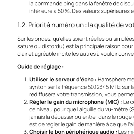
la commande ping dans la fenêtre de discus
inférieure à 50 %. Des valeurs supérieures
1.2. Priorité numéro un : la qualité de vo
Sur les ondes, qu’elles soient réelles ou simulées
saturé ou distordu) est la principale raison pour
clair et agréable incite les autres à vouloir conve
Guide de réglage :
Utiliser le serveur d’écho :
Hamsphere met à 
syntoniser la fréquence 50.12345 MHz sur la
rediffusera votre transmission, vous perm
Régler le gain du microphone (MIC) :
Le co
ce niveau pour que l’aiguille du vu-mètre 
jamais la dépasser ou entrer dans le rouge (
est de régler le gain de manière à ce que l’ai
Choisir le bon périphérique audio :
Les mi