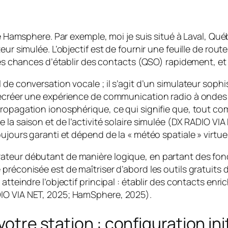
 de Hamsphere. Par exemple, moi je suis situé à Laval, 
eur simulée. L’objectif est de fournir une feuille de rout
r les chances d’établir des contacts (QSO) rapidement, 
de conversation vocale ; il s’agit d’un simulateur sophis
recréer une expérience de communication radio à ondes 
propagation ionosphérique, ce qui signifie que, tout co
e la saison et de l’activité solaire simulée (DX RADIO 
ujours garanti et dépend de la « météo spatiale » virtuel
ateur débutant de manière logique, en partant des fon
réconisée est de maîtriser d’abord les outils gratuits d
atteindre l’objectif principal : établir des contacts en
DIO VIA NET, 2025; HamSphere, 2025).
votre station : configuration ini