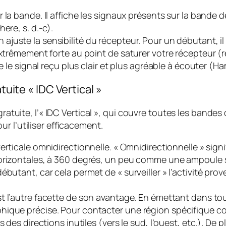
r la bande. Il affiche les signaux présents sur la bande
ere, s. d.-c).
ajuste la sensibilité du récepteur. Pour un débutant, il
extrêmement forte au point de saturer votre récepteur (re
e le signal reçu plus clair et plus agréable à écouter (Ha
tuite « IDC Vertical »
gratuite, l’« IDC Vertical », qui couvre toutes les bande
r l’utiliser efficacement.
erticale omnidirectionnelle. « Omnidirectionnelle » signif
horizontales, à 360 degrés, un peu comme une ampoule s
butant, car cela permet de « surveiller » l’activité prov
t l’autre facette de son avantage. En émettant dans tout
hique précise. Pour contacter une région spécifique 
s des directions inutiles (vers le sud, l’ouest, etc.). De