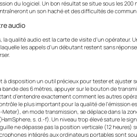
sion du logiciel. Un bon résultat se situe sous les 200
 entraîneront un son haché et des difficultés de commun
tre audio
, la qualité audio est la carte de visite d’un opérateur.
 laquelle les appels d’un débutant restent sans réponse (A
rser.
disposition un outil précieux pour tester et ajuster son a
 bande des 6 mètres, appuyer sur le bouton de transmiss
ettant d’entendre exactement comment les autres opéra
ntrôle le plus important pour la qualité de l’émission es
(S-Meter), en mode transmission, se déplace dans la zon
HamSphere, s. d.-f). Un niveau trop élevé sature le signa
guille ne dépasse pas la position verticale (12 heures) sur
crophones intégrés aux ordinateurs portables sont sou