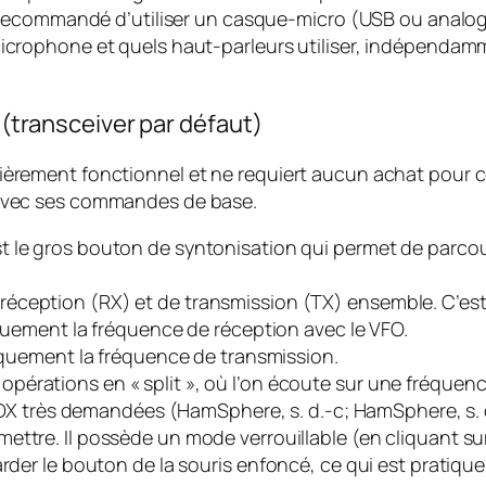
nt recommandé d’utiliser un casque-micro (USB ou analogi
 microphone et quels haut-parleurs utiliser, indépenda
e (transceiver par défaut)
 entièrement fonctionnel et ne requiert aucun achat pou
er avec ses commandes de base.
t le gros bouton de syntonisation qui permet de parcouri
 réception (RX) et de transmission (TX) ensemble. C’es
ement la fréquence de réception avec le VFO.
uement la fréquence de transmission.
s opérations en « split », où l’on écoute sur une fréquen
DX très demandées (HamSphere, s. d.-c; HamSphere, s. d
ettre. Il possède un mode verrouillable (en cliquant su
arder le bouton de la souris enfoncé, ce qui est pratiqu