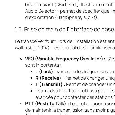
bruit ambiant (KB4T, s. d.). Il est forteme
Audio Selector » permet de spécifier quel
d’exploitation (HamSphere, s. d.-f).
1.3. Prise en main de l’interface de bas
Le transceiver fourni lors de l’installation est
waltersbg, 2014). Il est crucial de se familiaris
VFO (Variable Frequency Oscillator) :
C’es
sont importants :
L (Lock) :
Verrouille les fréquences de
R (Receive) :
Permet de changer uniqu
T (Transmit) :
Permet de changer uniq
Les modes R et T sont utilisés pour le
avancée pour contacter des stations 
PTT (Push To Talk) :
Le bouton pour transm
de maintenir la transmission sans avoir à g