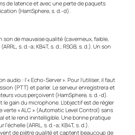
 ms de latence et avec une perte de paquets
ication (HamSphere, s. d.-d).
 Un son de mauvaise qualité (caverneux, faible,
RRL, s. d.-a; KB4T, s. d.; RSGB, s. d.). Un son
udio : l’« Echo-Server ». Pour l’utiliser, il faut
ion (PTT) et parler. Le serveur enregistrera et
teurs vous perçoivent (HamSphere, s. d.-d).
t le gain du microphone. L’objectif est de régler
e verte « ALC » (Automatic Level Control) sans
l et le rend inintelligible. Une bonne pratique
 l’échelle (ARRL, s. d.-a; KB4T, s. d.).
vent de piètre qualité et captent beaucoup de