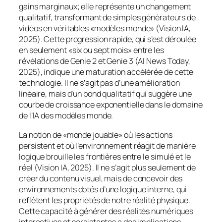
gains marginaux; elle représente un changement
qualitatif, transformant de simples générateurs de
vidéos en véritables «modèles monde» (Vision IA,
2025). Cette progression rapide, qui s’est déroulée
en seulement «six ou sept mois» entre les
révélations de Genie 2 et Genie 3 (AI News Today,
2025), indique une maturation accélérée de cette
technologie. Il ne s’agit pas d’une amélioration
linéaire, mais d’un bond qualitatif qui suggère une
courbe de croissance exponentielle dans le domaine
de l’IA des modèles monde.
La notion de «monde jouable» où les actions
persistent et où l’environnement réagit de manière
logique brouille les frontières entre le simulé et le
réel (Vision IA, 2025). Il ne s’agit plus seulement de
créer du contenu visuel, mais de concevoir des
environnements dotés d’une logique interne, qui
reflètent les propriétés de notre réalité physique.
Cette capacité à générer des réalités numériques
interactives et persistantes a des implications