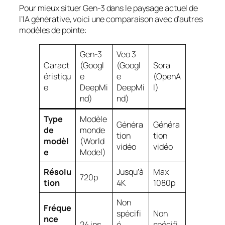
Pour mieux situer Gen-3 dans le paysage actuel de
l’IA générative, voici une comparaison avec d’autres
modèles de pointe:
Gen-3
Veo 3
Caract
(Googl
(Googl
Sora
éristiqu
e
e
(OpenA
e
DeepMi
DeepMi
I)
nd)
nd)
Type
Modèle
Généra
Généra
de
monde
tion
tion
modèl
(World
vidéo
vidéo
e
Model)
Résolu
Jusqu’à
Max
720p
tion
4K
1080p
Non
Fréque
spécifi
Non
nce
24 ips
é
spécifi