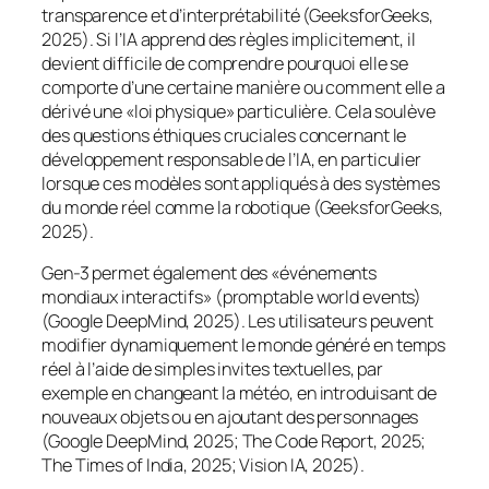
transparence et d’interprétabilité (GeeksforGeeks,
2025). Si l’IA apprend des règles implicitement, il
devient difficile de comprendre pourquoi elle se
comporte d’une certaine manière ou comment elle a
dérivé une «loi physique» particulière. Cela soulève
des questions éthiques cruciales concernant le
développement responsable de l’IA, en particulier
lorsque ces modèles sont appliqués à des systèmes
du monde réel comme la robotique (GeeksforGeeks,
2025).
Gen-3 permet également des «événements
mondiaux interactifs» (promptable world events)
(Google DeepMind, 2025). Les utilisateurs peuvent
modifier dynamiquement le monde généré en temps
réel à l’aide de simples invites textuelles, par
exemple en changeant la météo, en introduisant de
nouveaux objets ou en ajoutant des personnages
(Google DeepMind, 2025; The Code Report, 2025;
The Times of India, 2025; Vision IA, 2025).