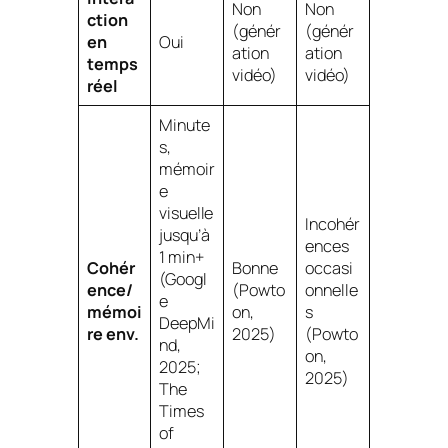
Non
Non
ction
(génér
(génér
en
Oui
ation
ation
temps
vidéo)
vidéo)
réel
Minute
s,
mémoir
e
visuelle
Incohér
jusqu’à
ences
1 min+
Cohér
Bonne
occasi
(Googl
ence/
(Powto
onnelle
e
mémoi
on,
s
DeepMi
re env.
2025)
(Powto
nd,
on,
2025;
2025)
The
Times
of