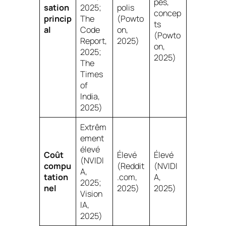
pes,
sation
2025;
polis
concep
princip
The
(Powto
ts
al
Code
on,
(Powto
Report,
2025)
on,
2025;
2025)
The
Times
of
India,
2025)
Extrêm
ement
élevé
Coût
Élevé
Élevé
(NVIDI
compu
(Reddit
(NVIDI
A,
tation
.com,
A,
2025;
nel
2025)
2025)
Vision
IA,
2025)