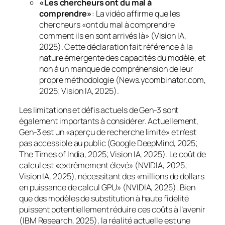
«Les chercheurs ont du mal à
comprendre»
: La vidéo affirme que les
chercheurs «ont du mal à comprendre
comment ils en sont arrivés là» (Vision IA,
2025). Cette déclaration fait référence à la
nature
émergente
des capacités du modèle, et
non à un manque de compréhension de leur
propre méthodologie (News.ycombinator.com,
2025; Vision IA, 2025).
Les limitations et défis actuels de Gen-3 sont
également importants à considérer. Actuellement,
Gen-3 est un «aperçu de recherche limité» et n’est
pas accessible au public (Google DeepMind, 2025;
The Times of India, 2025; Vision IA, 2025). Le coût de
calcul est «extrêmement élevé» (NVIDIA, 2025;
Vision IA, 2025), nécessitant des «millions de dollars
en puissance de calcul GPU» (NVIDIA, 2025). Bien
que des modèles de substitution à haute fidélité
puissent potentiellement réduire ces coûts à l’avenir
(IBM Research, 2025), la réalité actuelle est une