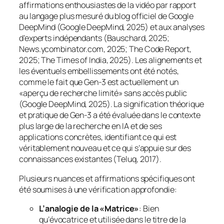
affirmations enthousiastes de la vidéo par rapport
au langage plus mesuré du blog officiel de Google
DeepMind (Google DeepMind, 2025) et aux analyses
d’experts indépendants (Bauschard, 2025;
News.ycombinator.com, 2025; The Code Report,
2025; The Times of India, 2025). Les alignements et
les éventuels embellissements ont été notés,
comme le fait que Gen-3 est actuellement un
«aperçu de recherche limité» sans accès public
(Google DeepMind, 2025). La signification théorique
et pratique de Gen-3 a été évaluée dans le contexte
plus large de la recherche en IA et de ses
applications concrètes, identifiant ce qui est
véritablement nouveau et ce qui s’appuie sur des
connaissances existantes (Teluq, 2017).
Plusieurs nuances et affirmations spécifiques ont
été soumises à une vérification approfondie:
L’analogie de la «Matrice»
: Bien
qu’évocatrice et utilisée dans le titre de la