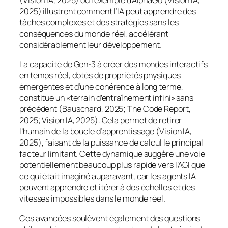
(Vision IA, 2025) ou l’exemple d’AlphaGo (Vision IA,
2025) illustrent comment l’IA peut apprendre des
tâches complexes et des stratégies sans les
conséquences du monde réel, accélérant
considérablement leur développement.
La capacité de Gen-3 à créer des mondes interactifs
en temps réel, dotés de propriétés physiques
émergentes et d’une cohérence à long terme,
constitue un «terrain d’entraînement infini» sans
précédent (Bauschard, 2025; The Code Report,
2025; Vision IA, 2025). Cela permet de retirer
l’humain de la boucle d’apprentissage (Vision IA,
2025), faisant de la puissance de calcul le principal
facteur limitant. Cette dynamique suggère une voie
potentiellement beaucoup plus rapide vers l’AGI que
ce qui était imaginé auparavant, car les agents IA
peuvent apprendre et itérer à des échelles et des
vitesses impossibles dans le monde réel.
Ces avancées soulèvent également des questions