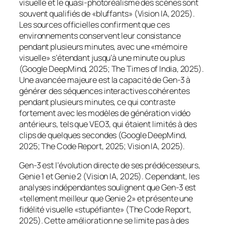
visuelle et le quasi-photoréalisme des scènes sont
souvent qualifiés de «bluffants» (Vision IA, 2025).
Les sources officielles confirment que ces
environnements conservent leur consistance
pendant plusieurs minutes, avec une «mémoire
visuelle» s’étendant jusqu’à une minute ou plus
(Google DeepMind, 2025; The Times of India, 2025).
Une avancée majeure est la capacité de Gen-3 à
générer des séquences interactives cohérentes
pendant plusieurs minutes, ce qui contraste
fortement avec les modèles de génération vidéo
antérieurs, tels que VEO3, qui étaient limités à des
clips de quelques secondes (Google DeepMind,
2025; The Code Report, 2025; Vision IA, 2025).
Gen-3 est l’évolution directe de ses prédécesseurs,
Genie 1 et Genie 2 (Vision IA, 2025). Cependant, les
analyses indépendantes soulignent que Gen-3 est
«tellement meilleur que Genie 2» et présente une
fidélité visuelle «stupéfiante» (The Code Report,
2025). Cette amélioration ne se limite pas à des