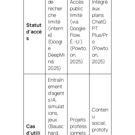
de
Accès
Intégré
recher
public
aux
che
limité
plans
limité
(via
ChatG
Statut
(intern
Google
PT
d’accè
e)
Flow,
Plus/Pr
s
(Googl
É.-U.)
o
e
(Powto
(Powto
DeepMi
on,
on,
nd,
2025)
2025)
2025)
Entraîn
ement
d’agent
s IA,
simulat
Conten
ions,
u
jeux
Projets
social,
Cas
(Bausc
profess
prototy
d’utili
hard,
ionnels