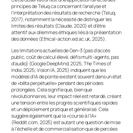
principes de Teluq.ca concernant l’analyse et
l’interprétation des résultats de recherche (Teluq,
2017), notamment la nécessité de distinguer les
limites des résultats (Claude, 2020) et d’être
attentif aux dilemmes éthiques liés à la présentation
des données (Ethical-action.ed.ac.uk, 2025).
Les limitations actuelles de Gen-3 (pas d’accès
public, coût de calcul élevé, défis multi-agents, pas
d’audio) (Google DeepMind, 2025; The Times of
India, 2025; Vision IA, 2025) indiquent que les
modèles d’IA de pointe existent souvent dans un état
de «bêta perpétuelle» pendant des périodes
prolongées. Cela signifie que, bien que
révolutionnaires, leur impact réel est retardé, créant
une tension entre les progrès scientifiques rapides
et un déploiement pratique et généralisé. Cela
suggère également que la «course à l’IA»
(Reddit.com, 2025) est autant une question de mise
à l’échelle et de commercialisation que de percées