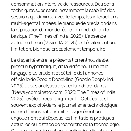
consommation intensive de ressources. Des défis
techniques subsistent, notamment la stabilité des
sessions qui diminue avec le temps, les interactions
multi-agents limitées, le manque de précision dans
la réplication du monde réel et le rendu de texte
basique (The Times of India, 2025). L’absence
actuelle de son (Vision IA, 2025) est également une
limitation, bien que probablement temporaire.
La disparité entre la présentation enthousiaste,
presque hyperbolique, de la vidéo YouTube et le
langage plus prudent et détaillé de l’annonce
officielle de Google DeepMind (Google DeepMind,
2025) et des analyses d’experts indépendants
(News.ycombinator.com, 2025; The Times of India,
2025) révèle un écart significatif. Cet écart est
souvent exploité dans le journalisme technologique,
où les démonstrations initiales génèrent un
engouement qui dépasse les limitations pratiques
actuelles ou le stade de recherche de la technologie.
Cette observation est une application directe des