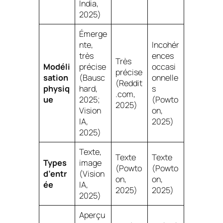
India,
2025)
Émerge
nte,
Incohér
très
ences
Très
Modéli
précise
occasi
précise
sation
(Bausc
onnelle
(Reddit
physiq
hard,
s
.com,
ue
2025;
(Powto
2025)
Vision
on,
IA,
2025)
2025)
Texte,
Texte
Texte
Types
image
(Powto
(Powto
d’entr
(Vision
on,
on,
ée
IA,
2025)
2025)
2025)
Aperçu