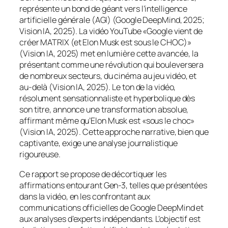
représente un bond de géant vers l’intelligence
artificielle générale (AGI) (Google DeepMind, 2025;
Vision IA, 2025). La vidéo YouTube «Google vient de
créer MATRIX (et Elon Musk est sous le CHOC)»
(Vision IA, 2025) met en lumière cette avancée, la
présentant comme une révolution qui bouleversera
de nombreux secteurs, du cinéma au jeu vidéo, et
au-delà (Vision IA, 2025). Le ton de la vidéo,
résolument sensationnaliste et hyperbolique dès
son titre, annonce une transformation absolue,
affirmant même qu’Elon Musk est «sous le choc»
(Vision IA, 2025). Cette approche narrative, bien que
captivante, exige une analyse journalistique
rigoureuse.
Ce rapport se propose de décortiquer les
affirmations entourant Gen-3, telles que présentées
dans la vidéo, en les confrontant aux
communications officielles de Google DeepMind et
aux analyses d’experts indépendants. L’objectif est