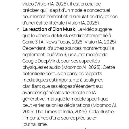
vidéo (Vision IA, 2025), il est crucial de
préciser qu’il s’agit d’un modèle conceptuel
pour l’entraînement et la simulation d’IA, et non
d’une réalité littérale (Vision IA, 2025).
La réaction d’Elon Musk
: La vidéo suggère
que le «choc» de Musk est directement lié à
Genie 3 (AI News Today, 2025; Vision IA, 2025).
Cependant, d’autres sources montrent qu’il a
également loué Veo 3, un autre modèle de
Google DeepMind, pour ses capacités
physiques et audio (Moomoo AI, 2025). Cette
potentielle confusion dans les rapports
médiatiques est importante à souligner,
clarifiant que ses éloges s’étendent aux
avancées générales de Google en IA
générative, mais que le modèle spécifique
peut varier selon les déclarations (Moomoo AI,
2025; The Times of India, 2025). Cela illustre
l’importance d’une source précise en
journalisme.