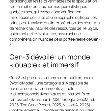
de distinguer les faits vérifiables de la spéculation,
tout en adhérant aux normes journalistiques
québécoises, qui exigent une vérification
minutieuse des faits et une approche critique. Les
principes d’analyse et d’interprétation des résultats
de recherche, inspirés des ressources de Teluq.ca,
guideront cette évaluation, assurant une
compréhension nuancée de la portée réelle de Gen-
3.
Gen-3 dévoilé: un monde
«jouable» et immersif
Gen-3 est présenté comme un «modèle monde»
(World Model), une catégorie d’IA capable de
générer des environnements virtuels
tridimensionnels dynamiques et interactifs en
temps réel (Bauschard, 2025; Google DeepMind,
2025; The Code Report, 2025; Vision IA, 2025).
Contrairement aux modèles de génération vidéo