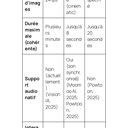
d’imag
(cinem
é
es
atic)
Durée
Plusieu
Jusqu’à
Jusqu’à
maxim
rs
8
20
ale
minute
second
second
(cohér
s
es
es
ente)
Oui
(son
Non
synchr
(actuel
Suppo
onisé)
Non
lement
rt
(Moom
(Powto
)
audio
oo AI,
on,
(Vision
natif
2025;
2025)
IA,
Powtoo
2025)
n,
2025)
Intera