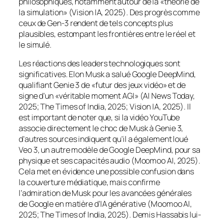
philosophiques, notamment autour de la «théorie de
la simulation» (Vision IA, 2025). Des progrès comme
ceux de Gen-3 rendent de tels concepts plus
plausibles, estompant les frontières entre le réel et
le simulé.
Les réactions des leaders technologiques sont
significatives. Elon Musk a salué Google DeepMind,
qualifiant Genie 3 de «futur des jeux vidéo» et de
signe d’un «véritable moment AGI» (AI News Today,
2025; The Times of India, 2025; Vision IA, 2025). Il
est important de noter que, si la vidéo YouTube
associe directement le choc de Musk à Genie 3,
d’autres sources indiquent qu’il a également loué
Veo 3, un autre modèle de Google DeepMind, pour sa
physique et ses capacités audio (Moomoo AI, 2025).
Cela met en évidence une possible confusion dans
la couverture médiatique, mais confirme
l’admiration de Musk pour les avancées générales
de Google en matière d’IA générative (Moomoo AI,
2025; The Times of India, 2025). Demis Hassabis lui-