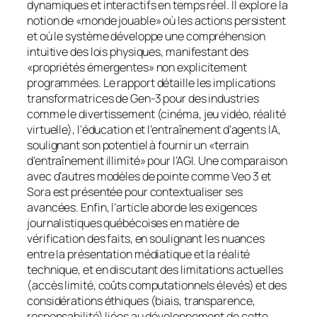
dynamiques et interactifs en temps réel. Il explore la
notion de «monde jouable» où les actions persistent
et où le système développe une compréhension
intuitive des lois physiques, manifestant des
«propriétés émergentes» non explicitement
programmées. Le rapport détaille les implications
transformatrices de Gen-3 pour des industries
comme le divertissement (cinéma, jeu vidéo, réalité
virtuelle), l’éducation et l’entraînement d’agents IA,
soulignant son potentiel à fournir un «terrain
d’entraînement illimité» pour l’AGI. Une comparaison
avec d’autres modèles de pointe comme Veo 3 et
Sora est présentée pour contextualiser ses
avancées. Enfin, l’article aborde les exigences
journalistiques québécoises en matière de
vérification des faits, en soulignant les nuances
entre la présentation médiatique et la réalité
technique, et en discutant des limitations actuelles
(accès limité, coûts computationnels élevés) et des
considérations éthiques (biais, transparence,
responsabilité) liées au développement de cette