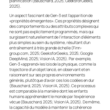
planification (Bauschard, 2025; GeeksforGeeks,
2025).
Un aspect fascinant de Gen-3 est l’apparition de
«propriétés émergentes». Ces propriétés désignent
des comportements ou des attributs complexes qui
ne sont pas explicitement programmés, mais qui
surgissent naturellement de l’interaction d’éléments
plus simples au sein du système, résultant d’un
entraînement à très grande échelle (Finn-
group.com, 2025; GeeksforGeeks, 2025; Google
DeepMind, 2025; Vision IA, 2025). Par exemple,
Gen-3 «apprend» les lois de la physique, comme la
trajectoire d’un objet lancé, en observant et en
raisonnant sur ses propres environnements
générés, plutôt que d’avoir ces lois codées en dur
(Bauschard, 2025; Vision IA, 2025). Ce processus
est comparable à la manière dont les enfants
humains appréhendent le monde par l’expérience
vécue (Bauschard, 2025; Vision IA, 2025). De même,
la capacité du modèle à maintenir la cohérence