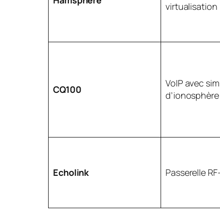
virtualisatio
VoIP avec sim
CQ100
d’ionosphère
Echolink
Passerelle RF