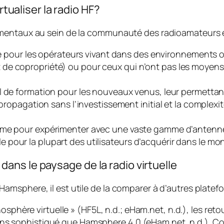
rtualiser la radio HF?
amentaux au sein de la communauté des radioamateurs e
le pour les opérateurs vivant dans des environnements où
de copropriété) ou pour ceux qui n’ont pas les moyens
l de formation pour les nouveaux venus, leur permettant
propagation sans l’investissement initial et la complexit
orme pour expérimenter avec une vaste gamme d’antennes
our la plupart des utilisateurs d’acquérir dans le mond
ns le paysage de la radio virtuelle
msphere, il est utile de la comparer à d’autres platef
hère virtuelle » (HF5L, n.d.; eHam.net, n.d.), les retou
ins sophistiqué que Hamsphere 4.0 (eHam.net, n.d.). C