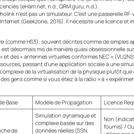
cenciés (eHam.net, n.d.; QRM.guru, n.d.).
ink n’est pas un simulateur. C’est une passerelle RF-ve
nternet (Geekzone, 2016). Il nécessite une licence et im
e (comme HS3), souvent décrites comme de simples appl
nt est désormais mis de manière quasi obsessionnelle s
 » et des « antennes virtuelles conformes NEC » (VU2N
sources, passant d’une application sociale à une simula
plexe de la virtualisation de la physique plutôt que de
à des gens comme si vous étiez à la radio » à « expérime
de Base
Modèle de Propagation
Licence Req
Simulation dynamique et
Non (indicat
complexe basée sur des
fournis) / O
uche de
données réelles (SSN,
utiliser son 