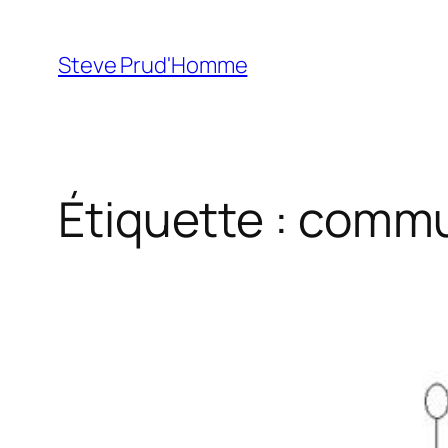
Aller
au
Steve Prud'Homme
contenu
Étiquette :
commu