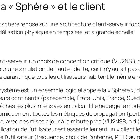
a « Sphère » et le client
amsphere repose sur une architecture client-serveur fon
élisation physique en temps réel et à grande échelle.
nt-serveur, un choix de conception critique (VU2NSB, 
 une simulation de haute fidélité, car il n’y aurait pas d
de garantir que tous les utilisateurs habitent le même e
ystème est un ensemble logiciel appelé la « Sphère », 
sieurs continents (par exemple, États-Unis, France, Suè
tâches les plus intensives en calcul. Elle héberge le mod
miquement toutes les métriques de propagation (perte d
e, avec des mises à jour à la minute près (VU2NSB, n.d.)
lication de l’utilisateur est essentiellement un « client
de l’utilisateur (fréquence, choix de l’antenne, PTT) au 