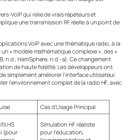
rs-VoIP qui relie de vrais répéteurs et
plique une transmission RF réelle à un point de
ications VoIP avec une thématique radio, à la
ur un « modèle mathématique complexe », des «
SB, n.d.; HamSphere, n.d.-a). Ce changement
tion de haute fidélité. Les développeurs ont
 simplement améliorer l’interface utilisateur.
nter l’environnement complet de la radio HF, avec
uise
Cas d’Usage Principal
ifs HS
Simulation HF réaliste
ui (pour
pour l’éducation,
propre
l’expérimentation et