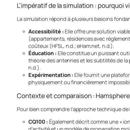
L’impératif de la simulation : pourquoi vi
La simulation répond à plusieurs besoins fond
Accessibilité :
Elle offre une solution viab
(appartements, résidences avec règlement 
coûteux (HF5L, n.d.; eHam.net, n.d.).
Éducation :
Elle constitue un puissant outi
théorie des antennes et les subtilités de la 
n.d.).
Expérimentation :
Elle fournit une platef
physiquement ou financièrement impossible p
Contexte et comparaison : Hamsphere da
Pour bien comprendre l’approche technique de Ha
CQ100 :
Également décrit comme une « ionosp
d’activité et un modèle de propagation mo