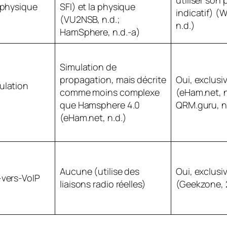
n physique
SFI) et la physique
indicatif) (W
(VU2NSB, n.d.;
n.d.)
HamSphere, n.d.-a)
Simulation de
propagation, mais décrite
Oui, exclus
ulation
comme moins complexe
(eHam.net, n
que Hamsphere 4.0
QRM.guru, n
(eHam.net, n.d.)
Aucune (utilise des
Oui, exclus
-vers-VoIP
liaisons radio réelles)
(Geekzone, 