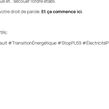
ue et… secouer l’ordre établi.
 votre droit de parole.
Et ça commence ici.
VtRc
ult #TransitionÉnergétique #StopPL69 #Électricité