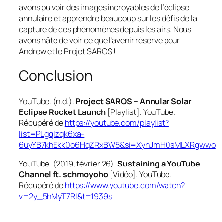
avons pu voir des images incroyables de l’éclipse
annulaire et apprendre beaucoup sur les défis de la
capture de ces phénomènes depuis les airs. Nous
avons hâte de voir ce que l’avenir réserve pour
Andrew et le Projet SAROS !
Conclusion
YouTube. (n.d.).
Project SAROS – Annular Solar
Eclipse Rocket Launch
[Playlist]. YouTube.
Récupéré de
https://youtube.com/playlist?
list=PLgqIzqk6xa-
6uyYB7khEkk0o6HqZRxBW5&si=XyhJmH0sMLXRgwwo
YouTube. (2019, février 26).
Sustaining a YouTube
Channel ft. schmoyoho
[Vidéo]. YouTube.
Récupéré de
https://www.youtube.com/watch?
v=2y_5hMyT7RI&t=1939s