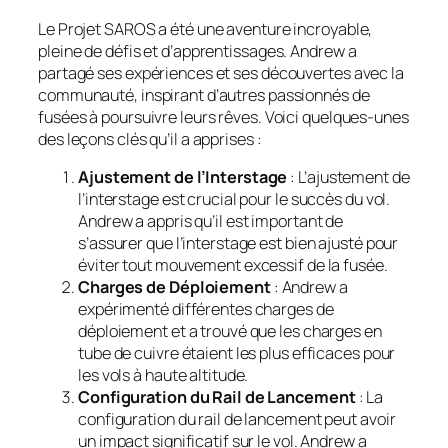
Le Projet SAROS a été une aventure incroyable,
pleine de défis et d’apprentissages. Andrew a
partagé ses expériences et ses découvertes avec la
communauté, inspirant d’autres passionnés de
fusées à poursuivre leurs rêves. Voici quelques-unes
des leçons clés qu’il a apprises :
Ajustement de l’Interstage
: L’ajustement de
l’interstage est crucial pour le succès du vol.
Andrew a appris qu’il est important de
s’assurer que l’interstage est bien ajusté pour
éviter tout mouvement excessif de la fusée.
Charges de Déploiement
: Andrew a
expérimenté différentes charges de
déploiement et a trouvé que les charges en
tube de cuivre étaient les plus efficaces pour
les vols à haute altitude.
Configuration du Rail de Lancement
: La
configuration du rail de lancement peut avoir
un impact significatif sur le vol. Andrew a