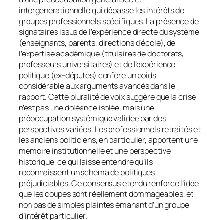
intergénérationnelle qui dépasse les intérêts de
groupes professionnels spécifiques. La présence de
signataires issus de l’expérience directe du système
(enseignants, parents, directions d’école), de
l’expertise académique (titulaires de doctorats,
professeurs universitaires) et de l’expérience
politique (ex-députés) confère un poids
considérable aux arguments avancés dans le
rapport. Cette pluralité de voix suggère que la crise
n’est pas une doléance isolée, mais une
préoccupation systémique validée par des
perspectives variées. Les professionnels retraités et
les anciens politiciens, en particulier, apportent une
mémoire institutionnelle et une perspective
historique, ce qui laisse entendre qu’ils
reconnaissent un schéma de politiques
préjudiciables. Ce consensus étendu renforce l’idée
que les coupes sont réellement dommageables, et
non pas de simples plaintes émanant d’un groupe
d’intérêt particulier.