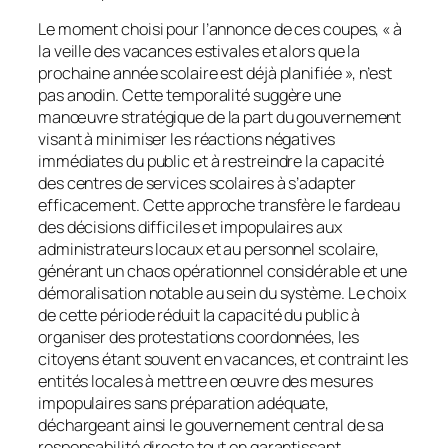
Le moment choisi pour l’annonce de ces coupes, « à
la veille des vacances estivales et alors que la
prochaine année scolaire est déjà planifiée », n’est
pas anodin. Cette temporalité suggère une
manœuvre stratégique de la part du gouvernement
visant à minimiser les réactions négatives
immédiates du public et à restreindre la capacité
des centres de services scolaires à s’adapter
efficacement. Cette approche transfère le fardeau
des décisions difficiles et impopulaires aux
administrateurs locaux et au personnel scolaire,
générant un chaos opérationnel considérable et une
démoralisation notable au sein du système. Le choix
de cette période réduit la capacité du public à
organiser des protestations coordonnées, les
citoyens étant souvent en vacances, et contraint les
entités locales à mettre en œuvre des mesures
impopulaires sans préparation adéquate,
déchargeant ainsi le gouvernement central de sa
responsabilité directe tout en garantissant