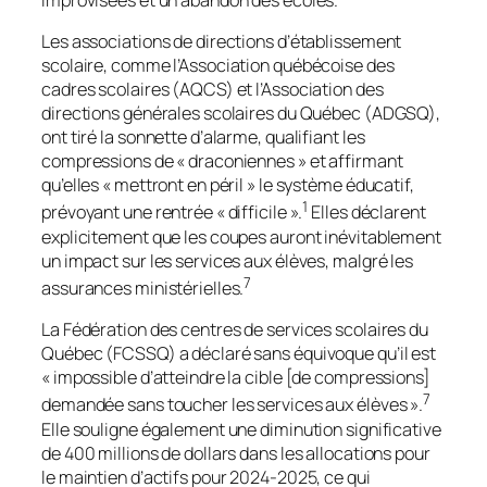
Les associations de directions d’établissement
scolaire, comme l’Association québécoise des
cadres scolaires (AQCS) et l’Association des
directions générales scolaires du Québec (ADGSQ),
ont tiré la sonnette d’alarme, qualifiant les
compressions de « draconiennes » et affirmant
qu’elles « mettront en péril » le système éducatif,
1
prévoyant une rentrée « difficile ».
Elles déclarent
explicitement que les coupes auront inévitablement
un impact sur les services aux élèves, malgré les
7
assurances ministérielles.
La Fédération des centres de services scolaires du
Québec (FCSSQ) a déclaré sans équivoque qu’il est
« impossible d’atteindre la cible [de compressions]
7
demandée sans toucher les services aux élèves ».
Elle souligne également une diminution significative
de 400 millions de dollars dans les allocations pour
le maintien d’actifs pour 2024-2025, ce qui