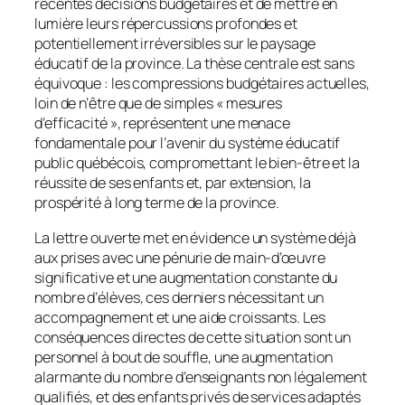
récentes décisions budgétaires et de mettre en
lumière leurs répercussions profondes et
potentiellement irréversibles sur le paysage
éducatif de la province. La thèse centrale est sans
équivoque : les compressions budgétaires actuelles,
loin de n’être que de simples « mesures
d’efficacité », représentent une menace
fondamentale pour l’avenir du système éducatif
public québécois, compromettant le bien-être et la
réussite de ses enfants et, par extension, la
prospérité à long terme de la province.
La lettre ouverte met en évidence un système déjà
aux prises avec une pénurie de main-d’œuvre
significative et une augmentation constante du
nombre d’élèves, ces derniers nécessitant un
accompagnement et une aide croissants. Les
conséquences directes de cette situation sont un
personnel à bout de souffle, une augmentation
alarmante du nombre d’enseignants non légalement
qualifiés, et des enfants privés de services adaptés