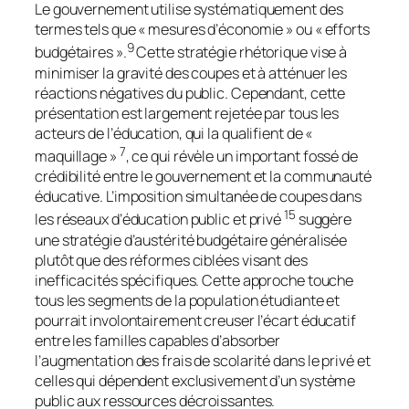
Le gouvernement utilise systématiquement des
termes tels que « mesures d’économie » ou « efforts
9
budgétaires ».
Cette stratégie rhétorique vise à
minimiser la gravité des coupes et à atténuer les
réactions négatives du public. Cependant, cette
présentation est largement rejetée par tous les
acteurs de l’éducation, qui la qualifient de «
7
maquillage »
, ce qui révèle un important fossé de
crédibilité entre le gouvernement et la communauté
éducative. L’imposition simultanée de coupes dans
15
les réseaux d’éducation public et privé
suggère
une stratégie d’austérité budgétaire généralisée
plutôt que des réformes ciblées visant des
inefficacités spécifiques. Cette approche touche
tous les segments de la population étudiante et
pourrait involontairement creuser l’écart éducatif
entre les familles capables d’absorber
l’augmentation des frais de scolarité dans le privé et
celles qui dépendent exclusivement d’un système
public aux ressources décroissantes.