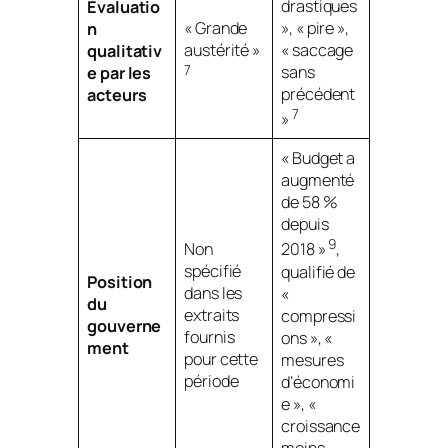
drastiques
Évaluatio
« Grande
», « pire »,
n
austérité »
« saccage
qualitativ
7
sans
e par les
précédent
acteurs
7
»
« Budget a
augmenté
de 58 %
depuis
9
Non
2018 »
,
spécifié
qualifié de
Position
dans les
«
du
extraits
compressi
gouverne
fournis
ons », «
ment
pour cette
mesures
période
d’économi
e », «
croissance
moins