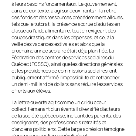
à leurs besoins fondamentaux. Le gouvernement,
dans ce contexte, a agi sur deux fronts : il a retiré
des fonds et des ressources précédemment alloués,
tels que le tutorat, la présence accrue d’adultes en
classe ou l’aide alimentaire, tout en exigeant des
coupes drastiques dans les dépenses, et ce, à la
veille des vacances estivales et alors que la
prochaine année scolaire était déjà planifiée. La
Fédération des centres de services scolaires du
Québec (FCSSQ), ainsi que les directions générales
et les présidences de commissions scolaires, ont
publiquement affirmé l’impossibilité de retrancher
un demi-milliard de dollars sans réduire les services
offerts aux élèves.
La lettre ouverte agit comme un cri du cœur
collectif émanant d’un éventail diversifié d’acteurs
de la société québécoise, incluant des parents, des
enseignants, des professionnels retraités et
d’anciens politiciens. Cette large adhésion témoigne
d’une préoccupation généralisée et