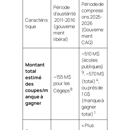
Période de
Période
compressi
d’austérité
ons 2025-
Caractéris
2011-2016
2026
tique
(gouverne
(Gouverne
ment
ment
libéral)
CAQ)
~510 M$
(écoles
Montant
publiques)
total
9
, ~570 M$
~155 M$
estimé
4
(total)
,
pour les
des
ou près de
8
coupes/m
Cégeps
1 G$
anque à
(manque à
gagner
gagner
1
total)
« Plus