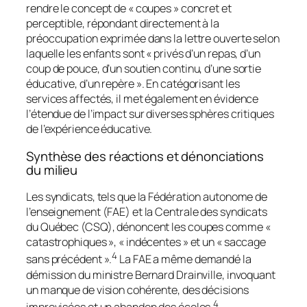
rendre le concept de « coupes » concret et
perceptible, répondant directement à la
préoccupation exprimée dans la lettre ouverte selon
laquelle les enfants sont « privés d’un repas, d’un
coup de pouce, d’un soutien continu, d’une sortie
éducative, d’un repère ». En catégorisant les
services affectés, il met également en évidence
l’étendue de l’impact sur diverses sphères critiques
de l’expérience éducative.
Synthèse des réactions et dénonciations
du milieu
Les syndicats, tels que la Fédération autonome de
l’enseignement (FAE) et la Centrale des syndicats
du Québec (CSQ), dénoncent les coupes comme «
catastrophiques », « indécentes » et un « saccage
4
sans précédent ».
La FAE a même demandé la
démission du ministre Bernard Drainville, invoquant
un manque de vision cohérente, des décisions
4
improvisées et un abandon des écoles.