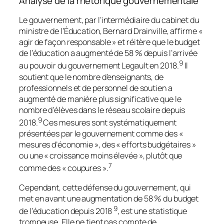
Analyse de la rhétorique gouvernementale
Le gouvernement, par l’intermédiaire du cabinet du
ministre de l’Éducation, Bernard Drainville, affirme «
agir de façon responsable » et réitère que le budget
de l’éducation a augmenté de 58 % depuis l’arrivée
9
au pouvoir du gouvernement Legault en 2018.
Il
soutient que le nombre d’enseignants, de
professionnels et de personnel de soutien a
augmenté de manière plus significative que le
nombre d’élèves dans le réseau scolaire depuis
9
2018.
Ces mesures sont systématiquement
présentées par le gouvernement comme des «
mesures d’économie », des « efforts budgétaires »
ou une « croissance moins élevée », plutôt que
7
comme des « coupures ».
Cependant, cette défense du gouvernement, qui
met en avant une augmentation de 58 % du budget
9
de l’éducation depuis 2018
, est une statistique
trompeuse. Elle ne tient pas compte de