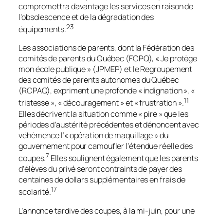
compromettra davantage les services en raison de
l’obsolescence et de la dégradation des
23
équipements.
Les associations de parents, dont la Fédération des
comités de parents du Québec (FCPQ), « Je protège
mon école publique » (JPMEP) et le Regroupement
des comités de parents autonomes du Québec
(RCPAQ), expriment une profonde « indignation », «
11
tristesse », « découragement » et « frustration ».
Elles décrivent la situation comme « pire » que les
périodes d’austérité précédentes et dénoncent avec
véhémence l’« opération de maquillage » du
gouvernement pour camoufler l’étendue réelle des
7
coupes.
Elles soulignent également que les parents
d’élèves du privé seront contraints de payer des
centaines de dollars supplémentaires en frais de
17
scolarité.
L’annonce tardive des coupes, à la mi-juin, pour une