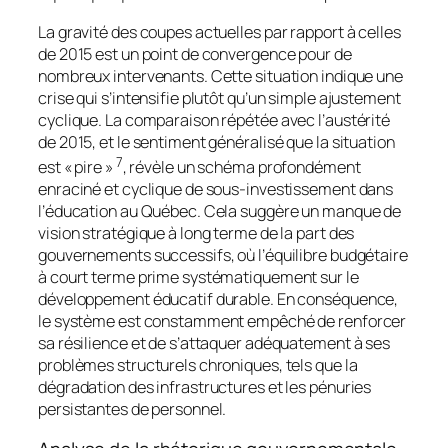
La gravité des coupes actuelles par rapport à celles
de 2015 est un point de convergence pour de
nombreux intervenants. Cette situation indique une
crise qui s’intensifie plutôt qu’un simple ajustement
cyclique. La comparaison répétée avec l’austérité
de 2015, et le sentiment généralisé que la situation
7
est « pire »
, révèle un schéma profondément
enraciné et cyclique de sous-investissement dans
l’éducation au Québec. Cela suggère un manque de
vision stratégique à long terme de la part des
gouvernements successifs, où l’équilibre budgétaire
à court terme prime systématiquement sur le
développement éducatif durable. En conséquence,
le système est constamment empêché de renforcer
sa résilience et de s’attaquer adéquatement à ses
problèmes structurels chroniques, tels que la
dégradation des infrastructures et les pénuries
persistantes de personnel.