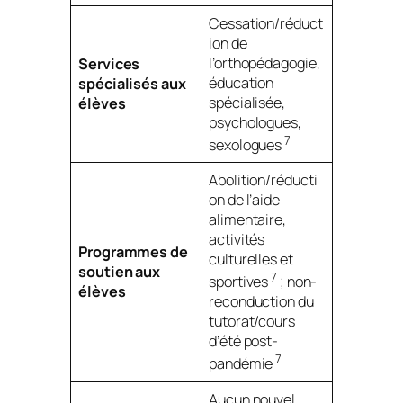
Cessation/réduct
ion de
l’orthopédagogie,
Services
éducation
spécialisés aux
spécialisée,
élèves
psychologues,
7
sexologues
Abolition/réducti
on de l’aide
alimentaire,
activités
Programmes de
culturelles et
soutien aux
7
sportives
; non-
élèves
reconduction du
tutorat/cours
d’été post-
7
pandémie
Aucun nouvel