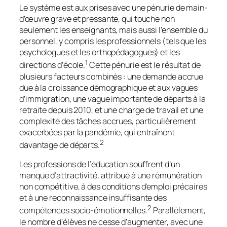
Le système est aux prises avec une pénurie de main-
d’œuvre grave et pressante, qui touche non
seulement les enseignants, mais aussi l’ensemble du
personnel, y compris les professionnels (tels que les
psychologues et les orthopédagogues) et les
1
directions d’école.
Cette pénurie est le résultat de
plusieurs facteurs combinés : une demande accrue
due à la croissance démographique et aux vagues
d’immigration, une vague importante de départs à la
retraite depuis 2010, et une charge de travail et une
complexité des tâches accrues, particulièrement
exacerbées par la pandémie, qui entraînent
2
davantage de départs.
Les professions de l’éducation souffrent d’un
manque d’attractivité, attribué à une rémunération
non compétitive, à des conditions d’emploi précaires
et à une reconnaissance insuffisante des
2
compétences socio-émotionnelles.
Parallèlement,
le nombre d’élèves ne cesse d’augmenter, avec une