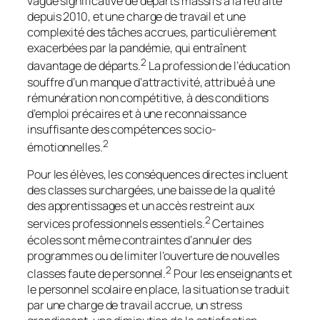
vague significative de départs massifs à la retraite
depuis 2010, et une charge de travail et une
complexité des tâches accrues, particulièrement
exacerbées par la pandémie, qui entraînent
2
davantage de départs.
La profession de l’éducation
souffre d’un manque d’attractivité, attribué à une
rémunération non compétitive, à des conditions
d’emploi précaires et à une reconnaissance
insuffisante des compétences socio-
2
émotionnelles.
Pour les élèves, les conséquences directes incluent
des classes surchargées, une baisse de la qualité
des apprentissages et un accès restreint aux
2
services professionnels essentiels.
Certaines
écoles sont même contraintes d’annuler des
programmes ou de limiter l’ouverture de nouvelles
2
classes faute de personnel.
Pour les enseignants et
le personnel scolaire en place, la situation se traduit
par une charge de travail accrue, un stress