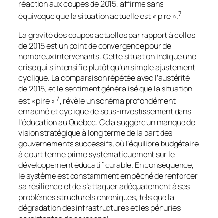
réaction aux coupes de 2015, affirme sans
7
équivoque que la situation actuelle est « pire ».
La gravité des coupes actuelles par rapport à celles
de 2015 est un point de convergence pour de
nombreux intervenants. Cette situation indique une
crise qui s’intensifie plutôt qu’un simple ajustement
cyclique. La comparaison répétée avec l’austérité
de 2015, et le sentiment généralisé que la situation
7
est « pire »
, révèle un schéma profondément
enraciné et cyclique de sous-investissement dans
l’éducation au Québec. Cela suggère un manque de
vision stratégique à long terme de la part des
gouvernements successifs, où l’équilibre budgétaire
à court terme prime systématiquement sur le
développement éducatif durable. En conséquence,
le système est constamment empêché de renforcer
sa résilience et de s’attaquer adéquatement à ses
problèmes structurels chroniques, tels que la
dégradation des infrastructures et les pénuries