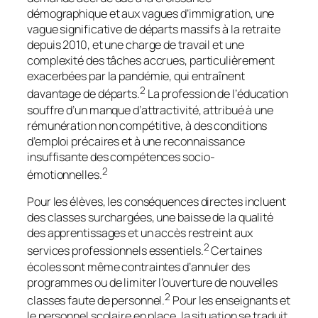
démographique et aux vagues d’immigration, une
vague significative de départs massifs à la retraite
depuis 2010, et une charge de travail et une
complexité des tâches accrues, particulièrement
exacerbées par la pandémie, qui entraînent
2
davantage de départs.
La profession de l’éducation
souffre d’un manque d’attractivité, attribué à une
rémunération non compétitive, à des conditions
d’emploi précaires et à une reconnaissance
insuffisante des compétences socio-
2
émotionnelles.
Pour les élèves, les conséquences directes incluent
des classes surchargées, une baisse de la qualité
des apprentissages et un accès restreint aux
2
services professionnels essentiels.
Certaines
écoles sont même contraintes d’annuler des
programmes ou de limiter l’ouverture de nouvelles
2
classes faute de personnel.
Pour les enseignants et
le personnel scolaire en place, la situation se traduit