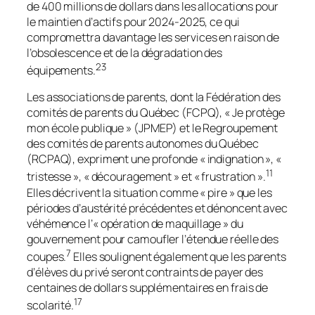
de 400 millions de dollars dans les allocations pour
le maintien d’actifs pour 2024-2025, ce qui
compromettra davantage les services en raison de
l’obsolescence et de la dégradation des
23
équipements.
Les associations de parents, dont la Fédération des
comités de parents du Québec (FCPQ), « Je protège
mon école publique » (JPMEP) et le Regroupement
des comités de parents autonomes du Québec
(RCPAQ), expriment une profonde « indignation », «
11
tristesse », « découragement » et « frustration ».
Elles décrivent la situation comme « pire » que les
périodes d’austérité précédentes et dénoncent avec
véhémence l’« opération de maquillage » du
gouvernement pour camoufler l’étendue réelle des
7
coupes.
Elles soulignent également que les parents
d’élèves du privé seront contraints de payer des
centaines de dollars supplémentaires en frais de
17
scolarité.