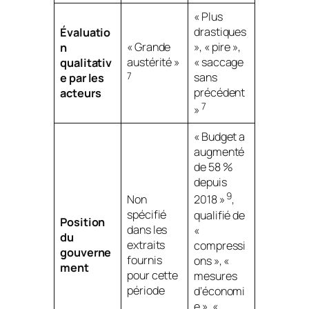
« Plus
drastiques
Évaluatio
« Grande
», « pire »,
n
austérité »
« saccage
qualitativ
7
sans
e par les
précédent
acteurs
7
»
« Budget a
augmenté
de 58 %
depuis
9
Non
2018 »
,
spécifié
qualifié de
Position
dans les
«
du
extraits
compressi
gouverne
fournis
ons », «
ment
pour cette
mesures
période
d’économi
e », «