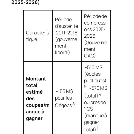
2025-2026)
Période de
Période
compressi
d’austérité
ons 2025-
Caractéris
2011-2016
2026
tique
(gouverne
(Gouverne
ment
ment
libéral)
CAQ)
~510 M$
(écoles
Montant
publiques)
total
9
, ~570 M$
~155 M$
estimé
4
(total)
,
pour les
des
ou près de
8
coupes/m
Cégeps
1 G$
anque à
(manque à
gagner
gagner
1
total)