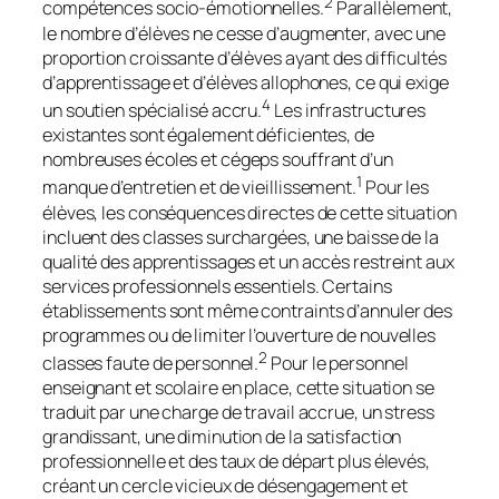
2
compétences socio-émotionnelles.
Parallèlement,
le nombre d’élèves ne cesse d’augmenter, avec une
proportion croissante d’élèves ayant des difficultés
d’apprentissage et d’élèves allophones, ce qui exige
4
un soutien spécialisé accru.
Les infrastructures
existantes sont également déficientes, de
nombreuses écoles et cégeps souffrant d’un
1
manque d’entretien et de vieillissement.
Pour les
élèves, les conséquences directes de cette situation
incluent des classes surchargées, une baisse de la
qualité des apprentissages et un accès restreint aux
services professionnels essentiels. Certains
établissements sont même contraints d’annuler des
programmes ou de limiter l’ouverture de nouvelles
2
classes faute de personnel.
Pour le personnel
enseignant et scolaire en place, cette situation se
traduit par une charge de travail accrue, un stress
grandissant, une diminution de la satisfaction
professionnelle et des taux de départ plus élevés,
créant un cercle vicieux de désengagement et