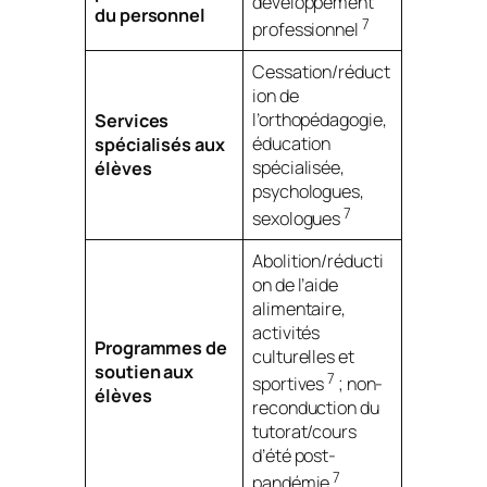
développement
du personnel
7
professionnel
Cessation/réduct
ion de
l’orthopédagogie,
Services
éducation
spécialisés aux
spécialisée,
élèves
psychologues,
7
sexologues
Abolition/réducti
on de l’aide
alimentaire,
activités
Programmes de
culturelles et
soutien aux
7
sportives
; non-
élèves
reconduction du
tutorat/cours
d’été post-
7
pandémie