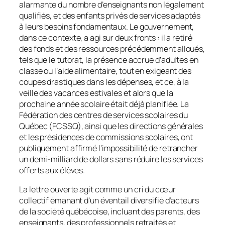
alarmante du nombre d’enseignants non légalement
qualifiés, et des enfants privés de services adaptés
à leurs besoins fondamentaux. Le gouvernement,
dans ce contexte, a agi sur deux fronts : il a retiré
des fonds et des ressources précédemment alloués,
tels que le tutorat, la présence accrue d’adultes en
classe ou l’aide alimentaire, tout en exigeant des
coupes drastiques dans les dépenses, et ce, à la
veille des vacances estivales et alors que la
prochaine année scolaire était déjà planifiée. La
Fédération des centres de services scolaires du
Québec (FCSSQ), ainsi que les directions générales
et les présidences de commissions scolaires, ont
publiquement affirmé l’impossibilité de retrancher
un demi-milliard de dollars sans réduire les services
offerts aux élèves.
La lettre ouverte agit comme un cri du cœur
collectif émanant d’un éventail diversifié d’acteurs
de la société québécoise, incluant des parents, des
enseignants, des professionnels retraités et