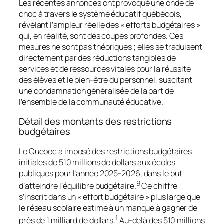
Les récentes annonces ont provoqué une onde de
choc à travers le système éducatif québécois,
révélant l’ampleur réelle des « efforts budgétaires »
qui, en réalité, sont des coupes profondes. Ces
mesures ne sont pas théoriques ; elles se traduisent
directement par des réductions tangibles de
services et de ressources vitales pour la réussite
des élèves et le bien-être du personnel, suscitant
une condamnation généralisée de la part de
l’ensemble de la communauté éducative.
Détail des montants des restrictions
budgétaires
Le Québec a imposé des restrictions budgétaires
initiales de 510 millions de dollars aux écoles
publiques pour l’année 2025-2026, dans le but
9
d’atteindre l’équilibre budgétaire.
Ce chiffre
s’inscrit dans un « effort budgétaire » plus large que
le réseau scolaire estime à un manque à gagner de
1
près de 1 milliard de dollars.
Au-delà des 510 millions