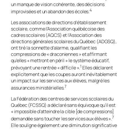
un manque de vision cohérente, des décisions
4
improvisées et un abandon des écoles.
Les associations de directions d’établissement
scolaire, comme l’Association québécoise des
cadres scolaires (AQCS) et l’Association des
directions générales scolaires du Québec (ADGSQ),
ont tiré la sonnette d’alarme, qualifiant les
compressions de « draconiennes » et affirmant
qu’elles « mettront en péril » le système éducatif,
1
prévoyant une rentrée « difficile ».
Elles déclarent
explicitement que les coupes auront inévitablement
un impact sur les services aux élèves, malgré les
7
assurances ministérielles.
La Fédération des centres de services scolaires du
Québec (FCSSQ) a déclaré sans équivoque qu’il est
« impossible d’atteindre la cible [de compressions]
7
demandée sans toucher les services aux élèves ».
Elle souligne également une diminution significative