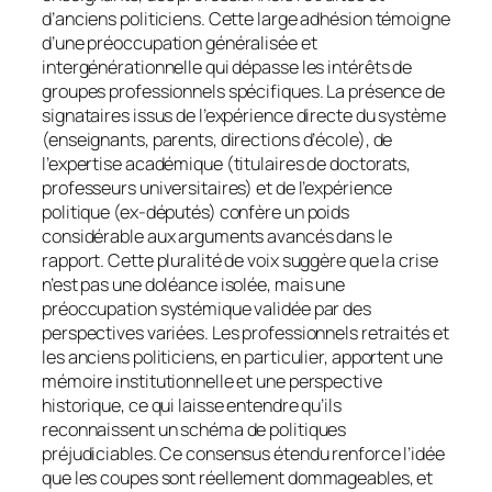
d’anciens politiciens. Cette large adhésion témoigne
d’une préoccupation généralisée et
intergénérationnelle qui dépasse les intérêts de
groupes professionnels spécifiques. La présence de
signataires issus de l’expérience directe du système
(enseignants, parents, directions d’école), de
l’expertise académique (titulaires de doctorats,
professeurs universitaires) et de l’expérience
politique (ex-députés) confère un poids
considérable aux arguments avancés dans le
rapport. Cette pluralité de voix suggère que la crise
n’est pas une doléance isolée, mais une
préoccupation systémique validée par des
perspectives variées. Les professionnels retraités et
les anciens politiciens, en particulier, apportent une
mémoire institutionnelle et une perspective
historique, ce qui laisse entendre qu’ils
reconnaissent un schéma de politiques
préjudiciables. Ce consensus étendu renforce l’idée
que les coupes sont réellement dommageables, et