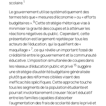
1
scolaire.
Le gouvernement utilise systématiquement des
termes tels que « mesures d’économie » ou « efforts
9
budgétaires ».
Cette stratégie rhétorique vise à
minimiser la gravité des coupes et à atténuer les
réactions négatives du public. Cependant, cette
présentation est largement rejetée par tous les
acteurs de l’éducation, qui la qualifient de «
7
maquillage »
, ce qui révèle un important fossé de
crédibilité entre le gouvernement et la communauté
éducative. L’imposition simultanée de coupes dans
15
les réseaux d’éducation public et privé
suggère
une stratégie d’austérité budgétaire généralisée
plutôt que des réformes ciblées visant des
inefficacités spécifiques. Cette approche touche
tous les segments de la population étudiante et
pourrait involontairement creuser l’écart éducatif
entre les familles capables d’absorber
l’augmentation des frais de scolarité dans le privé et