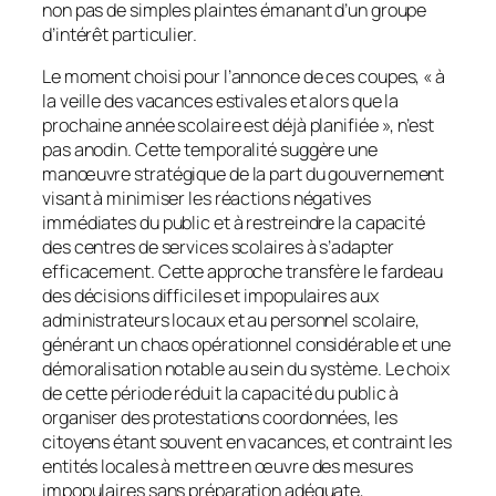
non pas de simples plaintes émanant d’un groupe
d’intérêt particulier.
Le moment choisi pour l’annonce de ces coupes, « à
la veille des vacances estivales et alors que la
prochaine année scolaire est déjà planifiée », n’est
pas anodin. Cette temporalité suggère une
manœuvre stratégique de la part du gouvernement
visant à minimiser les réactions négatives
immédiates du public et à restreindre la capacité
des centres de services scolaires à s’adapter
efficacement. Cette approche transfère le fardeau
des décisions difficiles et impopulaires aux
administrateurs locaux et au personnel scolaire,
générant un chaos opérationnel considérable et une
démoralisation notable au sein du système. Le choix
de cette période réduit la capacité du public à
organiser des protestations coordonnées, les
citoyens étant souvent en vacances, et contraint les
entités locales à mettre en œuvre des mesures
impopulaires sans préparation adéquate,