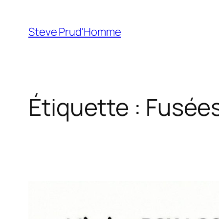
Aller
au
Steve Prud'Homme
contenu
Étiquette :
Fusée