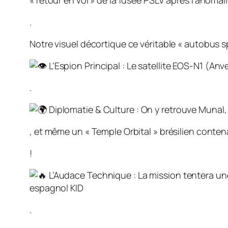
« retour en vol » de la fusée PSLV après l’anomal
.
Notre visuel décortique ce véritable « autobus sp
L’Espion Principal : Le satellite EOS-N1 (An
.
Diplomatie & Culture : On y retrouve Munal, 
, et même un « Temple Orbital » brésilien cont
!
L’Audace Technique : La mission tentera u
espagnol KID
.