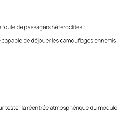
e foule de passagers hétéroclites :
rale capable de déjouer les camouflages ennemis
r tester la réentrée atmosphérique du module