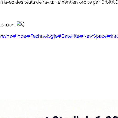
ien avec des tests de ravitaillement en orbite par OrbitA
dessous!
vesha
#Inde
#Technologie
#Satellite
#NewSpace
#Inf