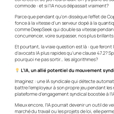
commode :
et si l’IA nous dépassait vraiment?
Parce que pendant qu’on dissèque l’effet de Copi
fonce à la vitesse d’un serveur dopé à la quanti
comme DeepSeek qui double sa vitesse pendant qu
concurrencer, voire surpasser, nos plus brillants
Et pourtant, la vraie question est là : que fer
d’avocats IA plus rapides qu’une clause 47.2? Spoil
pourquoi ne pas sortir…
les algorithmes
?
L’IA, un allié potentiel du mouvement synd
Imaginez : une IA syndicale qui détecte automati
battre l’employeur à son propre jeu pendant les
plateforme d’engagement syndical boostée à l’IA,
Mieux encore, l’IA pourrait devenir un outil de v
marché du travail ou les projets de loi, elle pe