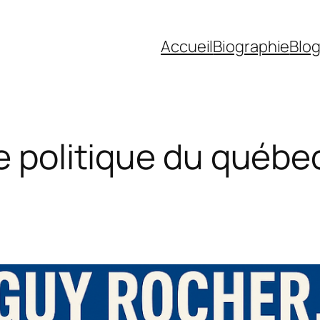
Accueil
Biographie
Blo
re politique du québe