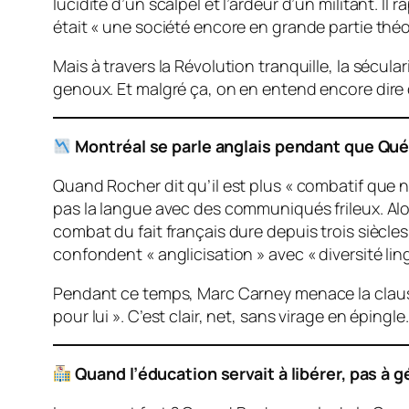
lucidité d’un scalpel et l’ardeur d’un militant. I
était « une société encore en grande partie théoc
Mais à travers la Révolution tranquille, la sécul
genoux. Et malgré ça, on en entend encore dire q
Montréal se parle anglais pendant que Qué
Quand Rocher dit qu’il est plus « combatif que n
pas la langue avec des communiqués frileux. Alor
combat du fait français dure depuis trois siècle
confondent « anglicisation » avec « diversité lin
Pendant ce temps, Marc Carney menace la clause 
pour lui ». C’est clair, net, sans virage en épingle.
Quand l’éducation servait à libérer, pas à 