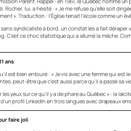
ssion Parent. Rappel : en 1961, le Québec nomme un prêtr
. Rocher, lui, a hésité : « Je me refuse qu’elle soit diri
ement ». Traduction : l’Église tenait l’école comme un é
ans syndicaliste à bord, un constat les a fait déraper v
ng. C’est ce choc statistique qui a allumé la mèche. Co
01 ans
il est bien entouré : « Je vis avec une femme qui est le pi
ntes, peut-être que c’est aussi parce qu’il a passé sa v
 les yeux sur ce qu’il y a de phare au Québec » : la laïcit
 d’un profil LinkedIn en trois langues avec drapeaux emo
r faire joli