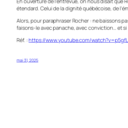
En ouverture de l’entrevue, on nous disait que Ro
étendard. Celui de la dignité québécoise, de l’ém
Alors, pour paraphraser Rocher : ne baissons pas 
faisons-le avec panache, avec conviction… et si
Réf. :
https://www.youtube.com/watch?v=p5gfL
mai 31, 2025