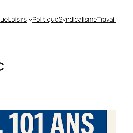
gue
Loisirs
Politique
Syndicalisme
Travail
c