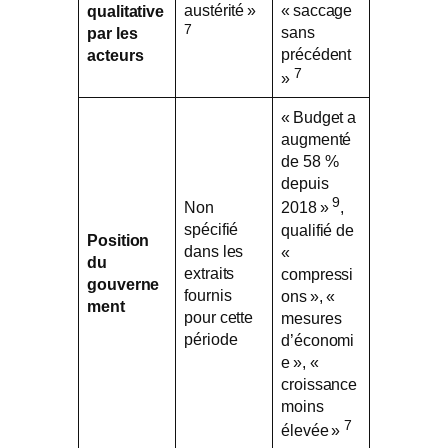
austérité »
« saccage
qualitative
7
sans
par les
précédent
acteurs
7
»
« Budget a
augmenté
de 58 %
depuis
9
Non
2018 »
,
spécifié
qualifié de
Position
dans les
«
du
extraits
compressi
gouverne
fournis
ons », «
ment
pour cette
mesures
période
d’économi
e », «
croissance
moins
7
élevée »