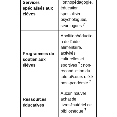
l’orthopédagogie,
Services
éducation
spécialisés aux
spécialisée,
élèves
psychologues,
7
sexologues
Abolition/réductio
n de l’aide
alimentaire,
activités
Programmes de
culturelles et
soutien aux
7
élèves
sportives
; non-
reconduction du
tutorat/cours d’été
7
post-pandémie
Aucun nouvel
achat de
Ressources
livres/matériel de
éducatives
7
bibliothèque