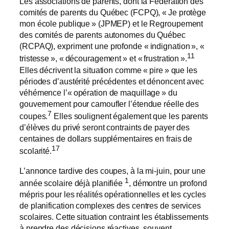
Les associations de parents, dont la Fédération des
comités de parents du Québec (FCPQ), « Je protège
mon école publique » (JPMEP) et le Regroupement
des comités de parents autonomes du Québec
(RCPAQ), expriment une profonde « indignation », «
11
tristesse », « découragement » et « frustration ».
Elles décrivent la situation comme « pire » que les
périodes d’austérité précédentes et dénoncent avec
véhémence l’« opération de maquillage » du
gouvernement pour camoufler l’étendue réelle des
7
coupes.
Elles soulignent également que les parents
d’élèves du privé seront contraints de payer des
centaines de dollars supplémentaires en frais de
17
scolarité.
L’annonce tardive des coupes, à la mi-juin, pour une
1
année scolaire déjà planifiée
, démontre un profond
mépris pour les réalités opérationnelles et les cycles
de planification complexes des centres de services
scolaires. Cette situation contraint les établissements
à prendre des décisions réactives, souvent