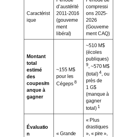
d’austérité
compressi
Caractérist
2011-2016
ons 2025-
ique
(gouverne
2026
ment
(Gouverne
libéral)
ment CAQ)
~510 M$
(écoles
Montant
publiques)
total
9
, ~570 M$
~155 M$
estimé
4
(total)
, ou
pour les
des
près de
8
coupes/m
Cégeps
1 G$
anque à
(manque à
gagner
gagner
1
total)
« Plus
drastiques
Évaluatio
« Grande
», « pire »,
n