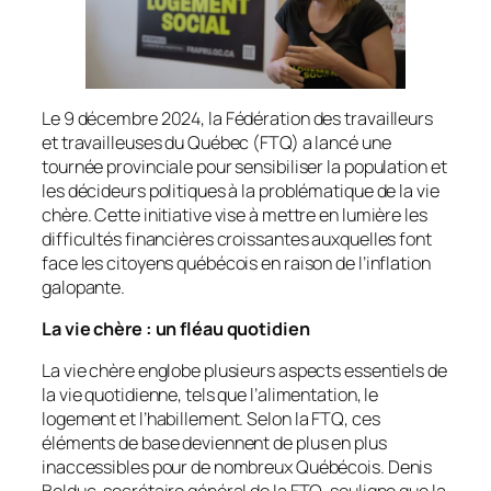
Le 9 décembre 2024, la Fédération des travailleurs
et travailleuses du Québec (FTQ) a lancé une
tournée provinciale pour sensibiliser la population et
les décideurs politiques à la problématique de la vie
chère. Cette initiative vise à mettre en lumière les
difficultés financières croissantes auxquelles font
face les citoyens québécois en raison de l’inflation
galopante.
La vie chère : un fléau quotidien
La vie chère englobe plusieurs aspects essentiels de
la vie quotidienne, tels que l’alimentation, le
logement et l’habillement. Selon la FTQ, ces
éléments de base deviennent de plus en plus
inaccessibles pour de nombreux Québécois. Denis