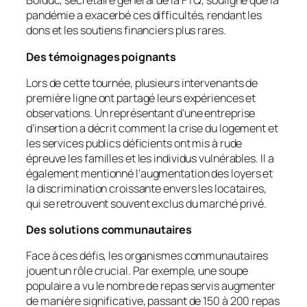
Bolduc, secrétaire général de la FTQ, souligne que la
pandémie a exacerbé ces difficultés, rendant les
dons et les soutiens financiers plus rares.
Des témoignages poignants
Lors de cette tournée, plusieurs intervenants de
première ligne ont partagé leurs expériences et
observations. Un représentant d’une entreprise
d’insertion a décrit comment la crise du logement et
les services publics déficients ont mis à rude
épreuve les familles et les individus vulnérables. Il a
également mentionné l’augmentation des loyers et
la discrimination croissante envers les locataires,
qui se retrouvent souvent exclus du marché privé.
Des solutions communautaires
Face à ces défis, les organismes communautaires
jouent un rôle crucial. Par exemple, une soupe
populaire a vu le nombre de repas servis augmenter
de manière significative, passant de 150 à 200 repas