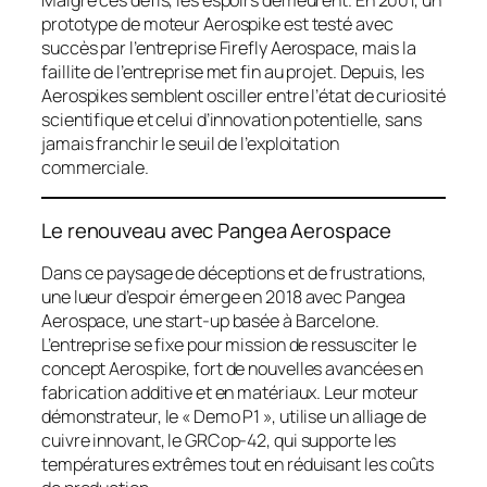
Malgré ces défis, les espoirs demeurent. En 2001, un
prototype de moteur Aerospike est testé avec
succès par l’entreprise Firefly Aerospace, mais la
faillite de l’entreprise met fin au projet. Depuis, les
Aerospikes semblent osciller entre l’état de curiosité
scientifique et celui d’innovation potentielle, sans
jamais franchir le seuil de l’exploitation
commerciale.
Le renouveau avec Pangea Aerospace
Dans ce paysage de déceptions et de frustrations,
une lueur d’espoir émerge en 2018 avec Pangea
Aerospace, une start-up basée à Barcelone.
L’entreprise se fixe pour mission de ressusciter le
concept Aerospike, fort de nouvelles avancées en
fabrication additive et en matériaux. Leur moteur
démonstrateur, le « Demo P1 », utilise un alliage de
cuivre innovant, le GRCop-42, qui supporte les
températures extrêmes tout en réduisant les coûts