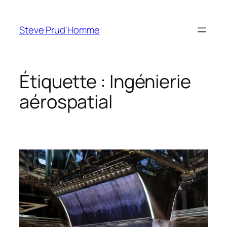
Aller
au
Steve Prud'Homme
contenu
Étiquette :
Ingénierie
aérospatial