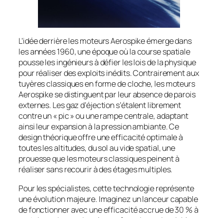
L’idée derrière les moteurs Aerospike émerge dans
les années 1960, une époque où la course spatiale
pousse les ingénieurs à défier les lois de la physique
pour réaliser des exploits inédits. Contrairement aux
tuyères classiques en forme de cloche, les moteurs
Aerospike se distinguent par leur absence de parois
externes. Les gaz d’éjection s’étalent librement
contre un « pic » ou une rampe centrale, adaptant
ainsi leur expansion à la pression ambiante. Ce
design théorique offre une efficacité optimale à
toutes les altitudes, du sol au vide spatial, une
prouesse que les moteurs classiques peinent à
réaliser sans recourir à des étages multiples.
Pour les spécialistes, cette technologie représente
une évolution majeure. Imaginez un lanceur capable
de fonctionner avec une efficacité accrue de 30 % à