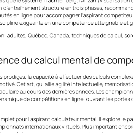
tels que le système Trachtenberg, l’Anzan (visualisati
an d’entraînement structuré en trois phases, recommand
autés en ligne pour accompagner l’aspirant compétiteur
iscipline exigeante en une compétence atteignable et gr
on, adultes, Québec, Canada, techniques de calcul, s
science du calcul mental de comp
 prodiges, la capacité à effectuer des calculs complexes
tivé. Cet art, qui allie agilité intellectuelle, mémorisa
culaire au cours des dernières années. Les championna
ynamique de compétitions en ligne, ouvrant les portes 
mplet pour l’aspirant calculateur mental. Il explore le 
nats internationaux virtuels. Plus important encore, i