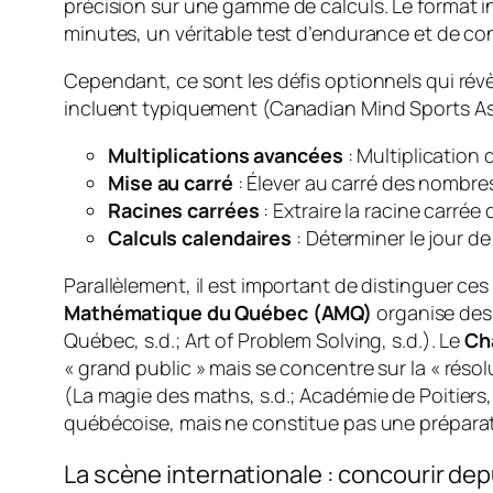
précision sur une gamme de calculs. Le format 
minutes, un véritable test d’endurance et de c
Cependant, ce sont les défis optionnels qui rév
incluent typiquement (Canadian Mind Sports Ass
Multiplications avancées
: Multiplication
Mise au carré
: Élever au carré des nombres 
Racines carrées
: Extraire la racine carrée
Calculs calendaires
: Déterminer le jour d
Parallèlement, il est important de distinguer c
Mathématique du Québec (AMQ)
organise des
Québec, s.d.; Art of Problem Solving, s.d.). Le
Ch
« grand public » mais se concentre sur la « réso
(La magie des maths, s.d.; Académie de Poitiers
québécoise, mais ne constitue pas une préparat
La scène internationale : concourir dep