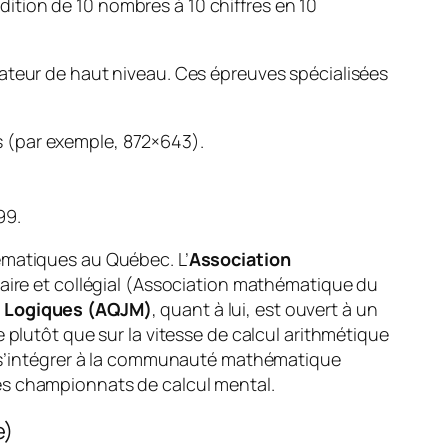
ition de 10 nombres à 10 chiffres en 10
lateur de haut niveau. Ces épreuves spécialisées
es (par exemple, 872×643).
99.
ématiques au Québec. L’
Association
ire et collégial (Association mathématique du
t Logiques (AQJM)
, quant à lui, est ouvert à un
 plutôt que sur la vitesse de calcul arithmétique
de s’intégrer à la communauté mathématique
es championnats de calcul mental.
e)