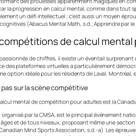
nsformant des prouesses apparemment magiques en comp
car la progression en calcul mental, comme dans tout spo
ulement un défi intellectuel ; c’est aussi un moyen épr
cognitives (Abacus Mental Math, s.d.; Apprendre par le j
 compétitions de calcul mental
ssionnés de chiffres, il existe un éventail surprenant 
nce des plateformes virtuelles a particulièrement démocr
ption idéale pour les résidents de Laval, Montréal, et 
 pas sur la scène compétitive
 calcul mental de compétition pour adultes est la Cana
, organisé par la CMSA, est le principal événement nation
 âges et de tous niveaux, proposant même une section p
nadian Mind Sports Association, s.d.-a). Les épreuves 