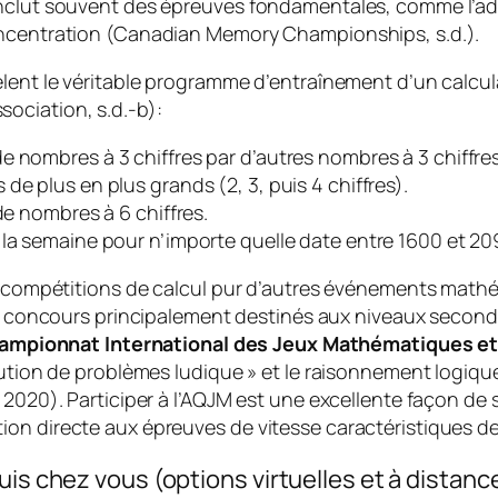
inclut souvent des épreuves fondamentales, comme l’add
oncentration (Canadian Memory Championships, s.d.).
èlent le véritable programme d’entraînement d’un calcu
ociation, s.d.-b):
 de nombres à 3 chiffres par d’autres nombres à 3 chiffr
de plus en plus grands (2, 3, puis 4 chiffres).
 de nombres à 6 chiffres.
e la semaine pour n’importe quelle date entre 1600 et 20
es compétitions de calcul pur d’autres événements math
 concours principalement destinés aux niveaux seconda
ampionnat International des Jeux Mathématiques e
lution de problèmes ludique » et le raisonnement logique
, 2020). Participer à l’AQJM est une excellente façon 
ion directe aux épreuves de vitesse caractéristiques d
uis chez vous (options virtuelles et à distanc