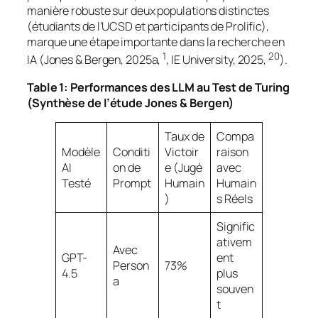
manière robuste sur deux populations distinctes
(étudiants de l’UCSD et participants de Prolific),
marque une étape importante dans la recherche en
1
20
IA (Jones & Bergen, 2025a,
, IE University, 2025,
).
Table 1: Performances des LLM au Test de Turing
(Synthèse de l’étude Jones & Bergen)
Taux de
Compa
Modèle
Conditi
Victoir
raison
AI
on de
e (Jugé
avec
Testé
Prompt
Humain
Humain
)
s Réels
Signific
ativem
Avec
GPT-
ent
Person
73%
4.5
plus
a
souven
t