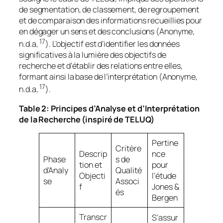
de segmentation, de classement, de regroupement
et de comparaison des informations recueillies pour
en dégager un sens et des conclusions (Anonyme,
17
n.d.a,
). L’objectif est d’identifier les données
significatives à la lumière des objectifs de
recherche et d’établir des relations entre elles,
formant ainsi la base de l’interprétation (Anonyme,
17
n.d.a,
).
Table 2: Principes d’Analyse et d’Interprétation
de la Recherche (inspiré de TELUQ)
Pertine
Critère
Descrip
nce
Phase
s de
tion et
pour
d’Analy
Qualité
Objecti
l’étude
se
Associ
f
Jones &
és
Bergen
Transcr
S’assur