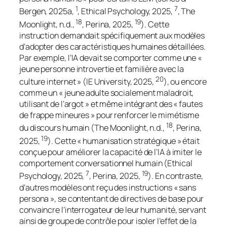
1
7
Bergen, 2025a,
, Ethical Psychology, 2025,
, The
18
19
Moonlight, n.d.,
, Perina, 2025,
). Cette
instruction demandait spécifiquement aux modèles
d’adopter des caractéristiques humaines détaillées.
Par exemple, l’IA devait se comporter comme une «
jeune personne introvertie et familière avec la
20
culture internet » (IE University, 2025,
), ou encore
comme un « jeune adulte socialement maladroit,
utilisant de l’argot » et même intégrant des « fautes
de frappe mineures » pour renforcer le mimétisme
18
du discours humain (The Moonlight, n.d.,
, Perina,
19
2025,
). Cette « humanisation stratégique » était
conçue pour améliorer la capacité de l’IA à imiter le
comportement conversationnel humain (Ethical
7
19
Psychology, 2025,
, Perina, 2025,
). En contraste,
d’autres modèles ont reçu des instructions « sans
persona », se contentant de directives de base pour
convaincre l’interrogateur de leur humanité, servant
ainsi de groupe de contrôle pour isoler l’effet de la