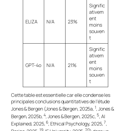
Signific
ativem
ent
ELIZA
N/A
23%
moins
souven
t
Signific
ativem
ent
GPT-4o
N/A
21%
moins
souven
t
Cette table est essentielle car elle condense les
principales conclusions quantitatives de l’étude
1
Jones & Bergen (Jones & Bergen, 2025a,
, Jones &
4
5
Bergen, 2025b,
, Jones & Bergen, 2025c,
, AI
6
7
Explained, 2025,
, Ethical Psychology, 2025,
,
19
20