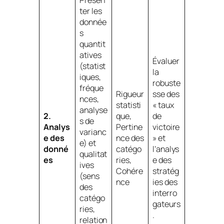
Présen
ter les
donnée
s
quantit
atives
Évaluer
(statist
la
iques,
robuste
fréque
Rigueur
sse des
nces,
statisti
« taux
analyse
2.
que,
de
s de
Analys
Pertine
victoire
varianc
e des
nce des
» et
e) et
donné
catégo
l’analys
qualitat
es
ries,
e des
ives
Cohére
stratég
(sens
nce
ies des
des
interro
catégo
gateurs
ries,
.
relation