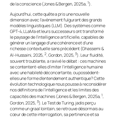
1
de la conscience (Jones & Bergen, 2025a,
).
Aujourd’hui, cette quête a pris une nouvelle
dimension avec l’avènement fulgurant des grands
modèles linguistiques (LLM). Des systèmes comme
GPT-4, LLaMa et leurs successeurs ont transformé
le paysage de l’intelligence artificielle, capables de
générer un langage d’une cohérence et d’une
richesse contextuelle sans précédent (Ghassemi &
2
3
Al-Hussaini, 2025,
, Gordon, 2025,
). Leur fluidité,
souvent troublante, a ravivé le débat : ces machines
se contentent-elles d’imiter l’intelligence humaine
avec une habileté déconcertante, ou possèdent-
elles une forme d’entendement authentique? Cette
évolution technologique nous pousse à reconsidérer
nos définitions de l’intelligence et les limites des
1
capacités des machines (Jones & Bergen, 2025a,
,
3
Gordon, 2025,
). Le Test de Turing, jadis perçu
comme un graal lointain, se retrouve désormais au
cœur de cette interrogation, sa pertinence et sa