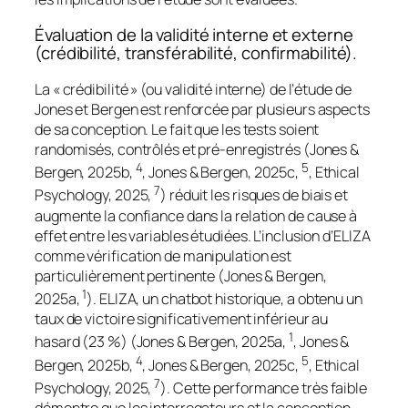
Évaluation de la validité interne et externe
(crédibilité, transférabilité, confirmabilité).
La « crédibilité » (ou validité interne) de l’étude de
Jones et Bergen est renforcée par plusieurs aspects
de sa conception. Le fait que les tests soient
randomisés, contrôlés et pré-enregistrés (Jones &
4
5
Bergen, 2025b,
, Jones & Bergen, 2025c,
, Ethical
7
Psychology, 2025,
) réduit les risques de biais et
augmente la confiance dans la relation de cause à
effet entre les variables étudiées. L’inclusion d’ELIZA
comme vérification de manipulation est
particulièrement pertinente (Jones & Bergen,
1
2025a,
). ELIZA, un chatbot historique, a obtenu un
taux de victoire significativement inférieur au
1
hasard (23 %) (Jones & Bergen, 2025a,
, Jones &
4
5
Bergen, 2025b,
, Jones & Bergen, 2025c,
, Ethical
7
Psychology, 2025,
). Cette performance très faible