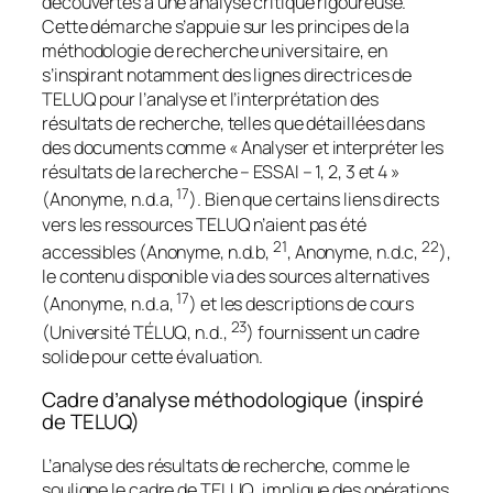
découvertes à une analyse critique rigoureuse.
Cette démarche s’appuie sur les principes de la
méthodologie de recherche universitaire, en
s’inspirant notamment des lignes directrices de
TELUQ pour l’analyse et l’interprétation des
résultats de recherche, telles que détaillées dans
des documents comme « Analyser et interpréter les
résultats de la recherche – ESSAI – 1, 2, 3 et 4 »
17
(Anonyme, n.d.a,
). Bien que certains liens directs
vers les ressources TELUQ n’aient pas été
21
22
accessibles (Anonyme, n.d.b,
, Anonyme, n.d.c,
),
le contenu disponible via des sources alternatives
17
(Anonyme, n.d.a,
) et les descriptions de cours
23
(Université TÉLUQ, n.d.,
) fournissent un cadre
solide pour cette évaluation.
Cadre d’analyse méthodologique (inspiré
de TELUQ)
L’analyse des résultats de recherche, comme le
souligne le cadre de TELUQ, implique des opérations