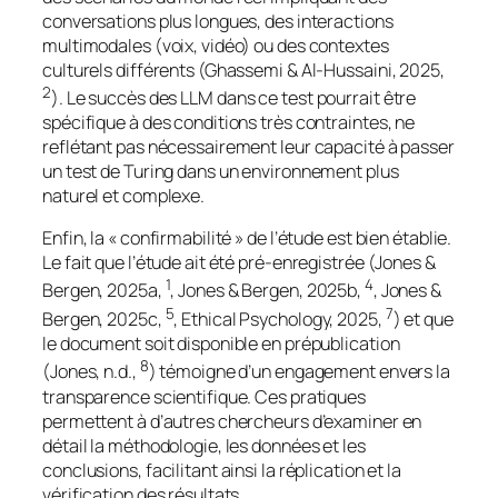
conversations plus longues, des interactions
multimodales (voix, vidéo) ou des contextes
culturels différents (Ghassemi & Al-Hussaini, 2025,
2
). Le succès des LLM dans ce test pourrait être
spécifique à des conditions très contraintes, ne
reflétant pas nécessairement leur capacité à passer
un test de Turing dans un environnement plus
naturel et complexe.
Enfin, la « confirmabilité » de l’étude est bien établie.
Le fait que l’étude ait été pré-enregistrée (Jones &
1
4
Bergen, 2025a,
, Jones & Bergen, 2025b,
, Jones &
5
7
Bergen, 2025c,
, Ethical Psychology, 2025,
) et que
le document soit disponible en prépublication
8
(Jones, n.d.,
) témoigne d’un engagement envers la
transparence scientifique. Ces pratiques
permettent à d’autres chercheurs d’examiner en
détail la méthodologie, les données et les
conclusions, facilitant ainsi la réplication et la
vérification des résultats.