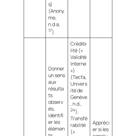
s)
(Anony
me,
n.d.a,
17
).
Crédibi
lité («
Validité
Interne
Donner
»)
un sens
(Tecfa,
aux
Univers
résulta
ité de
ts
Genève
observ
, n.d.,
és,
24
),
identifi
Transfé
er les
Appréci
rabilité
élémen
er si les
(«
ts