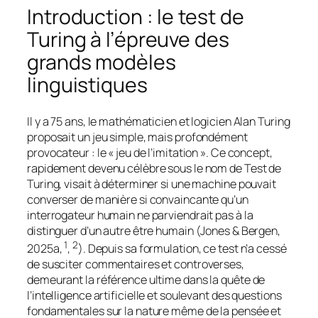
Introduction : le test de
Turing à l’épreuve des
grands modèles
linguistiques
Il y a 75 ans, le mathématicien et logicien Alan Turing
proposait un jeu simple, mais profondément
provocateur : le « jeu de l’imitation ». Ce concept,
rapidement devenu célèbre sous le nom de Test de
Turing, visait à déterminer si une machine pouvait
converser de manière si convaincante qu’un
interrogateur humain ne parviendrait pas à la
distinguer d’un autre être humain (Jones & Bergen,
1
2
2025a,
,
). Depuis sa formulation, ce test n’a cessé
de susciter commentaires et controverses,
demeurant la référence ultime dans la quête de
l’intelligence artificielle et soulevant des questions
fondamentales sur la nature même de la pensée et