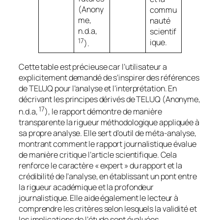
(Anony
commu
me,
nauté
n.d.a,
scientif
17
ique.
).
Cette table est précieuse car l’utilisateur a
explicitement demandé de s’inspirer des références
de TELUQ pour l’analyse et l’interprétation. En
décrivant les principes dérivés de TELUQ (Anonyme,
17
n.d.a,
), le rapport démontre de manière
transparente la rigueur méthodologique appliquée à
sa propre analyse. Elle sert d’outil de méta-analyse,
montrant comment le rapport journalistique évalue
de manière critique l’article scientifique. Cela
renforce le caractère « expert » du rapport et la
crédibilité de l’analyse, en établissant un pont entre
la rigueur académique et la profondeur
journalistique. Elle aide également le lecteur à
comprendre les critères selon lesquels la validité et
les implications de l’étude sont évaluées.