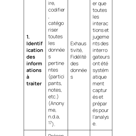
ire,
er que
codifier
toutes
,
les
catégo
interac
riser
tions et
toutes
1.
jugeme
les
Identif
Exhaus
nts des
donnée
ication
tivité,
interro
s
des
Fidélité
gateurs
pertine
inform
des
ont été
ntes
ations
donnée
systém
(partici
à
s
atique
pants,
traiter
ment
notes,
captur
etc.)
és et
(Anony
prépar
me,
és pour
n.d.a,
l’analys
17
e.
).