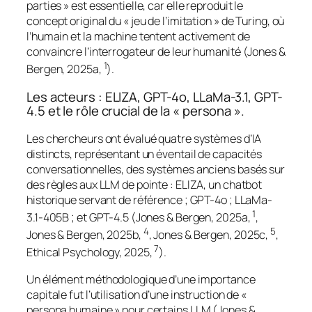
parties » est essentielle, car elle reproduit le
concept original du « jeu de l’imitation » de Turing, où
l’humain et la machine tentent activement de
convaincre l’interrogateur de leur humanité (Jones &
1
Bergen, 2025a,
).
Les acteurs : ELIZA, GPT-4o, LLaMa-3.1, GPT-
4.5 et le rôle crucial de la « persona ».
Les chercheurs ont évalué quatre systèmes d’IA
distincts, représentant un éventail de capacités
conversationnelles, des systèmes anciens basés sur
des règles aux LLM de pointe : ELIZA, un chatbot
historique servant de référence ; GPT-4o ; LLaMa-
1
3.1-405B ; et GPT-4.5 (Jones & Bergen, 2025a,
,
4
5
Jones & Bergen, 2025b,
, Jones & Bergen, 2025c,
,
7
Ethical Psychology, 2025,
).
Un élément méthodologique d’une importance
capitale fut l’utilisation d’une instruction de «
persona humaine » pour certains LLM (Jones &