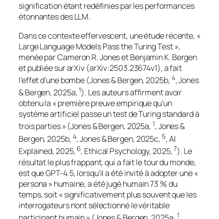
signification étant redéfinies par les performances
étonnantes des LLM.
Dans ce contexte effervescent, une étude récente, «
Large Language Models Pass the Turing Test »,
menée par Cameron R. Jones et Benjamin K. Bergen
et publiée sur arXiv (arXiv:2503.23674v1), a fait
4
l’effet d’une bombe (Jones & Bergen, 2025b,
, Jones
1
& Bergen, 2025a,
). Les auteurs affirment avoir
obtenu la « première preuve empirique qu’un
système artificiel passe un test de Turing standard à
1
trois parties » (Jones & Bergen, 2025a,
, Jones &
4
5
Bergen, 2025b,
, Jones & Bergen, 2025c,
, AI
6
7
Explained, 2025,
, Ethical Psychology, 2025,
). Le
résultat le plus frappant, qui a fait le tour du monde,
est que GPT-4.5, lorsqu’il a été invité à adopter une «
persona » humaine, a été jugé humain 73 % du
temps, soit « significativement plus souvent que les
interrogateurs n’ont sélectionné le véritable
1
participant humain » (Jones & Bergen, 2025a,
,