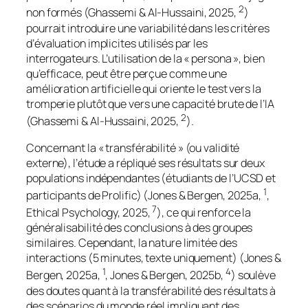
2
non formés (Ghassemi & Al-Hussaini, 2025,
)
pourrait introduire une variabilité dans les critères
d’évaluation implicites utilisés par les
interrogateurs. L’utilisation de la « persona », bien
qu’efficace, peut être perçue comme une
amélioration artificielle qui oriente le test vers la
tromperie plutôt que vers une capacité brute de l’IA
2
(Ghassemi & Al-Hussaini, 2025,
).
Concernant la « transférabilité » (ou validité
externe), l’étude a répliqué ses résultats sur deux
populations indépendantes (étudiants de l’UCSD et
1
participants de Prolific) (Jones & Bergen, 2025a,
,
7
Ethical Psychology, 2025,
), ce qui renforce la
généralisabilité des conclusions à des groupes
similaires. Cependant, la nature limitée des
interactions (5 minutes, texte uniquement) (Jones &
1
4
Bergen, 2025a,
, Jones & Bergen, 2025b,
) soulève
des doutes quant à la transférabilité des résultats à
des scénarios du monde réel impliquant des