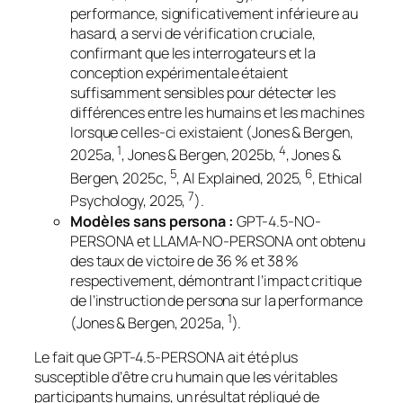
performance, significativement inférieure au
hasard, a servi de vérification cruciale,
confirmant que les interrogateurs et la
conception expérimentale étaient
suffisamment sensibles pour détecter les
différences entre les humains et les machines
lorsque celles-ci existaient (Jones & Bergen,
1
4
2025a,
, Jones & Bergen, 2025b,
, Jones &
5
6
Bergen, 2025c,
, AI Explained, 2025,
, Ethical
7
Psychology, 2025,
).
Modèles sans persona :
GPT-4.5-NO-
PERSONA et LLAMA-NO-PERSONA ont obtenu
des taux de victoire de 36 % et 38 %
respectivement, démontrant l’impact critique
de l’instruction de persona sur la performance
1
(Jones & Bergen, 2025a,
).
Le fait que GPT-4.5-PERSONA ait été
plus
susceptible
d’être cru humain que les véritables
participants humains, un résultat répliqué de