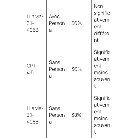
Non
signific
LLaMa-
Avec
ativem
3.1-
Person
56%
ent
405B
a
différe
nt
Signific
ativem
Sans
GPT-
ent
Person
36%
4.5
moins
a
souven
t
Signific
ativem
LLaMa-
Sans
ent
3.1-
Person
38%
moins
405B
a
souven
t