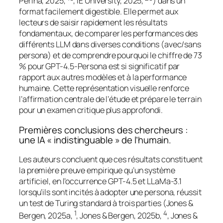
Perina, 2025,
, IE University, 2025,
) dans un
format facilement digestible. Elle permet aux
lecteurs de saisir rapidement les résultats
fondamentaux, de comparer les performances des
différents LLM dans diverses conditions (avec/sans
persona) et de comprendre pourquoi le chiffre de 73
% pour GPT-4.5-Persona est si significatif par
rapport aux autres modèles et à la performance
humaine. Cette représentation visuelle renforce
l’affirmation centrale de l’étude et prépare le terrain
pour un examen critique plus approfondi.
Premières conclusions des chercheurs :
une IA « indistinguable » de l’humain.
Les auteurs concluent que ces résultats constituent
la première preuve empirique qu’un système
artificiel, en l’occurrence GPT-4.5 et LLaMa-3.1
lorsqu’ils sont incités à adopter une persona, réussit
un test de Turing standard à trois parties (Jones &
1
4
Bergen, 2025a,
, Jones & Bergen, 2025b,
, Jones &