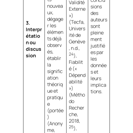
conclu
Validité
nouvea
sions
Externe
ux,
des
»)
dégage
auteurs
(Tecfa,
3.
r les
sont
Univers
Interpr
élémen
pleine
ité de
étatio
ts déjà
ment
Genève
n ou
observ
justifié
, n.d.,
discus
és,
es par
24
),
sion
établir
les
Fiabilit
la
donnée
é («
signific
s et
Dépend
ation
leurs
abilité
théoriq
implica
»)
ue et
tions.
(Métho
pratiqu
do
e
Recher
(portée
che,
)
2018,
(Anony
25
),
me,