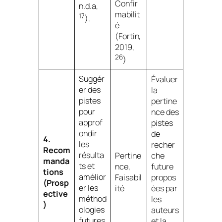
Confir
n.d.a,
mabilit
17
).
é
(Fortin,
2019,
26
)
Suggér
Évaluer
er des
la
pistes
pertine
pour
nce des
approf
pistes
ondir
de
4.
les
recher
Recom
résulta
Pertine
che
manda
ts et
nce,
future
tions
amélior
Faisabil
propos
(Prosp
er les
ité
ées par
ective
méthod
les
)
ologies
auteurs
futures
et la