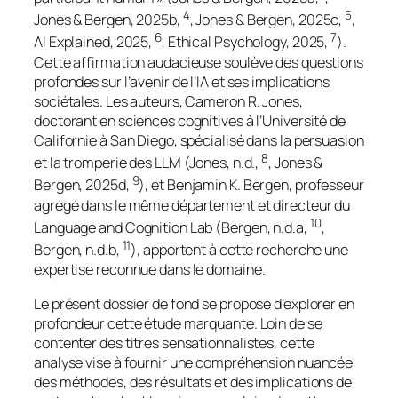
4
5
Jones & Bergen, 2025b,
, Jones & Bergen, 2025c,
,
6
7
AI Explained, 2025,
, Ethical Psychology, 2025,
).
Cette affirmation audacieuse soulève des questions
profondes sur l’avenir de l’IA et ses implications
sociétales. Les auteurs, Cameron R. Jones,
doctorant en sciences cognitives à l’Université de
Californie à San Diego, spécialisé dans la persuasion
8
et la tromperie des LLM (Jones, n.d.,
, Jones &
9
Bergen, 2025d,
), et Benjamin K. Bergen, professeur
agrégé dans le même département et directeur du
10
Language and Cognition Lab (Bergen, n.d.a,
,
11
Bergen, n.d.b,
), apportent à cette recherche une
expertise reconnue dans le domaine.
Le présent dossier de fond se propose d’explorer en
profondeur cette étude marquante. Loin de se
contenter des titres sensationnalistes, cette
analyse vise à fournir une compréhension nuancée
des méthodes, des résultats et des implications de