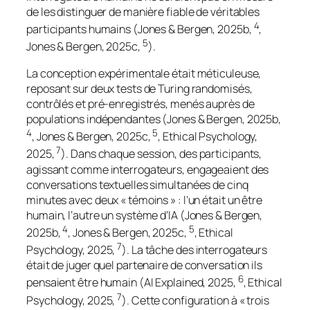
de les distinguer de manière fiable de véritables
4
participants humains (Jones & Bergen, 2025b,
,
5
Jones & Bergen, 2025c,
).
La conception expérimentale était méticuleuse,
reposant sur deux tests de Turing randomisés,
contrôlés et pré-enregistrés, menés auprès de
populations indépendantes (Jones & Bergen, 2025b,
4
5
, Jones & Bergen, 2025c,
, Ethical Psychology,
7
2025,
). Dans chaque session, des participants,
agissant comme interrogateurs, engageaient des
conversations textuelles simultanées de cinq
minutes avec deux « témoins » : l’un était un être
humain, l’autre un système d’IA (Jones & Bergen,
4
5
2025b,
, Jones & Bergen, 2025c,
, Ethical
7
Psychology, 2025,
). La tâche des interrogateurs
était de juger quel partenaire de conversation ils
6
pensaient être humain (AI Explained, 2025,
, Ethical
7
Psychology, 2025,
). Cette configuration à « trois