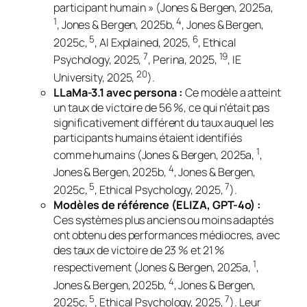
participant humain » (Jones & Bergen, 2025a,
1
4
, Jones & Bergen, 2025b,
, Jones & Bergen,
5
6
2025c,
, AI Explained, 2025,
, Ethical
7
19
Psychology, 2025,
, Perina, 2025,
, IE
20
University, 2025,
).
LLaMa-3.1 avec persona :
Ce modèle a atteint
un taux de victoire de 56 %, ce qui n’était pas
significativement différent du taux auquel les
participants humains étaient identifiés
1
comme humains (Jones & Bergen, 2025a,
,
4
Jones & Bergen, 2025b,
, Jones & Bergen,
5
7
2025c,
, Ethical Psychology, 2025,
).
Modèles de référence (ELIZA, GPT-4o) :
Ces systèmes plus anciens ou moins adaptés
ont obtenu des performances médiocres, avec
des taux de victoire de 23 % et 21 %
1
respectivement (Jones & Bergen, 2025a,
,
4
Jones & Bergen, 2025b,
, Jones & Bergen,
5
7
2025c,
, Ethical Psychology, 2025,
). Leur