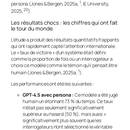
1
persona (Jones & Bergen, 2025a,
, IE University,
20
2025,
).
Les résultats chocs : les chiffres qui ont fait
le tour du monde.
L’étude a produit des résultats quantitatifs frappants
qui ont rapidement capté l’attention internationale.
Le « taux de victoire » d’un système était défini
comme la proportion de fois où un interrogateur a
choisi ce modèle comme le témoin qu’il pensait être
1
humain (Jones & Bergen, 2025a,
).
Les performances ont été les suivantes :
GPT-4.5 avec persona :
Ce modèle a été jugé
humain un étonnant 73 % du temps. Ce taux
n’était pas seulement significativement
supérieur au hasard (50 %), mais aussi «
significativement plus souvent que les
interrogateurs n’ont sélectionné le véritable