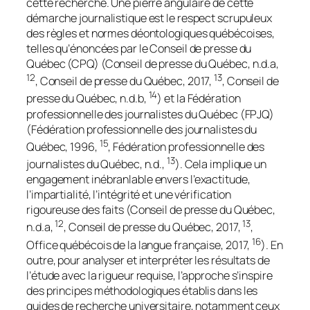
cette recherche. Une pierre angulaire de cette
démarche journalistique est le respect scrupuleux
des règles et normes déontologiques québécoises,
telles qu’énoncées par le Conseil de presse du
Québec (CPQ) (Conseil de presse du Québec, n.d.a,
12
13
, Conseil de presse du Québec, 2017,
, Conseil de
14
presse du Québec, n.d.b,
) et la Fédération
professionnelle des journalistes du Québec (FPJQ)
(Fédération professionnelle des journalistes du
15
Québec, 1996,
, Fédération professionnelle des
13
journalistes du Québec, n.d.,
). Cela implique un
engagement inébranlable envers l’exactitude,
l’impartialité, l’intégrité et une vérification
rigoureuse des faits (Conseil de presse du Québec,
12
13
n.d.a,
, Conseil de presse du Québec, 2017,
,
16
Office québécois de la langue française, 2017,
). En
outre, pour analyser et interpréter les résultats de
l’étude avec la rigueur requise, l’approche s’inspire
des principes méthodologiques établis dans les
guides de recherche universitaire, notamment ceux