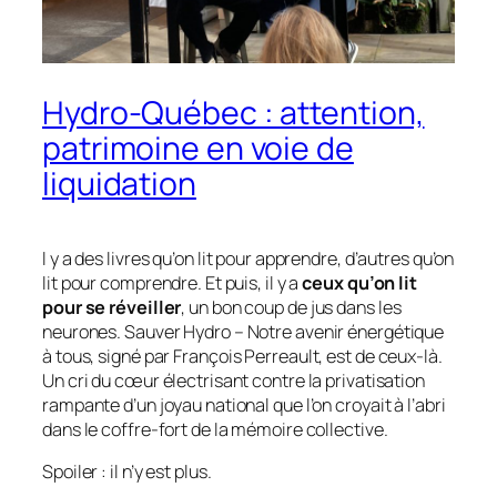
Hydro-Québec : attention,
patrimoine en voie de
liquidation
l y a des livres qu’on lit pour apprendre, d’autres qu’on
lit pour comprendre. Et puis, il y a
ceux qu’on lit
pour se réveiller
, un bon coup de jus dans les
neurones.
Sauver Hydro – Notre avenir énergétique
à tous
, signé par François Perreault, est de ceux-là.
Un cri du cœur électrisant contre la privatisation
rampante d’un joyau national que l’on croyait à l’abri
dans le coffre-fort de la mémoire collective.
Spoiler : il n’y est plus.