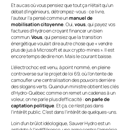
Et au cas où vous pensiez que tout ça n’était qu’un
débat d’ingénieurs, détrompez-vous : ce livre,
l’auteur l’a pensé comme un
manuel de
mobilisation citoyenne
. Oui,
vous
, qui payez vos
factures d’Hydro en croyant financer un bien
commun.
Vous
, qui pensiez que la transition
énergétique voulait dire autre chose que « vendre
plus de jus à Microsoft et aux crypto-mines ». Il est
encore temps de dire non. Mais le courant baisse.
L’électrochoc est venu, à point nommé, en pleine
controverse sur le projet de loi 69, où l’on tente de
camoufler une centralisation des pouvoirs derrière
des slogans verts. Quand un ministre obtient les clés
d’Hydro-Québec comme on remet un cadenas à un
voleur, on ne parle plus d’efficacité :
on parle de
captation politique
. Et ça, ce n’est pas dans
l’intérêt public. C’est dans l’intérêt de quelques-uns.
Loin d’un brûlot idéologique,
Sauver Hydro
est un
antidote à l’indifférence, une arme contre l’amnésie