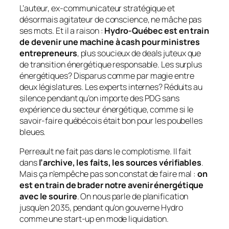
L’auteur, ex-communicateur stratégique et
désormais agitateur de conscience, ne mâche pas
ses mots. Et il a raison :
Hydro-Québec est en train
de devenir une machine à cash pour ministres
entrepreneurs
, plus soucieux de deals juteux que
de transition énergétique responsable. Les surplus
énergétiques? Disparus comme par magie entre
deux législatures. Les experts internes? Réduits au
silence pendant qu’on importe des PDG sans
expérience du secteur énergétique, comme si le
savoir-faire québécois était bon pour les poubelles
bleues.
Perreault ne fait pas dans le complotisme. Il fait
dans
l’archive, les faits, les sources vérifiables
.
Mais ça n’empêche pas son constat de faire mal :
on
est en train de brader notre avenir énergétique
avec le sourire
. On nous parle de planification
jusqu’en 2035, pendant qu’on gouverne Hydro
comme une start-up en mode liquidation.