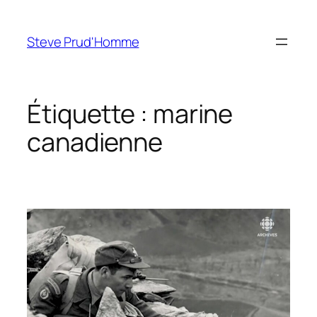
Aller
au
Steve Prud'Homme
contenu
Étiquette :
marine
canadienne