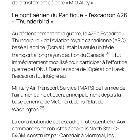
de la tristement célèbre « MiG Alley ».
Le pont aérien du Pacifique – l’escadron 426
« Thunderbird »
Au déclenchement de la guerre, le 426e Escadron «
Thunderbird » de l’Aviation royale canadienne (ARC),
basé à Lachine (Dorval), était la seule unité de
24
transport à long rayon d’action du Canada.
Il fut
immédiatement mobilisé pour participer à l’effort de
guerre de l’ONU. Dans le cadre de l’Opération Hawk,
l’escadron fut intégré au
Military Air Transport Service
(MATS) de l’armée de
l’air américaine et opéra principalement depuis la
base aérienne de McChord, dans l’État de
25
Washington.
La contribution de cet escadron fut essentielle. Aux
commandes de robustes appareils North Star C-
54GM, construits par Canadair à Montréal, les