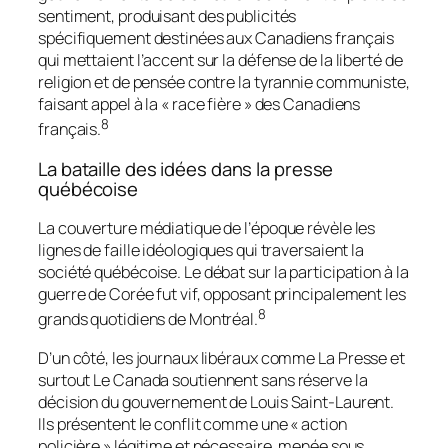
sentiment, produisant des publicités
spécifiquement destinées aux Canadiens français
qui mettaient l’accent sur la défense de la liberté de
religion et de pensée contre la tyrannie communiste,
faisant appel à la « race fière » des Canadiens
8
français.
La bataille des idées dans la presse
québécoise
La couverture médiatique de l’époque révèle les
lignes de faille idéologiques qui traversaient la
société québécoise. Le débat sur la participation à la
guerre de Corée fut vif, opposant principalement les
8
grands quotidiens de Montréal.
D’un côté, les journaux libéraux comme
La Presse
et
surtout
Le Canada
soutiennent sans réserve la
décision du gouvernement de Louis Saint-Laurent.
Ils présentent le conflit comme une « action
policière » légitime et nécessaire, menée sous