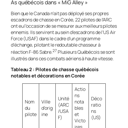
As québécois dans « MiG Alley »
Bien que le Canada n’ait pas déployé ses propres
escadrons de chasse en Corée, 22 pilotes de l’ARC
ont eu l’occasion de se mesurer aux meilleurs pilotes
ennemis. Ils servirent au sein d’escadrons de l’US Air
Force (USAF) dans le cadre d’un programme
d’échange, pilotant le redoutable chasseur à
27
réaction F-86 Sabre.
Plusieurs Québécois se sont
illustrés dans ces combats aériens à haute vitesse.
Tableau 2 : Pilotes de chasse québécois
notables et décorations en Corée
Actio
ns
Unité
Déco
Nom
Ville
nota
(ARC
ratio
du
d’orig
bles
/USA
ns
pilote
ine
et
F)
(US)
Victo
ires