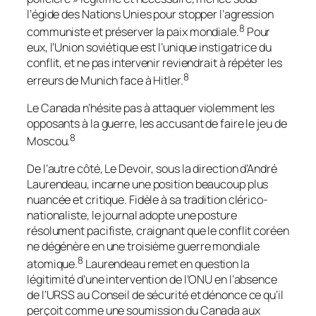
l’égide des Nations Unies pour stopper l’agression
8
communiste et préserver la paix mondiale.
Pour
eux, l’Union soviétique est l’unique instigatrice du
conflit, et ne pas intervenir reviendrait à répéter les
8
erreurs de Munich face à Hitler.
Le Canada
n’hésite pas à attaquer violemment les
opposants à la guerre, les accusant de faire le jeu de
8
Moscou.
De l’autre côté,
Le Devoir
, sous la direction d’André
Laurendeau, incarne une position beaucoup plus
nuancée et critique. Fidèle à sa tradition clérico-
nationaliste, le journal adopte une posture
résolument pacifiste, craignant que le conflit coréen
ne dégénère en une troisième guerre mondiale
8
atomique.
Laurendeau remet en question la
légitimité d’une intervention de l’ONU en l’absence
de l’URSS au Conseil de sécurité et dénonce ce qu’il
perçoit comme une soumission du Canada aux