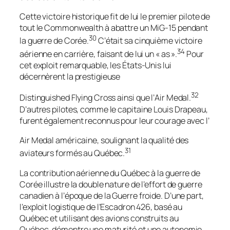
Cette victoire historique fit de lui le premier pilote de
tout le Commonwealth à abattre un MiG-15 pendant
30
la guerre de Corée.
C’était sa cinquième victoire
34
aérienne en carrière, faisant de lui un « as ».
Pour
cet exploit remarquable, les États-Unis lui
décernèrent la prestigieuse
32
Distinguished Flying Cross
ainsi que l’
Air Medal
.
D’autres pilotes, comme le capitaine Louis Drapeau,
furent également reconnus pour leur courage avec l’
Air Medal
américaine, soulignant la qualité des
31
aviateurs formés au Québec.
La contribution aérienne du Québec à la guerre de
Corée illustre la double nature de l’effort de guerre
canadien à l’époque de la Guerre froide. D’une part,
l’exploit logistique de l’Escadron 426, basé au
Québec et utilisant des avions construits au
Québec, démontre une maturité et une autonomie