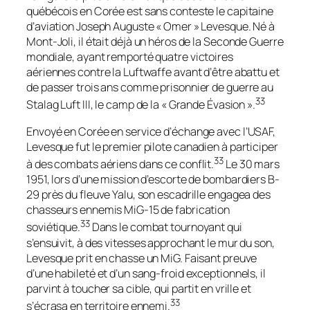
québécois en Corée est sans conteste le capitaine
d’aviation Joseph Auguste « Omer » Levesque. Né à
Mont-Joli, il était déjà un héros de la Seconde Guerre
mondiale, ayant remporté quatre victoires
aériennes contre la Luftwaffe avant d’être abattu et
de passer trois ans comme prisonnier de guerre au
33
Stalag Luft III, le camp de la « Grande Évasion ».
Envoyé en Corée en service d’échange avec l’USAF,
Levesque fut le premier pilote canadien à participer
33
à des combats aériens dans ce conflit.
Le 30 mars
1951, lors d’une mission d’escorte de bombardiers B-
29 près du fleuve Yalu, son escadrille engagea des
chasseurs ennemis MiG-15 de fabrication
33
soviétique.
Dans le combat tournoyant qui
s’ensuivit, à des vitesses approchant le mur du son,
Levesque prit en chasse un MiG. Faisant preuve
d’une habileté et d’un sang-froid exceptionnels, il
parvint à toucher sa cible, qui partit en vrille et
33
s’écrasa en territoire ennemi.