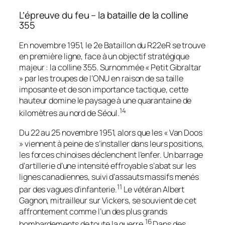
L’épreuve du feu – la bataille de la colline
355
En novembre 1951, le 2e Bataillon du R22eR se trouve
en première ligne, face à un objectif stratégique
majeur : la colline 355. Surnommée « Petit Gibraltar
» par les troupes de l’ONU en raison de sa taille
imposante et de son importance tactique, cette
hauteur domine le paysage à une quarantaine de
14
kilomètres au nord de Séoul.
Du 22 au 25 novembre 1951, alors que les « Van Doos
» viennent à peine de s’installer dans leurs positions,
les forces chinoises déclenchent l’enfer. Un barrage
d’artillerie d’une intensité effroyable s’abat sur les
lignes canadiennes, suivi d’assauts massifs menés
11
par des vagues d’infanterie.
Le vétéran Albert
Gagnon, mitrailleur sur Vickers, se souvient de cet
affrontement comme l’un des plus grands
16
bombardements de toute la guerre.
Dans des