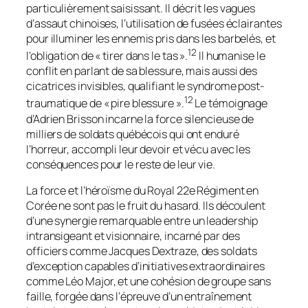
particulièrement saisissant. Il décrit les vagues
d’assaut chinoises, l’utilisation de fusées éclairantes
pour illuminer les ennemis pris dans les barbelés, et
12
l’obligation de « tirer dans le tas ».
Il humanise le
conflit en parlant de sa blessure, mais aussi des
cicatrices invisibles, qualifiant le syndrome post-
12
traumatique de « pire blessure ».
Le témoignage
d’Adrien Brisson incarne la force silencieuse de
milliers de soldats québécois qui ont enduré
l’horreur, accompli leur devoir et vécu avec les
conséquences pour le reste de leur vie.
La force et l’héroïsme du Royal 22e Régiment en
Corée ne sont pas le fruit du hasard. Ils découlent
d’une synergie remarquable entre un leadership
intransigeant et visionnaire, incarné par des
officiers comme Jacques Dextraze, des soldats
d’exception capables d’initiatives extraordinaires
comme Léo Major, et une cohésion de groupe sans
faille, forgée dans l’épreuve d’un entraînement