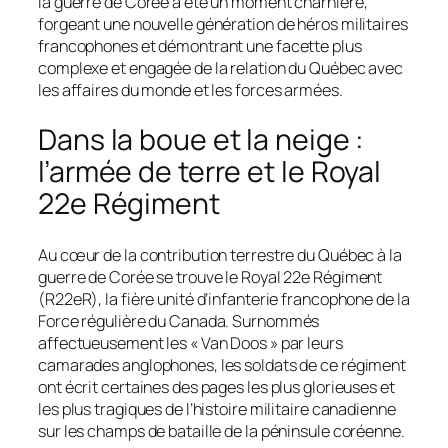
la guerre de Corée a été un moment charnière,
forgeant une nouvelle génération de héros militaires
francophones et démontrant une facette plus
complexe et engagée de la relation du Québec avec
les affaires du monde et les forces armées.
Dans la boue et la neige :
l’armée de terre et le Royal
22e Régiment
Au cœur de la contribution terrestre du Québec à la
guerre de Corée se trouve le Royal 22e Régiment
(R22eR), la fière unité d’infanterie francophone de la
Force régulière du Canada. Surnommés
affectueusement les « Van Doos » par leurs
camarades anglophones, les soldats de ce régiment
ont écrit certaines des pages les plus glorieuses et
les plus tragiques de l’histoire militaire canadienne
sur les champs de bataille de la péninsule coréenne.