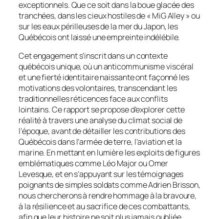
exceptionnels. Que ce soit dans la boue glacée des
tranchées, dans les cieux hostiles de « MiG Alley » ou
sur les eaux périlleuses de la mer du Japon, les
Québécois ont laissé une empreinte indélébile.
Cet engagement s’inscrit dans un contexte
québécois unique, où un anticommunisme viscéral
et une fierté identitaire naissante ont façonné les
motivations des volontaires, transcendant les
traditionnelles réticences face aux conflits
lointains. Ce rapport se propose d’explorer cette
réalité à travers une analyse du climat social de
l’époque, avant de détailler les contributions des
Québécois dans l’armée de terre, l’aviation et la
marine. En mettant en lumière les exploits de figures
emblématiques comme Léo Major ou Omer
Levesque, et en s’appuyant sur les témoignages
poignants de simples soldats comme Adrien Brisson,
nous chercherons à rendre hommage à la bravoure,
à la résilience et au sacrifice de ces combattants,
afin que leur histoire ne soit plus jamais oubliée.