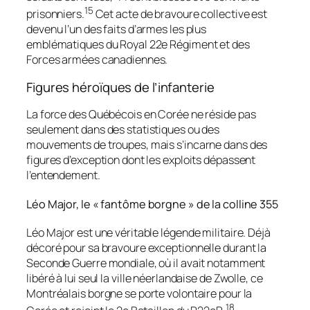
15
prisonniers.
Cet acte de bravoure collective est
devenu l’un des faits d’armes les plus
emblématiques du Royal 22e Régiment et des
Forces armées canadiennes.
Figures héroïques de l’infanterie
La force des Québécois en Corée ne réside pas
seulement dans des statistiques ou des
mouvements de troupes, mais s’incarne dans des
figures d’exception dont les exploits dépassent
l’entendement.
Léo Major, le « fantôme borgne » de la colline 355
Léo Major est une véritable légende militaire. Déjà
décoré pour sa bravoure exceptionnelle durant la
Seconde Guerre mondiale, où il avait notamment
libéré à lui seul la ville néerlandaise de Zwolle, ce
Montréalais borgne se porte volontaire pour la
18