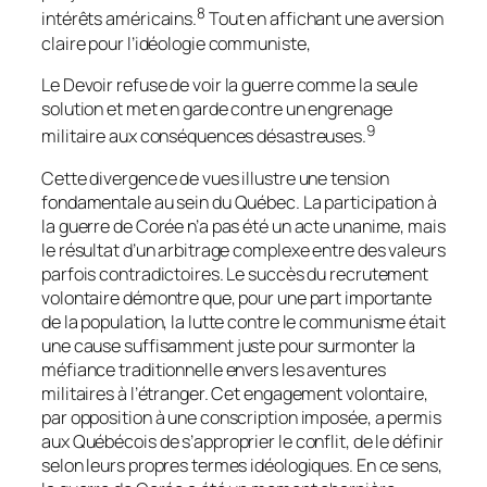
8
intérêts américains.
Tout en affichant une aversion
claire pour l’idéologie communiste,
Le Devoir
refuse de voir la guerre comme la seule
solution et met en garde contre un engrenage
9
militaire aux conséquences désastreuses.
Cette divergence de vues illustre une tension
fondamentale au sein du Québec. La participation à
la guerre de Corée n’a pas été un acte unanime, mais
le résultat d’un arbitrage complexe entre des valeurs
parfois contradictoires. Le succès du recrutement
volontaire démontre que, pour une part importante
de la population, la lutte contre le communisme était
une cause suffisamment juste pour surmonter la
méfiance traditionnelle envers les aventures
militaires à l’étranger. Cet engagement volontaire,
par opposition à une conscription imposée, a permis
aux Québécois de s’approprier le conflit, de le définir
selon leurs propres termes idéologiques. En ce sens,