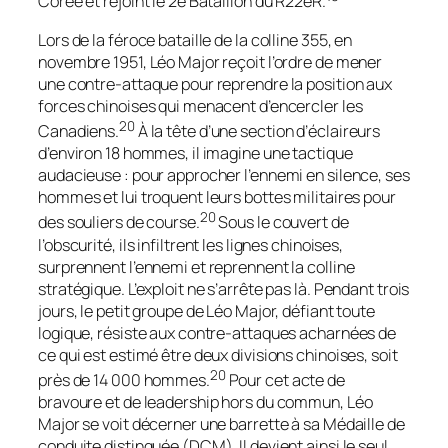
Corée et rejoint le 2e Bataillon du R22eR.
Lors de la féroce bataille de la colline 355, en
novembre 1951, Léo Major reçoit l’ordre de mener
une contre-attaque pour reprendre la position aux
forces chinoises qui menacent d’encercler les
20
Canadiens.
À la tête d’une section d’éclaireurs
d’environ 18 hommes, il imagine une tactique
audacieuse : pour approcher l’ennemi en silence, ses
hommes et lui troquent leurs bottes militaires pour
20
des souliers de course.
Sous le couvert de
l’obscurité, ils infiltrent les lignes chinoises,
surprennent l’ennemi et reprennent la colline
stratégique. L’exploit ne s’arrête pas là. Pendant trois
jours, le petit groupe de Léo Major, défiant toute
logique, résiste aux contre-attaques acharnées de
ce qui est estimé être deux divisions chinoises, soit
20
près de 14 000 hommes.
Pour cet acte de
bravoure et de leadership hors du commun, Léo
Major se voit décerner une barrette à sa Médaille de
conduite distinguée (DCM). Il devient ainsi le seul