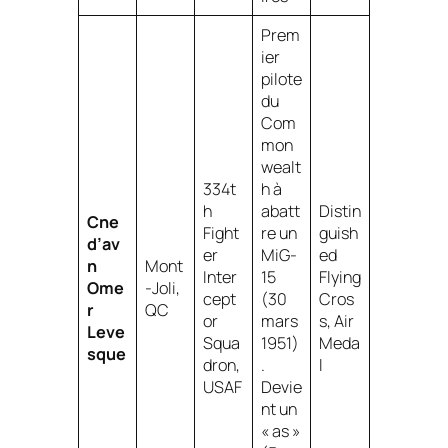
Prem
ier
pilote
du
Com
mon
wealt
334t
h à
h
abatt
Distin
Cne
Fight
re un
guish
d’av
er
MiG-
ed
n
Mont
Inter
15
Flying
Ome
-Joli,
cept
(30
Cros
r
QC
or
mars
s, Air
Leve
Squa
1951)
Meda
sque
dron,
.
l
USAF
Devie
nt un
« as »