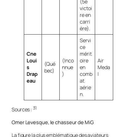
(5e
victoi
re en
carri
ère).
Servi
ce
Cne
mérit
Loui
(Inco
oire
Air
(Qué
s
nnue
en
Meda
bec)
Drap
)
comb
l
eau
at
aérie
n.
31
Sources :
Omer Levesque, le chasseur de MiG
La figure la plus emblématique des aviateurs