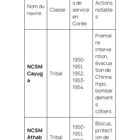
s de
Actions
Nom du
Classe
service
notable
navire
en
s
Corée
Premiè
re
interve
ntion,
1950-
évacua
NCSM
1951,
tion de
Cayug
Tribal
1952,
Chinna
a
1953-
mpo,
1954
bombar
dement
s
côtiers
Blocus,
1950-
NCSM
protect
1951,
Athab
Tribal
ion de