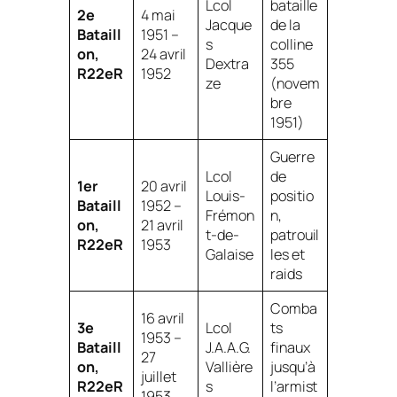
Lcol
bataille
2e
4 mai
Jacque
de la
Bataill
1951 –
s
colline
on,
24 avril
Dextra
355
R22eR
1952
ze
(novem
bre
1951)
Guerre
Lcol
de
1er
20 avril
Louis-
positio
Bataill
1952 –
Frémon
n,
on,
21 avril
t-de-
patrouil
R22eR
1953
Galaise
les et
raids
Comba
16 avril
3e
Lcol
ts
1953 –
Bataill
J.A.A.G.
finaux
27
on,
Vallière
jusqu’à
juillet
R22eR
s
l’armist
1953