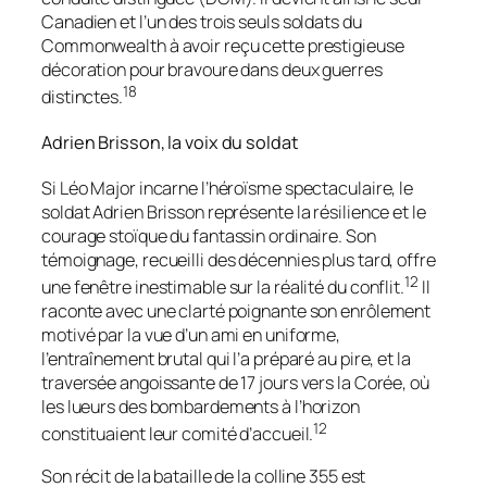
Canadien et l’un des trois seuls soldats du
Commonwealth à avoir reçu cette prestigieuse
décoration pour bravoure dans deux guerres
18
distinctes.
Adrien Brisson, la voix du soldat
Si Léo Major incarne l’héroïsme spectaculaire, le
soldat Adrien Brisson représente la résilience et le
courage stoïque du fantassin ordinaire. Son
témoignage, recueilli des décennies plus tard, offre
12
une fenêtre inestimable sur la réalité du conflit.
Il
raconte avec une clarté poignante son enrôlement
motivé par la vue d’un ami en uniforme,
l’entraînement brutal qui l’a préparé au pire, et la
traversée angoissante de 17 jours vers la Corée, où
les lueurs des bombardements à l’horizon
12
constituaient leur comité d’accueil.
Son récit de la bataille de la colline 355 est