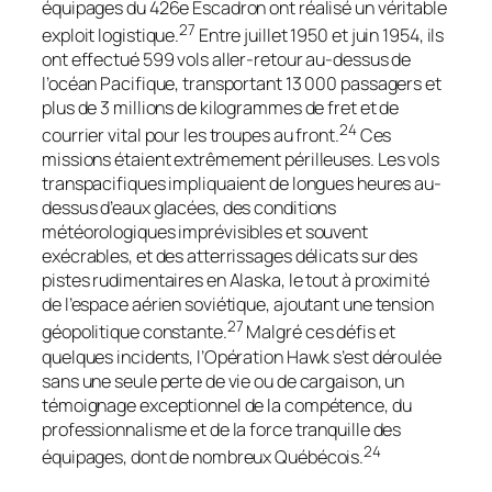
équipages du 426e Escadron ont réalisé un véritable
27
exploit logistique.
Entre juillet 1950 et juin 1954, ils
ont effectué 599 vols aller-retour au-dessus de
l’océan Pacifique, transportant 13 000 passagers et
plus de 3 millions de kilogrammes de fret et de
24
courrier vital pour les troupes au front.
Ces
missions étaient extrêmement périlleuses. Les vols
transpacifiques impliquaient de longues heures au-
dessus d’eaux glacées, des conditions
météorologiques imprévisibles et souvent
exécrables, et des atterrissages délicats sur des
pistes rudimentaires en Alaska, le tout à proximité
de l’espace aérien soviétique, ajoutant une tension
27
géopolitique constante.
Malgré ces défis et
quelques incidents, l’Opération Hawk s’est déroulée
sans une seule perte de vie ou de cargaison, un
témoignage exceptionnel de la compétence, du
professionnalisme et de la force tranquille des
24
équipages, dont de nombreux Québécois.