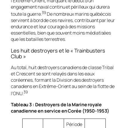
l’Extrême-Orient, marquant le début d’un
engagement naval continu et périlleux qui durera
39
toute la guerre.
De nombreux marins québécois
servirent à bord de ces navires, contribuant par leur
endurance et leur courage à des missions
essentielles, bien que souvent moins médiatisées
que les batailles terrestres.
Les huit destroyers et le « Trainbusters
Club »
Au total, huit destroyers canadiens de classe Tribal
et Crescent se sont relayés dans les eaux
coréennes, formant la Division des destroyers
canadiens en Extrême-Orient au sein de la flotte de
39
l’ONU.
Tableau 3 : Destroyers de la Marine royale
canadienne en service en Corée (1950-1953)
Période