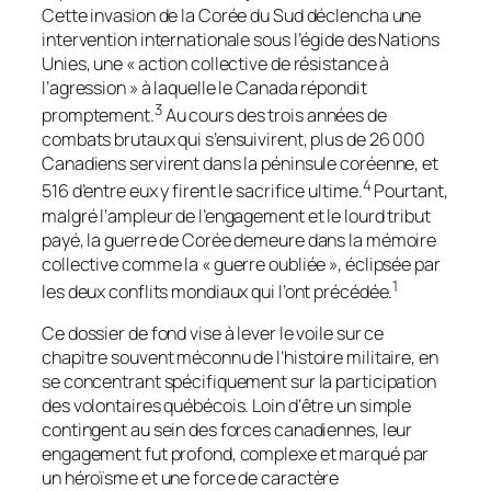
Cette invasion de la Corée du Sud déclencha une
intervention internationale sous l’égide des Nations
Unies, une « action collective de résistance à
l’agression » à laquelle le Canada répondit
3
promptement.
Au cours des trois années de
combats brutaux qui s’ensuivirent, plus de 26 000
Canadiens servirent dans la péninsule coréenne, et
4
516 d’entre eux y firent le sacrifice ultime.
Pourtant,
malgré l’ampleur de l’engagement et le lourd tribut
payé, la guerre de Corée demeure dans la mémoire
collective comme la « guerre oubliée », éclipsée par
1
les deux conflits mondiaux qui l’ont précédée.
Ce dossier de fond vise à lever le voile sur ce
chapitre souvent méconnu de l’histoire militaire, en
se concentrant spécifiquement sur la participation
des volontaires québécois. Loin d’être un simple
contingent au sein des forces canadiennes, leur
engagement fut profond, complexe et marqué par
un héroïsme et une force de caractère