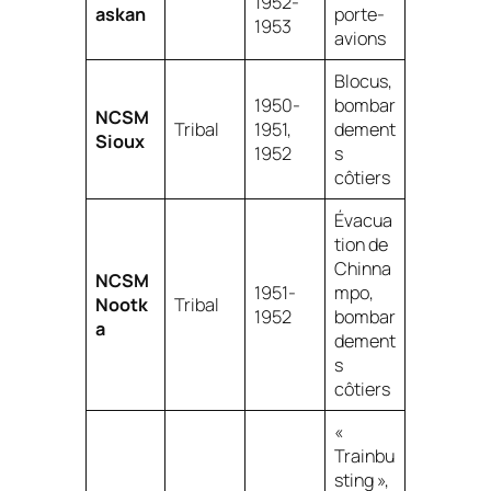
1952-
askan
porte-
1953
avions
Blocus,
1950-
bombar
NCSM
Tribal
1951,
dement
Sioux
1952
s
côtiers
Évacua
tion de
Chinna
NCSM
1951-
mpo,
Nootk
Tribal
1952
bombar
a
dement
s
côtiers
«
Trainbu
sting »,