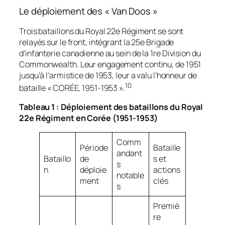
Le déploiement des « Van Doos »
Trois bataillons du Royal 22e Régiment se sont
relayés sur le front, intégrant la 25e Brigade
d’infanterie canadienne au sein de la 1re Division du
Commonwealth. Leur engagement continu, de 1951
jusqu’à l’armistice de 1953, leur a valu l’honneur de
10
bataille « CORÉE, 1951-1953 ».
Tableau 1 : Déploiement des bataillons du Royal
22e Régiment en Corée (1951-1953)
Comm
Période
Bataille
andant
Bataillo
de
s et
s
n
déploie
actions
notable
ment
clés
s
Premiè
re