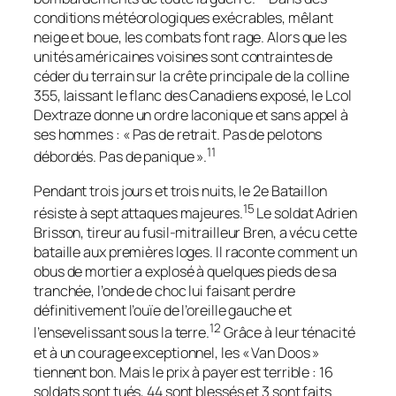
conditions météorologiques exécrables, mêlant
neige et boue, les combats font rage. Alors que les
unités américaines voisines sont contraintes de
céder du terrain sur la crête principale de la colline
355, laissant le flanc des Canadiens exposé, le Lcol
Dextraze donne un ordre laconique et sans appel à
ses hommes : « Pas de retrait. Pas de pelotons
11
débordés. Pas de panique ».
Pendant trois jours et trois nuits, le 2e Bataillon
15
résiste à sept attaques majeures.
Le soldat Adrien
Brisson, tireur au fusil-mitrailleur Bren, a vécu cette
bataille aux premières loges. Il raconte comment un
obus de mortier a explosé à quelques pieds de sa
tranchée, l’onde de choc lui faisant perdre
définitivement l’ouïe de l’oreille gauche et
12
l’ensevelissant sous la terre.
Grâce à leur ténacité
et à un courage exceptionnel, les « Van Doos »
tiennent bon. Mais le prix à payer est terrible : 16
soldats sont tués, 44 sont blessés et 3 sont faits