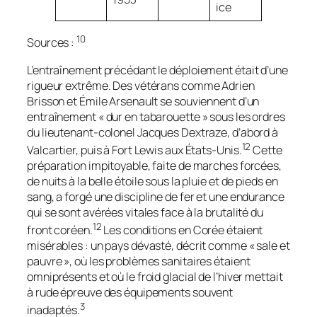
ice
10
Sources :
L’entraînement précédant le déploiement était d’une
rigueur extrême. Des vétérans comme Adrien
Brisson et Émile Arsenault se souviennent d’un
entraînement « dur en tabarouette » sous les ordres
du lieutenant-colonel Jacques Dextraze, d’abord à
12
Valcartier, puis à Fort Lewis aux États-Unis.
Cette
préparation impitoyable, faite de marches forcées,
de nuits à la belle étoile sous la pluie et de pieds en
sang, a forgé une discipline de fer et une endurance
qui se sont avérées vitales face à la brutalité du
12
front coréen.
Les conditions en Corée étaient
misérables : un pays dévasté, décrit comme « sale et
pauvre », où les problèmes sanitaires étaient
omniprésents et où le froid glacial de l’hiver mettait
à rude épreuve des équipements souvent
3
inadaptés.