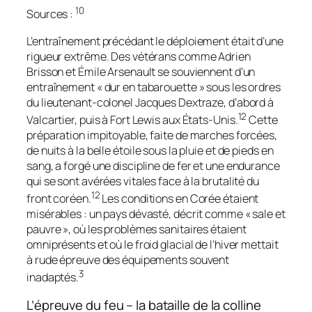
10
Sources :
L’entraînement précédant le déploiement était d’une
rigueur extrême. Des vétérans comme Adrien
Brisson et Émile Arsenault se souviennent d’un
entraînement « dur en tabarouette » sous les ordres
du lieutenant-colonel Jacques Dextraze, d’abord à
12
Valcartier, puis à Fort Lewis aux États-Unis.
Cette
préparation impitoyable, faite de marches forcées,
de nuits à la belle étoile sous la pluie et de pieds en
sang, a forgé une discipline de fer et une endurance
qui se sont avérées vitales face à la brutalité du
12
front coréen.
Les conditions en Corée étaient
misérables : un pays dévasté, décrit comme « sale et
pauvre », où les problèmes sanitaires étaient
omniprésents et où le froid glacial de l’hiver mettait
à rude épreuve des équipements souvent
3
inadaptés.
L’épreuve du feu – la bataille de la colline