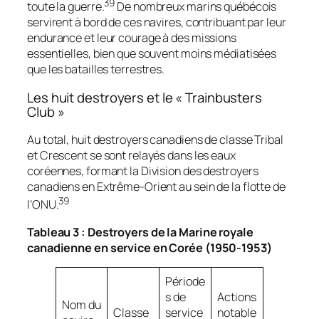
39
toute la guerre.
De nombreux marins québécois
servirent à bord de ces navires, contribuant par leur
endurance et leur courage à des missions
essentielles, bien que souvent moins médiatisées
que les batailles terrestres.
Les huit destroyers et le « Trainbusters
Club »
Au total, huit destroyers canadiens de classe Tribal
et Crescent se sont relayés dans les eaux
coréennes, formant la Division des destroyers
canadiens en Extrême-Orient au sein de la flotte de
39
l’ONU.
Tableau 3 : Destroyers de la Marine royale
canadienne en service en Corée (1950-1953)
Période
s de
Actions
Nom du
Classe
service
notable