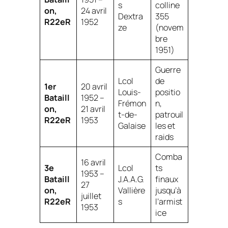
s
colline
on,
24 avril
Dextra
355
R22eR
1952
ze
(novem
bre
1951)
Guerre
Lcol
de
1er
20 avril
Louis-
positio
Bataill
1952 –
Frémon
n,
on,
21 avril
t-de-
patrouil
R22eR
1953
Galaise
les et
raids
Comba
16 avril
3e
Lcol
ts
1953 –
Bataill
J.A.A.G.
finaux
27
on,
Vallière
jusqu’à
juillet
R22eR
s
l’armist
1953
ice