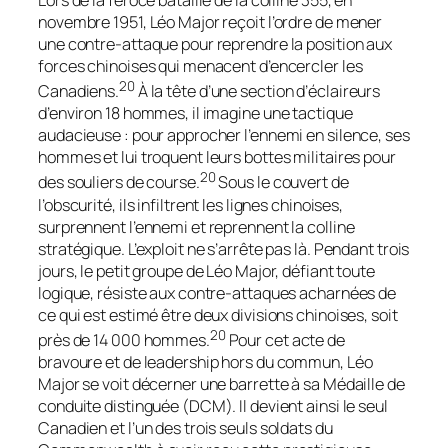
Lors de la féroce bataille de la colline 355, en
novembre 1951, Léo Major reçoit l’ordre de mener
une contre-attaque pour reprendre la position aux
forces chinoises qui menacent d’encercler les
20
Canadiens.
À la tête d’une section d’éclaireurs
d’environ 18 hommes, il imagine une tactique
audacieuse : pour approcher l’ennemi en silence, ses
hommes et lui troquent leurs bottes militaires pour
20
des souliers de course.
Sous le couvert de
l’obscurité, ils infiltrent les lignes chinoises,
surprennent l’ennemi et reprennent la colline
stratégique. L’exploit ne s’arrête pas là. Pendant trois
jours, le petit groupe de Léo Major, défiant toute
logique, résiste aux contre-attaques acharnées de
ce qui est estimé être deux divisions chinoises, soit
20
près de 14 000 hommes.
Pour cet acte de
bravoure et de leadership hors du commun, Léo
Major se voit décerner une barrette à sa Médaille de
conduite distinguée (DCM). Il devient ainsi le seul
Canadien et l’un des trois seuls soldats du