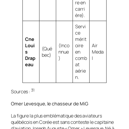
re en
carri
ère).
Servi
ce
Cne
mérit
Loui
(Inco
oire
Air
(Qué
s
nnue
en
Meda
bec)
Drap
)
comb
l
eau
at
aérie
n.
31
Sources :
Omer Levesque, le chasseur de MiG
La figure la plus emblématique des aviateurs
québécois en Corée est sans conteste le capitaine
d’aviation Joseph Auguste « Omer » Levesque. Né à