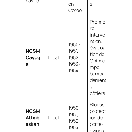
navire
en
s
Corée
Premiè
re
interve
ntion,
1950-
évacua
NCSM
1951,
tion de
Cayug
Tribal
1952,
Chinna
a
1953-
mpo,
1954
bombar
dement
s
côtiers
Blocus,
1950-
NCSM
protect
1951,
Athab
Tribal
ion de
1952-
askan
porte-
1953
avions