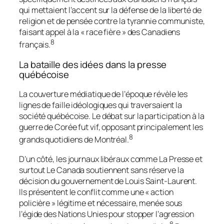
qui mettaient l’accent sur la défense de la liberté de
religion et de pensée contre la tyrannie communiste,
faisant appel à la « race fière » des Canadiens
8
français.
La bataille des idées dans la presse
québécoise
La couverture médiatique de l’époque révèle les
lignes de faille idéologiques qui traversaient la
société québécoise. Le débat sur la participation à la
guerre de Corée fut vif, opposant principalement les
8
grands quotidiens de Montréal.
D’un côté, les journaux libéraux comme
La Presse
et
surtout
Le Canada
soutiennent sans réserve la
décision du gouvernement de Louis Saint-Laurent.
Ils présentent le conflit comme une « action
policière » légitime et nécessaire, menée sous
l’égide des Nations Unies pour stopper l’agression