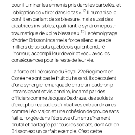
pour illuminer les ennemis pris dans les barbelés, et
12
l’obligation de « tirer dans le tas ».
Il humanise le
conflit en parlant de sa blessure, mais aussi des
cicatrices invisibles, qualifiant le syndrome post-
12
traumatique de « pire blessure ».
Le témoignage
d’Adrien Brisson incarne la force silencieuse de
milliers de soldats québécois qui ont enduré
l’horreur, accompli leur devoir et vécu avec les
conséquences pour le reste de leur vie.
La force et l’héroïsme du Royal 22e Régiment en
Corée ne sont pas le fruit du hasard. Ils découlent
d’une synergie remarquable entre un leadership
intransigeant et visionnaire, incarné par des
officiers comme Jacques Dextraze, des soldats
d’exception capables d’initiatives extraordinaires
comme Léo Major, et une cohésion de groupe sans
faille, forgée dans l’épreuve d’un entraînement
brutal et partagée par tous les soldats, dont Adrien
Brisson est un parfait exemple. C’est cette