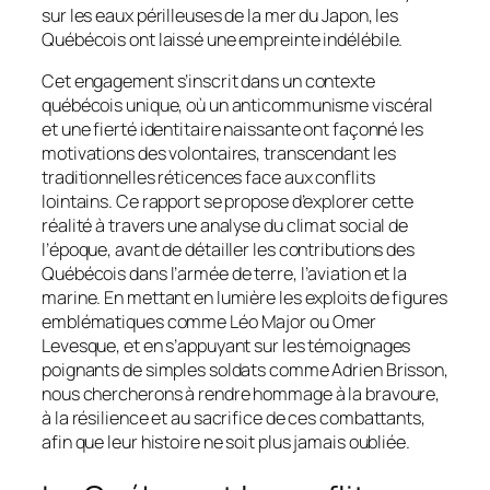
sur les eaux périlleuses de la mer du Japon, les
Québécois ont laissé une empreinte indélébile.
Cet engagement s’inscrit dans un contexte
québécois unique, où un anticommunisme viscéral
et une fierté identitaire naissante ont façonné les
motivations des volontaires, transcendant les
traditionnelles réticences face aux conflits
lointains. Ce rapport se propose d’explorer cette
réalité à travers une analyse du climat social de
l’époque, avant de détailler les contributions des
Québécois dans l’armée de terre, l’aviation et la
marine. En mettant en lumière les exploits de figures
emblématiques comme Léo Major ou Omer
Levesque, et en s’appuyant sur les témoignages
poignants de simples soldats comme Adrien Brisson,
nous chercherons à rendre hommage à la bravoure,
à la résilience et au sacrifice de ces combattants,
afin que leur histoire ne soit plus jamais oubliée.