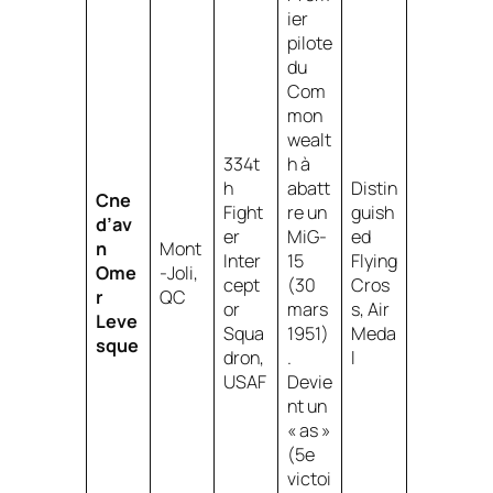
ier
pilote
du
Com
mon
wealt
334t
h à
h
abatt
Distin
Cne
Fight
re un
guish
d’av
er
MiG-
ed
n
Mont
Inter
15
Flying
Ome
-Joli,
cept
(30
Cros
r
QC
or
mars
s, Air
Leve
Squa
1951)
Meda
sque
dron,
.
l
USAF
Devie
nt un
« as »
(5e
victoi