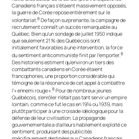
Canadiens français s’étaient massivement opposés,
la guerre de Corée repose entièrement sur le
8
volontariat.
De façon surprenante, la campagne de
recrutement connaît un succès remarquable au
Québec. Bien qu’un sondage de juillet 1950 indique
que seulement 21 % des Québécois sont
initialement favorables à une intervention, la force
8
du sentiment anticommuniste finit par l’emporter.
Des historiens estiment qu’environ un tiers des
combattants canadiens en Corée étaient
francophones, une proportion considérable qui
témoigne de la résonance de cet appel à combattre
8
l’« ennemi rouge ».
Pour de nombreux jeunes
Québécois, s’enrôler n’était pas tant servir un empire
lointain, comme ce fut le cas en 1914 ou 1939, mais
plutôt participer à une croisade idéologique pour la
défense de leur civilisation. La propagande
gouvernementale a d’ailleurs habilement exploité ce
sentiment, produisant des publicités
spécifiquement destinées aux Canadiens français