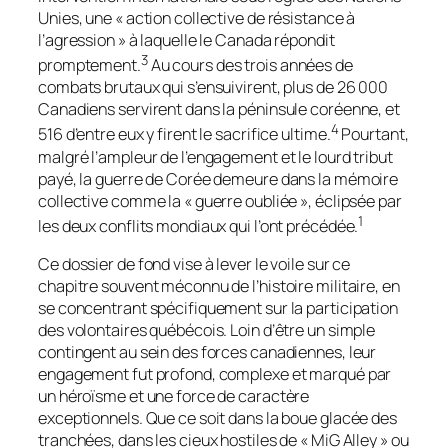
Unies, une « action collective de résistance à
l’agression » à laquelle le Canada répondit
3
promptement.
Au cours des trois années de
combats brutaux qui s’ensuivirent, plus de 26 000
Canadiens servirent dans la péninsule coréenne, et
4
516 d’entre eux y firent le sacrifice ultime.
Pourtant,
malgré l’ampleur de l’engagement et le lourd tribut
payé, la guerre de Corée demeure dans la mémoire
collective comme la « guerre oubliée », éclipsée par
1
les deux conflits mondiaux qui l’ont précédée.
Ce dossier de fond vise à lever le voile sur ce
chapitre souvent méconnu de l’histoire militaire, en
se concentrant spécifiquement sur la participation
des volontaires québécois. Loin d’être un simple
contingent au sein des forces canadiennes, leur
engagement fut profond, complexe et marqué par
un héroïsme et une force de caractère
exceptionnels. Que ce soit dans la boue glacée des
tranchées, dans les cieux hostiles de « MiG Alley » ou