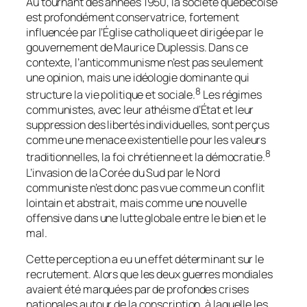
Au tournant des années 1950, la société québécoise
est profondément conservatrice, fortement
influencée par l’Église catholique et dirigée par le
gouvernement de Maurice Duplessis. Dans ce
contexte, l’anticommunisme n’est pas seulement
une opinion, mais une idéologie dominante qui
8
structure la vie politique et sociale.
Les régimes
communistes, avec leur athéisme d’État et leur
suppression des libertés individuelles, sont perçus
comme une menace existentielle pour les valeurs
8
traditionnelles, la foi chrétienne et la démocratie.
L’invasion de la Corée du Sud par le Nord
communiste n’est donc pas vue comme un conflit
lointain et abstrait, mais comme une nouvelle
offensive dans une lutte globale entre le bien et le
mal.
Cette perception a eu un effet déterminant sur le
recrutement. Alors que les deux guerres mondiales
avaient été marquées par de profondes crises
nationales autour de la conscription, à laquelle les