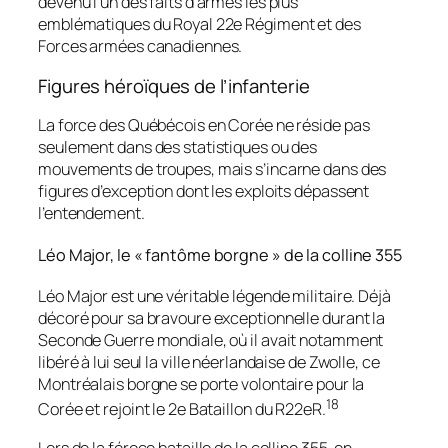
devenu l’un des faits d’armes les plus
emblématiques du Royal 22e Régiment et des
Forces armées canadiennes.
Figures héroïques de l’infanterie
La force des Québécois en Corée ne réside pas
seulement dans des statistiques ou des
mouvements de troupes, mais s’incarne dans des
figures d’exception dont les exploits dépassent
l’entendement.
Léo Major, le « fantôme borgne » de la colline 355
Léo Major est une véritable légende militaire. Déjà
décoré pour sa bravoure exceptionnelle durant la
Seconde Guerre mondiale, où il avait notamment
libéré à lui seul la ville néerlandaise de Zwolle, ce
Montréalais borgne se porte volontaire pour la
18
Corée et rejoint le 2e Bataillon du R22eR.