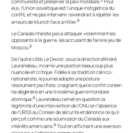
8
communiste et préserver la paix mondiale.
Pour
eux, l’Union soviétique est l’unique instigatrice du
conflit, et ne pas intervenir reviendrait à répéter les
8
erreurs de Munich face à Hitler.
Le Canada
n’hésite pas à attaquer violemment les
opposants à la guerre, les accusant de faire le jeu de
8
Moscou.
De l’autre côté,
Le Devoir
, sous la direction d’André
Laurendeau, incarne une position beaucoup plus
nuancée et critique. Fidèle à sa tradition clérico-
nationaliste, le journal adopte une posture
résolument pacifiste, craignant que le conflit coréen
ne dégénère en une troisième guerre mondiale
8
atomique.
Laurendeau remet en question la
légitimité d’une intervention de l’ONU en l’absence
de l’URSS au Conseil de sécurité et dénonce ce qu’il
perçoit comme une soumission du Canada aux
8
intérêts américains.
Tout en affichant une aversion
claire pour l’idéologie communiste,