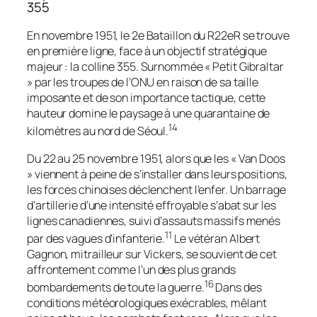
355
En novembre 1951, le 2e Bataillon du R22eR se trouve
en première ligne, face à un objectif stratégique
majeur : la colline 355. Surnommée « Petit Gibraltar
» par les troupes de l’ONU en raison de sa taille
imposante et de son importance tactique, cette
hauteur domine le paysage à une quarantaine de
14
kilomètres au nord de Séoul.
Du 22 au 25 novembre 1951, alors que les « Van Doos
» viennent à peine de s’installer dans leurs positions,
les forces chinoises déclenchent l’enfer. Un barrage
d’artillerie d’une intensité effroyable s’abat sur les
lignes canadiennes, suivi d’assauts massifs menés
11
par des vagues d’infanterie.
Le vétéran Albert
Gagnon, mitrailleur sur Vickers, se souvient de cet
affrontement comme l’un des plus grands
16
bombardements de toute la guerre.
Dans des
conditions météorologiques exécrables, mêlant