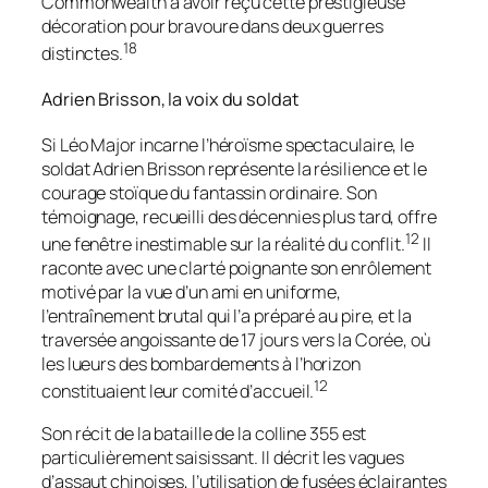
Commonwealth à avoir reçu cette prestigieuse
décoration pour bravoure dans deux guerres
18
distinctes.
Adrien Brisson, la voix du soldat
Si Léo Major incarne l’héroïsme spectaculaire, le
soldat Adrien Brisson représente la résilience et le
courage stoïque du fantassin ordinaire. Son
témoignage, recueilli des décennies plus tard, offre
12
une fenêtre inestimable sur la réalité du conflit.
Il
raconte avec une clarté poignante son enrôlement
motivé par la vue d’un ami en uniforme,
l’entraînement brutal qui l’a préparé au pire, et la
traversée angoissante de 17 jours vers la Corée, où
les lueurs des bombardements à l’horizon
12
constituaient leur comité d’accueil.
Son récit de la bataille de la colline 355 est
particulièrement saisissant. Il décrit les vagues
d’assaut chinoises, l’utilisation de fusées éclairantes