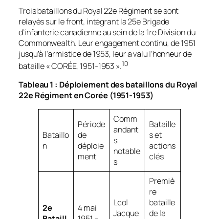
Trois bataillons du Royal 22e Régiment se sont
relayés sur le front, intégrant la 25e Brigade
d’infanterie canadienne au sein de la 1re Division du
Commonwealth. Leur engagement continu, de 1951
jusqu’à l’armistice de 1953, leur a valu l’honneur de
10
bataille « CORÉE, 1951-1953 ».
Tableau 1 : Déploiement des bataillons du Royal
22e Régiment en Corée (1951-1953)
Comm
Période
Bataille
andant
Bataillo
de
s et
s
n
déploie
actions
notable
ment
clés
s
Premiè
re
Lcol
bataille
2e
4 mai
Jacque
de la
Bataill
1951 –