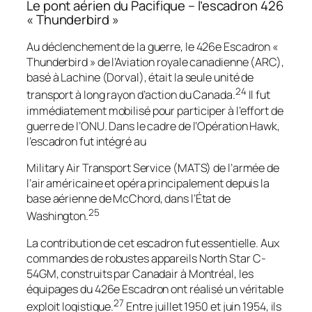
Le pont aérien du Pacifique – l’escadron 426
« Thunderbird »
Au déclenchement de la guerre, le 426e Escadron «
Thunderbird » de l’Aviation royale canadienne (ARC),
basé à Lachine (Dorval), était la seule unité de
24
transport à long rayon d’action du Canada.
Il fut
immédiatement mobilisé pour participer à l’effort de
guerre de l’ONU. Dans le cadre de l’Opération Hawk,
l’escadron fut intégré au
Military Air Transport Service
(MATS) de l’armée de
l’air américaine et opéra principalement depuis la
base aérienne de McChord, dans l’État de
25
Washington.
La contribution de cet escadron fut essentielle. Aux
commandes de robustes appareils North Star C-
54GM, construits par Canadair à Montréal, les
équipages du 426e Escadron ont réalisé un véritable
27
exploit logistique.
Entre juillet 1950 et juin 1954, ils