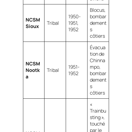
Blocus,
1950-
bombar
NCSM
Tribal
1951,
dement
Sioux
1952
s
côtiers
Évacua
tion de
Chinna
NCSM
1951-
mpo,
Nootk
Tribal
1952
bombar
a
dement
s
côtiers
«
Trainbu
sting »,
touché
par le