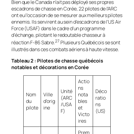
Bien que le Canada n’ait pas déployé ses propres
escadrons de chasse en Corée, 22 pilotes de l’ARC
ont eu l’occasion de se mesurer aux meilleurs pilotes
ennemis. Ils servirent au sein d’escadrons de l’US Air
Force (USAF) dans le cadre d’un programme
d’échange, pilotant le redoutable chasseur à
27
réaction F-86 Sabre.
Plusieurs Québécois se sont
illustrés dans ces combats aériens à haute vitesse.
Tableau 2 : Pilotes de chasse québécois
notables et décorations en Corée
Actio
ns
Unité
Déco
Nom
Ville
nota
(ARC
ratio
du
d’orig
bles
/USA
ns
pilote
ine
et
F)
(US)
Victo
ires
Prem