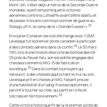
Mont-Joli, il était déjà un héros de la Seconde Guerre
mondiale, ayant remporté quatre victoires
aériennes contre la Luftwaffe avant d’être abattu et
de passer trois ans comme prisonnier de guerre au
33
Stalag Luft III, le camp de la « Grande Évasion ».
Envoyé en Corée en service d’échange avec l’USAF,
Levesque fut le premier pilote canadien à participer
33
à des combats aériens dans ce conflit.
Le 30 mars
1951, lors d’une mission d’escorte de bombardiers B-
29 près du fleuve Yalu, son escadrille engagea des
chasseurs ennemis MiG-15 de fabrication
33
soviétique.
Dans le combat tournoyant qui
s’ensuivit, à des vitesses approchant le mur du son,
Levesque prit en chasse un MiG. Faisant preuve
d’une habileté et d’un sang-froid exceptionnels, il
parvint à toucher sa cible, qui partit en vrille et
33
s’écrasa en territoire ennemi.
Cette victoire historique fit de lui le premier pilote de