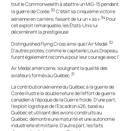
tout le Commonwealth à abattre un MiG-15 pendant
30
la guerre de Corée.
C’était sa cinquième victoire
34
aérienne en carrière, faisant de lui un « as ».
Pour
cet exploit remarquable, les États-Unis lui
décernèrent la prestigieuse
32
Distinguished Flying Cross
ainsi que l’
Air Medal
.
D’autres pilotes, comme le capitaine Louis Drapeau,
furent également reconnus pour leur courage avec l’
Air Medal
américaine, soulignant la qualité des
31
aviateurs formés au Québec.
La contribution aérienne du Québec à la guerre de
Corée illustre la double nature de l’effort de guerre
canadien à l’époque de la Guerre froide. D’une part,
l’exploit logistique de l’Escadron 426, basé au
Québec et utilisant des avions construits au
Québec, démontre une maturité et une autonomie
industrielle et militaire. D’autre part, les faits