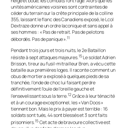
neige et boue, les combats font rage. Alors que les
unités américaines voisines sont contraintes de
céder du terrain sur la crête principale de la colline
355, laissant le flanc des Canadiens exposé, le Lcol
Dextraze donne un ordre laconique et sans appel à
ses hommes : « Pas de retrait. Pas de pelotons
11
débordés. Pas de panique ».
Pendant trois jours et trois nuits, le 2e Bataillon
15
résiste à sept attaques majeures.
Le soldat Adrien
Brisson, tireur au fusil-mitrailleur Bren, a vécu cette
bataille aux premières loges. Il raconte comment un
obus de mortier a explosé à quelques pieds de sa
tranchée, l’onde de choc lui faisant perdre
définitivement l’ouïe de l’oreille gauche et
12
l’ensevelissant sous la terre.
Grâce à leur ténacité
et à un courage exceptionnel, les « Van Doos »
tiennent bon. Mais le prix à payer est terrible : 16
soldats sont tués, 44 sont blessés et 3 sont faits
15
prisonniers.
Cet acte de bravoure collective est