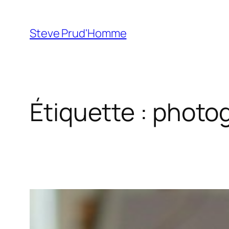
Aller
au
Steve Prud'Homme
contenu
Étiquette :
photog