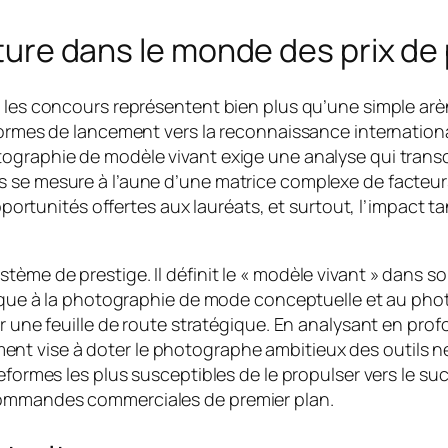
tature dans le monde des prix d
, les concours représentent bien plus qu’une simple arèn
eformes de lancement vers la reconnaissance internation
tographie de modèle vivant exige une analyse qui trans
se mesure à l’aune d’une matrice complexe de facteurs : l
opportunités offertes aux lauréats, et surtout, l’impact ta
ème de prestige. Il définit le « modèle vivant » dans so
tique à la photographie de mode conceptuelle et au photo
r une feuille de route stratégique. En analysant en profo
 vise à doter le photographe ambitieux des outils néc
eformes les plus susceptibles de le propulser vers le suc
commandes commerciales de premier plan.