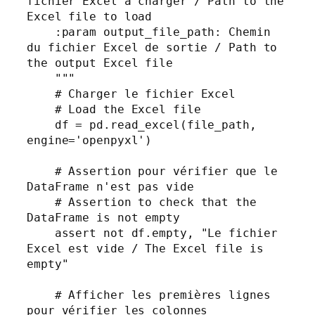
fichier Excel à charger / Path to the 
Excel file to load

    :param output_file_path: Chemin 
du fichier Excel de sortie / Path to 
the output Excel file

    """

    # Charger le fichier Excel

    # Load the Excel file

    df = pd.read_excel(file_path, 
engine='openpyxl')

    # Assertion pour vérifier que le 
DataFrame n'est pas vide

    # Assertion to check that the 
DataFrame is not empty

    assert not df.empty, "Le fichier 
Excel est vide / The Excel file is 
empty"

    # Afficher les premières lignes 
pour vérifier les colonnes
