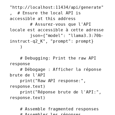
"http://localhost:11434/api/generate"
,  # Ensure the local API is 
accessible at this address

        # Assurez-vous que l'API 
locale est accessible à cette adresse

        json={"model": "llama3.3:70b-
instruct-q2_K", "prompt": prompt}

    )

    # Debugging: Print the raw API 
response

    # Débogage : Afficher la réponse 
brute de l'API

    print("Raw API response:", 
response.text)

    print("Réponse brute de l'API:", 
response.text)

    # Assemble fragmented responses

    # Assembler les réponses 