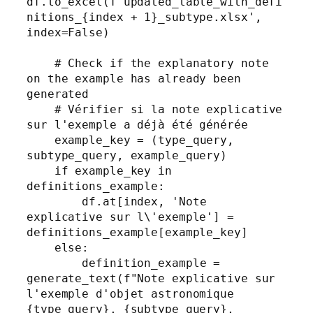
df.to_excel(f'updated_table_with_defi
nitions_{index + 1}_subtype.xlsx', 
index=False)

    # Check if the explanatory note 
on the example has already been 
generated

    # Vérifier si la note explicative 
sur l'exemple a déjà été générée

    example_key = (type_query, 
subtype_query, example_query)

    if example_key in 
definitions_example:

        df.at[index, 'Note 
explicative sur l\'exemple'] = 
definitions_example[example_key]

    else:

        definition_example = 
generate_text(f"Note explicative sur 
l'exemple d'objet astronomique 
{type_query}, {subtype_query}, 