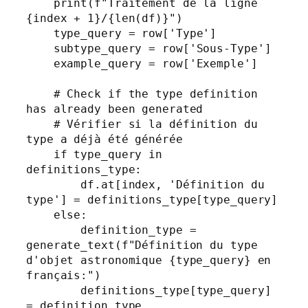
    print(f"Traitement de la ligne 
{index + 1}/{len(df)}")

    type_query = row['Type']

    subtype_query = row['Sous-Type']

    example_query = row['Exemple']

    # Check if the type definition 
has already been generated

    # Vérifier si la définition du 
type a déjà été générée

    if type_query in 
definitions_type:

        df.at[index, 'Définition du 
type'] = definitions_type[type_query]

    else:

        definition_type = 
generate_text(f"Définition du type 
d'objet astronomique {type_query} en 
français:")

        definitions_type[type_query] 
= definition_type
