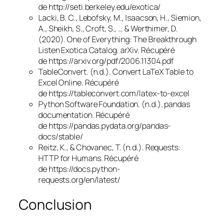
de http://seti.berkeley.edu/exotica/
Lacki, B. C., Lebofsky, M., Isaacson, H., Siemion,
A., Sheikh, S., Croft, S., … & Werthimer, D.
(2020).
One of Everything: The Breakthrough
Listen Exotica Catalog
. arXiv. Récupéré
de https://arxiv.org/pdf/2006.11304.pdf
TableConvert. (n.d.).
Convert LaTeX Table to
Excel Online
. Récupéré
de https://tableconvert.com/latex-to-excel
Python Software Foundation. (n.d.).
pandas
documentation
. Récupéré
de https://pandas.pydata.org/pandas-
docs/stable/
Reitz, K., & Chovanec, T. (n.d.).
Requests:
HTTP for Humans
. Récupéré
de https://docs.python-
requests.org/en/latest/
Conclusion