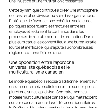
une injustice et une frustration croissantes.
Cette dynamique contribue à créer une atmosphère
de tension et de division au sein des organisations.
Plutôt que de favoriser une cohésion sociale, ces
politiques accentuent les fractures entre les
employés et réduisent la confiance dans les
processus de recrutement et de promotion. Dans
plusieurs cas, elles donnent lieu à une bureaucratie
lourde et inefficace, qui s’ajoute aux nombreuses
réglementations déjà en place.
Une opposition entre l’approche
universaliste québécoise et le
multiculturalisme canadien
Le modèle québécois repose traditionnellement sur
une approche universaliste : on mise sur ce qui unit
plutôt que sur ce qui divise. Contrairement au
modèle multiculturaliste canadien, qui met l’accent
sur la reconnaissance des différences identitaires,
le Québec a historiquement privilégié l’intégration et