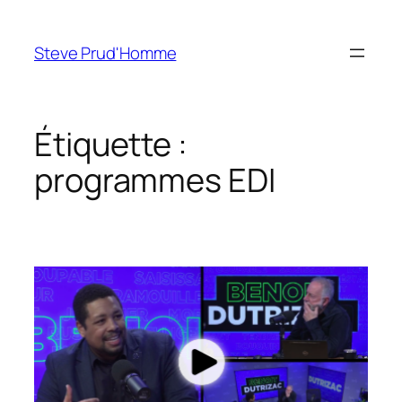
Aller
au
Steve Prud'Homme
contenu
Étiquette :
programmes EDI