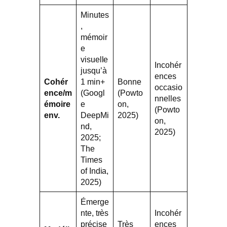
Minutes
,
mémoir
e
visuelle
Incohér
jusqu’à
ences
Cohér
1 min+
Bonne
occasio
ence/m
(Googl
(Powto
nnelles
émoire
e
on,
(Powto
env.
DeepMi
2025)
on,
nd,
2025)
2025;
The
Times
of India,
2025)
Émerge
nte, très
Incohér
précise
Très
ences