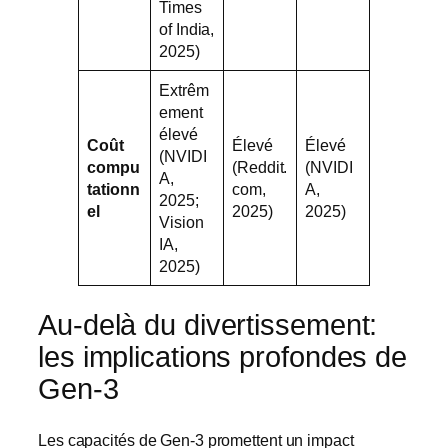
Times
of India,
2025)
Extrêm
ement
élevé
Coût
Élevé
Élevé
(NVIDI
compu
(Reddit.
(NVIDI
A,
tationn
com,
A,
2025;
el
2025)
2025)
Vision
IA,
2025)
Au-delà du divertissement:
les implications profondes de
Gen-3
Les capacités de Gen-3 promettent un impact