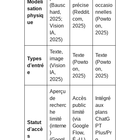
Modéli
(Bausc
précise
occasio
sation
hard,
(Reddit.
nnelles
physiq
2025;
com,
(Powto
ue
Vision
2025)
on,
IA,
2025)
2025)
Texte,
Texte
Texte
Types
image
(Powto
(Powto
d’entré
(Vision
on,
on,
e
IA,
2025)
2025)
2025)
Aperçu
de
Accès
Intégré
recherc
public
aux
he
limité
plans
limité
(via
ChatG
Statut
(interne
Google
PT
d’accè
)
Flow,
Plus/Pr
s
(Googl
É.-U.)
o