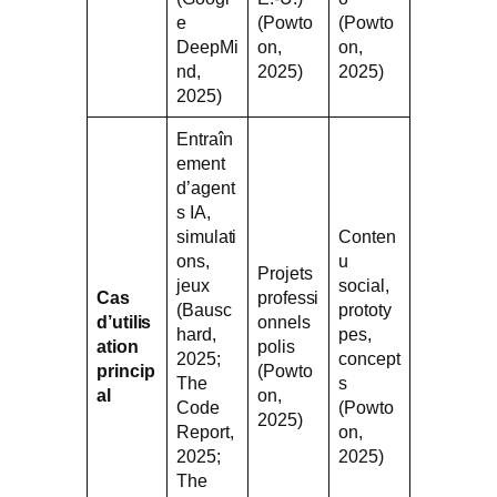
e
(Powto
(Powto
DeepMi
on,
on,
nd,
2025)
2025)
2025)
Entraîn
ement
d’agent
s IA,
simulati
Conten
ons,
u
Projets
jeux
social,
Cas
professi
(Bausc
prototy
d’utilis
onnels
hard,
pes,
ation
polis
2025;
concept
princip
(Powto
The
s
al
on,
Code
(Powto
2025)
Report,
on,
2025;
2025)
The