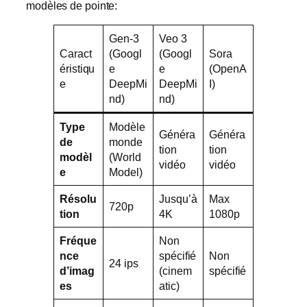
modèles de pointe:
Gen-3
Veo 3
Caract
(Googl
(Googl
Sora
éristiqu
e
e
(OpenA
e
DeepMi
DeepMi
I)
nd)
nd)
Type
Modèle
Généra
Généra
de
monde
tion
tion
modèl
(World
vidéo
vidéo
e
Model)
Résolu
Jusqu’à
Max
720p
tion
4K
1080p
Fréque
Non
nce
spécifié
Non
24 ips
d’imag
(cinem
spécifié
es
atic)