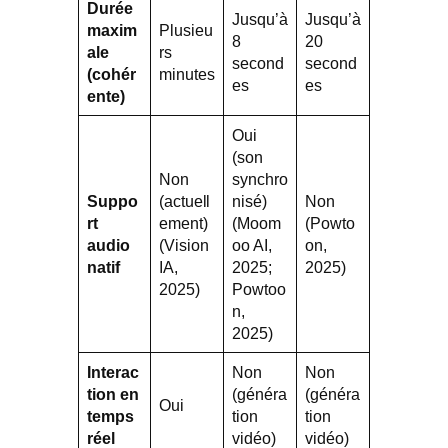
Durée
Jusqu’à
Jusqu’à
maxim
Plusieu
8
20
ale
rs
second
second
(cohér
minutes
es
es
ente)
Oui
(son
Non
synchro
Suppo
(actuell
nisé)
Non
rt
ement)
(Moom
(Powto
audio
(Vision
oo AI,
on,
natif
IA,
2025;
2025)
2025)
Powtoo
n,
2025)
Interac
Non
Non
tion en
(généra
(généra
Oui
temps
tion
tion
réel
vidéo)
vidéo)