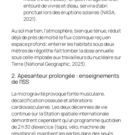
entouré de vivres et d’eau, servira d’abri
ponctuel lors des éruptions solaires (NASA,
2021).
Au sol martien, l’atmosphère, bien que ténue, réduit
déjà de près de moitié le flux cosmique reçu en
espace profond ; enterrer les habitats sous deux
mètres de régolithe fait tomber la dose annuelle
sous celle imposée aux travailleurs du nucléaire sur
Terre (National Geographic, 2023).
2. Apesanteur prolongée : enseignements
de l’ISS
La microgravité provoque fonte musculaire,
décalcification osseuse et altérations
cardiovasculaires. Les deux décennies de vie
continue sur la Station spatiale internationale
démontrent cependant qu’un programme quotidien
de 2 h 30 d’exercice (tapis, vélo, machine de
résistance) maintient les pertes dans des seuils