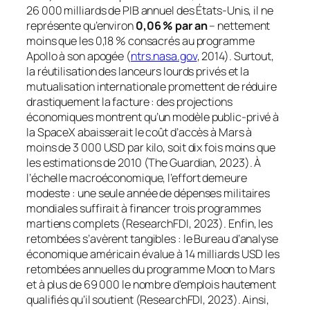
26 000 milliards de PIB annuel des États-Unis, il ne
représente qu’environ
0,06 % par an
– nettement
moins que les 0,18 % consacrés au programme
Apollo à son apogée (
ntrs.nasa.gov
, 2014). Surtout,
la réutilisation des lanceurs lourds privés et la
mutualisation internationale promettent de réduire
drastiquement la facture : des projections
économiques montrent qu’un modèle public-privé à
la SpaceX abaisserait le coût d’accès à Mars à
moins de 3 000 USD par kilo, soit dix fois moins que
les estimations de 2010 (The Guardian, 2023). À
l’échelle macroéconomique, l’effort demeure
modeste : une seule année de dépenses militaires
mondiales suffirait à financer trois programmes
martiens complets (ResearchFDI, 2023). Enfin, les
retombées s’avèrent tangibles : le Bureau d’analyse
économique américain évalue à 14 milliards USD les
retombées annuelles du programme
Moon to Mars
et à plus de 69 000 le nombre d’emplois hautement
qualifiés qu’il soutient (ResearchFDI, 2023). Ainsi,