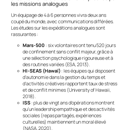
les missions analogues
Un équipage de 4 à 6 personnes vivra deux ans
coupé du monde, avec communications différées.
Les études sur les expéditions analogues sont
rassurantes :
Mars-500
: six volontaires ont tenu 520 jours
de confinement sans conflit majeur, grâce à
une sélection psychologique rigoureuse et à
des routines variées (ESA, 2013).
HI-SEAS (Hawaï)
: les équipes qui disposent
d’autonomie dans la gestion du temps et
d’activités créatives rapportent taux de stress
et de conflit minimes (University of Hawaii,
2018).
ISS
: plus de vingt ans d’opérations montrent
qu’un leadership empathique et des activités
sociales (repas partagés, expériences
culturelles) maintiennent un moral élevé
(NASA, 2020).