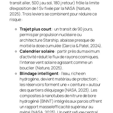
transit aller, 500 j au sol, 180 j retour) frôle la limite
d’exposition de 1 Sv fixée par la NASA (Nature,
2025). Trois leviers se combinent pour réduire ce
risque :
Trajet plus court
: un transit de 90 jours,
permis par propulsion nucléaire ou
architecture
Starship
, abaisse presque de
moitié la dose cumulée (Garcia & Patel, 2024).
Calendrier solaire
: partir près du maximum
d’activité réduit le flux de rayons cosmiques,
l’intense vent solaire agissant comme un
bouclier (Nature, 2025).
Blindage intelligent
: l’eau, riche en
hydrogène, devient matériau de protection ;
les réservoirs forment une « ceinture » autour
des quartiers d’équipage (NASA, 2023). Les
composites à nanotubes de nitrure de bore
hydrogéné (BNNT) intégrés aux parois offrent
un rapport masse/efficacité supérieur au
métal (NASA, 2023). Un petit refuge central,