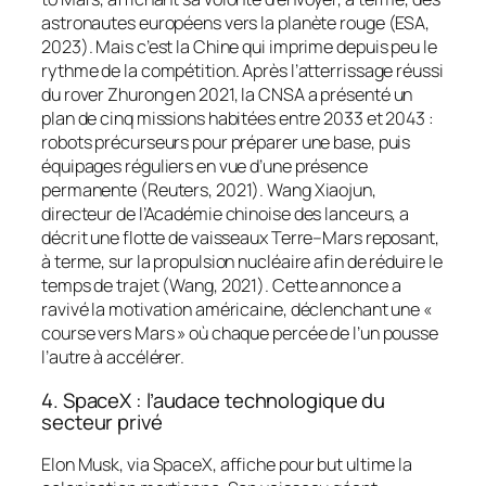
astronautes européens vers la planète rouge (ESA,
2023). Mais c’est la Chine qui imprime depuis peu le
rythme de la compétition. Après l’atterrissage réussi
du rover
Zhurong
en 2021, la CNSA a présenté un
plan de cinq missions habitées entre 2033 et 2043 :
robots précurseurs pour préparer une base, puis
équipages réguliers en vue d’une présence
permanente (Reuters, 2021). Wang Xiaojun,
directeur de l’Académie chinoise des lanceurs, a
décrit une flotte de vaisseaux Terre–Mars reposant,
à terme, sur la propulsion nucléaire afin de réduire le
temps de trajet (Wang, 2021). Cette annonce a
ravivé la motivation américaine, déclenchant une «
course vers Mars » où chaque percée de l’un pousse
l’autre à accélérer.
4. SpaceX : l’audace technologique du
secteur privé
Elon Musk, via SpaceX, affiche pour but ultime la