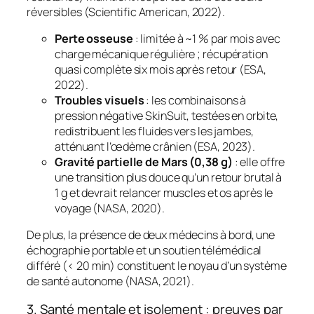
réversibles (Scientific American, 2022).
Perte osseuse
: limitée à ~1 % par mois avec
charge mécanique régulière ; récupération
quasi complète six mois après retour (ESA,
2022).
Troubles visuels
: les combinaisons à
pression négative SkinSuit, testées en orbite,
redistribuent les fluides vers les jambes,
atténuant l’œdème crânien (ESA, 2023).
Gravité partielle de Mars (0,38 g)
: elle offre
une transition plus douce qu’un retour brutal à
1 g et devrait relancer muscles et os après le
voyage (NASA, 2020).
De plus, la présence de deux médecins à bord, une
échographie portable et un soutien télémédical
différé (< 20 min) constituent le noyau d’un système
de santé autonome (NASA, 2021).
3. Santé mentale et isolement : preuves par