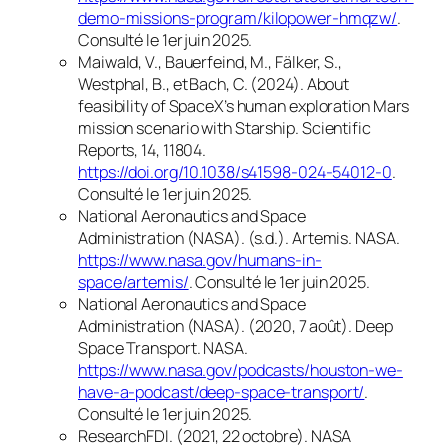
demo-missions-program/kilopower-hmqzw/
.
Consulté le 1er juin 2025.
Maiwald, V., Bauerfeind, M., Fälker, S.,
Westphal, B., et Bach, C. (2024).
About
feasibility of SpaceX’s human exploration Mars
mission scenario with Starship
.
Scientific
Reports
, 14, 11804.
https://doi.org/10.1038/s41598-024-54012-0
.
Consulté le 1er juin 2025.
National Aeronautics and Space
Administration (NASA). (s.d.).
Artemis
.
NASA
.
https://www.nasa.gov/humans-in-
space/artemis/
. Consulté le 1er juin 2025.
National Aeronautics and Space
Administration (NASA). (2020, 7 août).
Deep
Space Transport
.
NASA
.
https://www.nasa.gov/podcasts/houston-we-
have-a-podcast/deep-space-transport/
.
Consulté le 1er juin 2025.
ResearchFDI. (2021, 22 octobre).
NASA