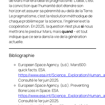
de Mars mariera idéal et pragmatisme. L’idéal, c’est
la conviction que l’humanité doit étendre son
horizon et assurer sa pérennité au-delà de la Terre.
Le pragmatisme, c’est la résolution méthodique de
chaque problème par la science, l’ingénierie et la
coopération. En 2025, la question n’est plus
si
nous
mettrons le pied sur Mars, mais
quand
– et tout
indique que ce sera dans la vie de la génération
actuelle.
Bibliographie
European Space Agency. (s.d.).
Mars500:
quick facts
.
ESA
.
https://www.esa.int/Science_Exploration/Human
Consulté le 1er juin 2025.
European Space Agency. (s.d.).
Preventing
Bone Loss in Space
.
ESA
.
https://www.esa.int/Science_Exploration/Human
Consulté le 1er juin 2025.