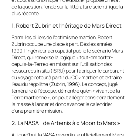
et coût astronomique ? Ce dossier propose un état
de la question, fondé sur la littérature scientifique la
plus récente.
1. Robert Zubrin et l’héritage de Mars Direct
Parmi les piliers de l’optimisme martien, Robert
Zubrin occupe une place à part. Dès les années
1990, l’ingénieur aérospatial publie le scénario
Mars
Direct
, qui renverse la logique « tout-emporter-
depuis-la-Terre » en misant sur l’utilisation des
ressources in situ (ISRU) pour fabriquer le carburant
du voyage retour à partir du CO₂ martien et extraire
l’eau du régolithe (Zubrin, 1996). Le concept, jugé
téméraire à l’époque, démontre qu’en « vivant de la
Terre martienne », on peut alléger considérablement
la masse à lancer et donc avancer le calendrier
d’une première mission.
2. La NASA : de Artemis à « Moon to Mars »
Aujourd’hui, la NASA revendique officiellement Mars