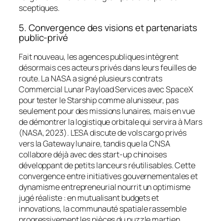
sceptiques.
5. Convergence des visions et partenariats
public-privé
Fait nouveau, les agences publiques intègrent
désormais ces acteurs privés dans leurs feuilles de
route. La NASA a signé plusieurs contrats
Commercial Lunar Payload Services
avec SpaceX
pour tester le
Starship
comme alunisseur, pas
seulement pour des missions lunaires, mais en vue
de démontrer la logistique orbitale qui servira à Mars
(NASA, 2023). L’ESA discute de vols cargo privés
vers la Gateway lunaire, tandis que la CNSA
collabore déjà avec des start-up chinoises
développant de petits lanceurs réutilisables. Cette
convergence entre initiatives gouvernementales et
dynamisme entrepreneurial nourrit un optimisme
jugé réaliste : en mutualisant budgets et
innovations, la communauté spatiale rassemble
progressivement les pièces du puzzle martien.