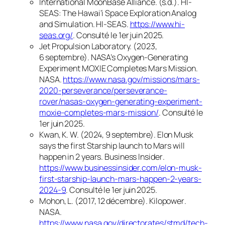
International MoonBase Alliance. (s.d.).
HI-
SEAS: The Hawai‘i Space Exploration Analog
and Simulation
.
HI-SEAS
.
https://www.hi-
seas.org/
. Consulté le 1er juin 2025.
Jet Propulsion Laboratory. (2023,
6 septembre).
NASA’s Oxygen-Generating
Experiment MOXIE Completes Mars Mission
.
NASA
.
https://www.nasa.gov/missions/mars-
2020-perseverance/perseverance-
rover/nasas-oxygen-generating-experiment-
moxie-completes-mars-mission/
. Consulté le
1er juin 2025.
Kwan, K. W. (2024, 9 septembre).
Elon Musk
says the first Starship launch to Mars will
happen in 2 years
.
Business Insider
.
https://www.businessinsider.com/elon-musk-
first-starship-launch-mars-happen-2-years-
2024-9
. Consulté le 1er juin 2025.
Mohon, L. (2017, 12 décembre).
Kilopower
.
NASA
.
https://www.nasa.gov/directorates/stmd/tech-