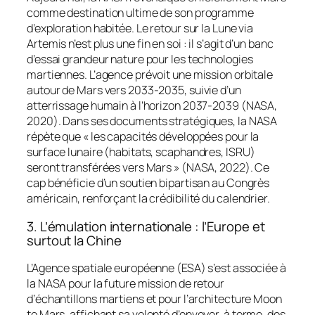
comme destination ultime de son programme
d’exploration habitée. Le retour sur la Lune via
Artemis
n’est plus une fin en soi : il s’agit d’un banc
d’essai grandeur nature pour les technologies
martiennes. L’agence prévoit une mission orbitale
autour de Mars vers 2033-2035, suivie d’un
atterrissage humain à l’horizon 2037-2039 (NASA,
2020). Dans ses documents stratégiques, la NASA
répète que « les capacités développées pour la
surface lunaire (habitats, scaphandres, ISRU)
seront transférées vers Mars » (NASA, 2022). Ce
cap bénéficie d’un soutien bipartisan au Congrès
américain, renforçant la crédibilité du calendrier.
3. L’émulation internationale : l’Europe et
surtout la Chine
L’Agence spatiale européenne (ESA) s’est associée à
la NASA pour la future mission de retour
d’échantillons martiens et pour l’architecture
Moon
to Mars
, affichant sa volonté d’envoyer, à terme, des