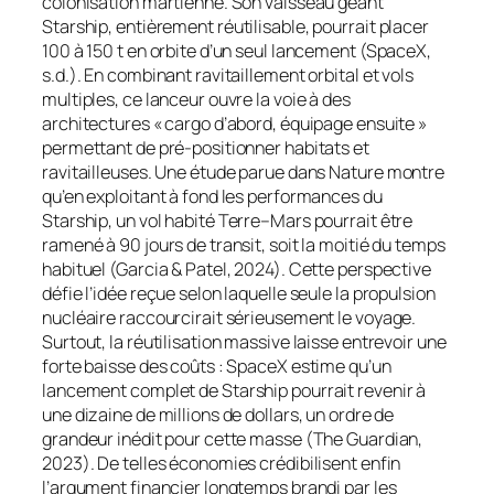
colonisation martienne. Son vaisseau géant
Starship
, entièrement réutilisable, pourrait placer
100 à 150 t en orbite d’un seul lancement (SpaceX,
s.d.). En combinant ravitaillement orbital et vols
multiples, ce lanceur ouvre la voie à des
architectures « cargo d’abord, équipage ensuite »
permettant de pré-positionner habitats et
ravitailleuses. Une étude parue dans
Nature
montre
qu’en exploitant à fond les performances du
Starship
, un vol habité Terre–Mars pourrait être
ramené à 90 jours de transit, soit la moitié du temps
habituel (Garcia & Patel, 2024). Cette perspective
défie l’idée reçue selon laquelle seule la propulsion
nucléaire raccourcirait sérieusement le voyage.
Surtout, la réutilisation massive laisse entrevoir une
forte baisse des coûts : SpaceX estime qu’un
lancement complet de
Starship
pourrait revenir à
une dizaine de millions de dollars, un ordre de
grandeur inédit pour cette masse (The Guardian,
2023). De telles économies crédibilisent enfin
l’argument financier longtemps brandi par les