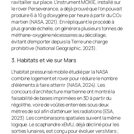
ravitailler sur place. L’instrument MOXIE, installé sur
le rover
Perseverance
, a déjà prouvé que l’on pouvait
produire 6 à 10 g d’oxygène par heure à partir du CO₂
martien (NASA, 2021). En répliquant le procédé à
plus grande échelle, on générera plusieurs tonnes de
méthane-oxygène nécessaires au décollage,
évitant d’emporter depuis la Terre une charge
prohibitive (National Geographic, 2023).
3. Habitats et vie sur Mars
L’habitat pressurisé mobile étudié par la NASA
combine logement et rover pour réduire le nombre
d’éléments à faire atterrir (NASA, 2024). Les
concours d’architecture martienne ont montré la
faisabilité de bases imprimées en 3D à partir du
régolithe, voire de voûtes enterrées sous deux
mètres de sol afin d’atténuer les radiations (ESA,
2023). Les combinaisons spatiales suivent la même
logique. Le scaphandre xEMU, déjà décliné pour les
sorties lunaires, est conçu pour évoluer vers Mars ;