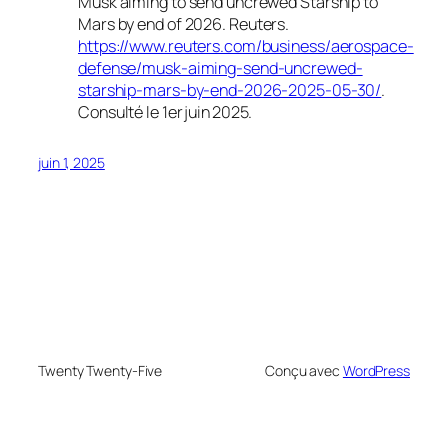
Musk aiming to send uncrewed Starship to
Mars by end of 2026
.
Reuters
.
https://www.reuters.com/business/aerospace-
defense/musk-aiming-send-uncrewed-
starship-mars-by-end-2026-2025-05-30/
.
Consulté le 1er juin 2025.
juin 1, 2025
Twenty Twenty-Five
Conçu avec
WordPress