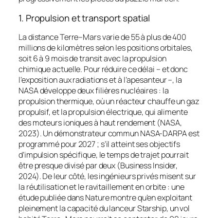
1. Propulsion et transport spatial
La distance Terre–Mars varie de 55 à plus de 400
millions de kilomètres selon les positions orbitales,
soit 6 à 9 mois de transit avec la propulsion
chimique actuelle. Pour réduire ce délai – et donc
l’exposition aux radiations et à l’apesanteur –, la
NASA développe deux filières nucléaires : la
propulsion thermique, où un réacteur chauffe un gaz
propulsif, et la propulsion électrique, qui alimente
des moteurs ioniques à haut rendement (NASA,
2023). Un démonstrateur commun NASA-DARPA est
programmé pour 2027 ; s’il atteint ses objectifs
d’impulsion spécifique, le temps de trajet pourrait
être presque divisé par deux (Business Insider,
2024). De leur côté, les ingénieurs privés misent sur
la réutilisation et le ravitaillement en orbite : une
étude publiée dans
Nature
montre qu’en exploitant
pleinement la capacité du lanceur
Starship
, un vol