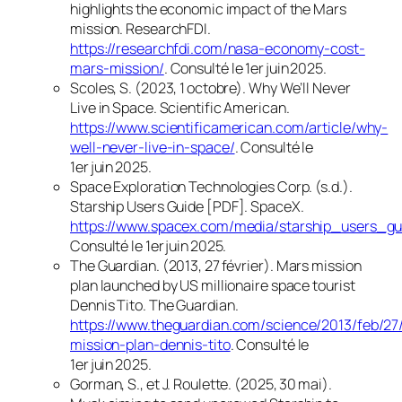
highlights the economic impact of the Mars
mission
.
ResearchFDI
.
https://researchfdi.com/nasa-economy-cost-
mars-mission/
. Consulté le 1er juin 2025.
Scoles, S. (2023, 1 octobre).
Why We’ll Never
Live in Space
.
Scientific American
.
https://www.scientificamerican.com/article/why-
well-never-live-in-space/
. Consulté le
1er juin 2025.
Space Exploration Technologies Corp. (s.d.).
Starship Users Guide
[PDF].
SpaceX
.
https://www.spacex.com/media/starship_users_gu
Consulté le 1er juin 2025.
The Guardian. (2013, 27 février).
Mars mission
plan launched by US millionaire space tourist
Dennis Tito
.
The Guardian
.
https://www.theguardian.com/science/2013/feb/27
mission-plan-dennis-tito
. Consulté le
1er juin 2025.
Gorman, S., et J. Roulette. (2025, 30 mai).