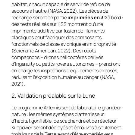
habitat, chacun capable de servir de refuge de
secours à l’autre (NASA, 2022). Les pièces de
rechange seront en partie
imprimées en 3D
à bord :
des tests réalisés sur l’ISS montrent qu’une
imprimante additive par fusion de filaments
plastiques peut fabriquer des composants
fonctionnels de classe avionique en microgravité
(Scientific American, 2022). Des robots
compagnons – drones hélicoptères dérivés
d’
Ingenuity
ou petits rovers autonomes – prendront
en charge les inspections d’équipements exposés,
réduisant l’exposition humaine au danger (NASA,
2021).
2. Validation préalable sur la Lune
Le programme
Artemis
sert de laboratoire grandeur
nature : les mêmes systèmes d’atterrisseur,
d’habitat gonflable, de scaphandre et de réacteur
Kilopower seront déployés et éprouvés à seulement
trois jours de la Terre avant d’être expédiés vers