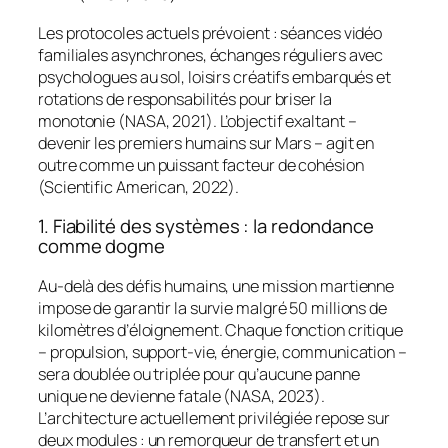
Les protocoles actuels prévoient : séances vidéo
familiales asynchrones, échanges réguliers avec
psychologues au sol, loisirs créatifs embarqués et
rotations de responsabilités pour briser la
monotonie (NASA, 2021). L’objectif exaltant –
devenir les premiers humains sur Mars – agit en
outre comme un puissant facteur de cohésion
(Scientific American, 2022).
1. Fiabilité des systèmes : la redondance
comme dogme
Au-delà des défis humains, une mission martienne
impose de garantir la survie malgré 50 millions de
kilomètres d’éloignement. Chaque fonction critique
– propulsion, support-vie, énergie, communication –
sera doublée ou triplée pour qu’aucune panne
unique ne devienne fatale (NASA, 2023).
L’architecture actuellement privilégiée repose sur
deux modules : un remorqueur de transfert et un