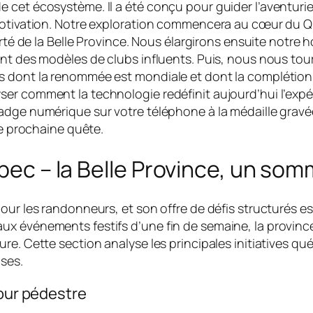
cet écosystème. Il a été conçu pour guider l’aventurier
e motivation. Notre exploration commencera au cœur du
rté de la Belle Province. Nous élargirons ensuite notre ho
nt des modèles de clubs influents. Puis, nous nous tour
s dont la renommée est mondiale et dont la complétion
er comment la technologie redéfinit aujourd’hui l’exp
adge numérique sur votre téléphone à la médaille gravée
re prochaine quête.
bec – la Belle Province, un somm
r les randonneurs, et son offre de défis structurés est à
ux événements festifs d’une fin de semaine, la provinc
re. Cette section analyse les principales initiatives qu
ses.
tour pédestre