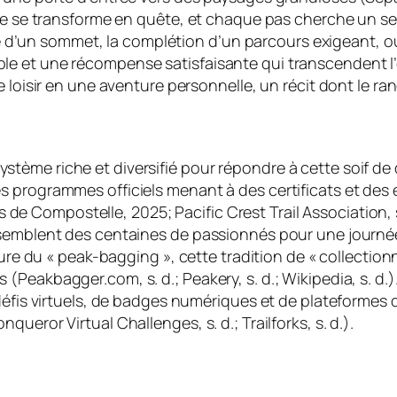
de se transforme en quête, et chaque pas cherche un sen
inte d’un sommet, la complétion d’un parcours exigeant, 
 et une récompense satisfaisante qui transcendent l’ef
 loisir en une aventure personnelle, un récit dont le ra
ème riche et diversifié pour répondre à cette soif de d
s programmes officiels menant à des certificats et des
 Compostelle, 2025; Pacific Crest Trail Association, 
ssemblent des centaines de passionnés pour une journée
ure du « peak-bagging », cette tradition de « collectionn
Peakbagger.com, s. d.; Peakery, s. d.; Wikipedia, s. d.)
défis virtuels, de badges numériques et de plateformes 
ueror Virtual Challenges, s. d.; Trailforks, s. d.).