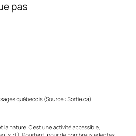
que pas
ysages québécois (Source : Sortie.ca)
la nature. C’est une activité accessible,
q, s. d.). Pourtant, pour de nombreux adeptes,