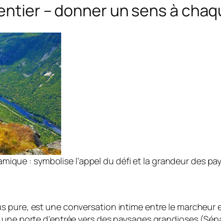
sentier – donner un sens à cha
mique : symbolise l’appel du défi et la grandeur des pa
pure, est une conversation intime entre le marcheur et 
 une porte d’entrée vers des paysages grandioses (Sépa