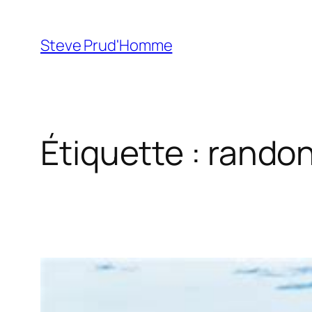
Aller
au
Steve Prud'Homme
contenu
Étiquette :
rando