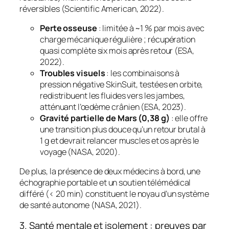
réversibles (Scientific American, 2022).
Perte osseuse
: limitée à ~1 % par mois avec
charge mécanique régulière ; récupération
quasi complète six mois après retour (ESA,
2022).
Troubles visuels
: les combinaisons à
pression négative SkinSuit, testées en orbite,
redistribuent les fluides vers les jambes,
atténuant l’œdème crânien (ESA, 2023).
Gravité partielle de Mars (0,38 g)
: elle offre
une transition plus douce qu’un retour brutal à
1 g et devrait relancer muscles et os après le
voyage (NASA, 2020).
De plus, la présence de deux médecins à bord, une
échographie portable et un soutien télémédical
différé (< 20 min) constituent le noyau d’un système
de santé autonome (NASA, 2021).
3. Santé mentale et isolement : preuves par