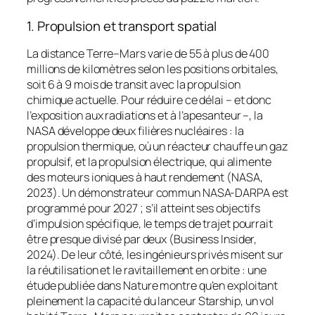
1. Propulsion et transport spatial
La distance Terre–Mars varie de 55 à plus de 400
millions de kilomètres selon les positions orbitales,
soit 6 à 9 mois de transit avec la propulsion
chimique actuelle. Pour réduire ce délai – et donc
l’exposition aux radiations et à l’apesanteur –, la
NASA développe deux filières nucléaires : la
propulsion thermique, où un réacteur chauffe un gaz
propulsif, et la propulsion électrique, qui alimente
des moteurs ioniques à haut rendement (NASA,
2023). Un démonstrateur commun NASA-DARPA est
programmé pour 2027 ; s’il atteint ses objectifs
d’impulsion spécifique, le temps de trajet pourrait
être presque divisé par deux (Business Insider,
2024). De leur côté, les ingénieurs privés misent sur
la réutilisation et le ravitaillement en orbite : une
étude publiée dans
Nature
montre qu’en exploitant
pleinement la capacité du lanceur
Starship
, un vol