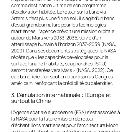
comme destination ultime de son programme
d’exploration habitée. Le retour sur la Lune via
Artemis
n’est plus une fin en soi : il s’agit d’un banc
d’essai grandeur nature pour les technologies
martiennes. L’agence prévoit une mission orbitale
autour de Mars vers 2033-2035, suivie d’un
atterrissage humain à l’horizon 2037-2039 (NASA,
2020). Dans ses documents stratégiques, la NASA
répète que « les capacités développées pour la
surface lunaire (habitats, scaphandres, ISRU)
seront transférées vers Mars » (NASA, 2022). Ce
cap bénéficie d’un soutien bipartisan au Congrès
américain, renforçant la crédibilité du calendrier.
3. L’émulation internationale : l’Europe et
surtout la Chine
L’Agence spatiale européenne (ESA) s’est associée à
la NASA pour la future mission de retour
d’échantillons martiens et pour l’architecture
Moon
to Mars
, affichant sa volonté d’envoyer, à terme, des