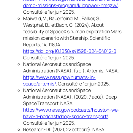
demo-missions-program/kilopower-hmqzw/
.
Consulté le 1er juin 2025.
Maiwald, V., Bauerfeind, M., Fälker, S.,
Westphal, B., et Bach, C. (2024).
About
feasibility of SpaceX’s human exploration Mars
mission scenario with Starship
.
Scientific
Reports
, 14, 11804.
https://doi.org/10.1038/s41598-024-54012-0
.
Consulté le 1er juin 2025.
National Aeronautics and Space
Administration (NASA). (s.d.).
Artemis
.
NASA
.
https://www.nasa.gov/humans-in-
space/artemis/
. Consulté le 1er juin 2025.
National Aeronautics and Space
Administration (NASA). (2020, 7 août).
Deep
Space Transport
.
NASA
.
https://www.nasa.gov/podcasts/houston-we-
have-a-podcast/deep-space-transport/
.
Consulté le 1er juin 2025.
ResearchFDI. (2021, 22 octobre).
NASA