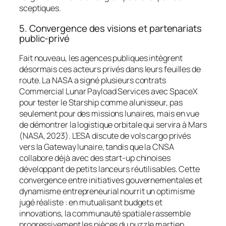
sceptiques.
5. Convergence des visions et partenariats
public-privé
Fait nouveau, les agences publiques intègrent
désormais ces acteurs privés dans leurs feuilles de
route. La NASA a signé plusieurs contrats
Commercial Lunar Payload Services
avec SpaceX
pour tester le
Starship
comme alunisseur, pas
seulement pour des missions lunaires, mais en vue
de démontrer la logistique orbitale qui servira à Mars
(NASA, 2023). L’ESA discute de vols cargo privés
vers la Gateway lunaire, tandis que la CNSA
collabore déjà avec des start-up chinoises
développant de petits lanceurs réutilisables. Cette
convergence entre initiatives gouvernementales et
dynamisme entrepreneurial nourrit un optimisme
jugé réaliste : en mutualisant budgets et
innovations, la communauté spatiale rassemble
progressivement les pièces du puzzle martien.