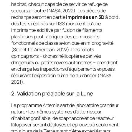
habitat, chacun capable de servir de refuge de
secours à l’autre (NASA, 2022). Les pièces de
rechange seront en partie
imprimées en 3D
à bord :
des tests réalisés sur l’ISS montrent qu’une
imprimante additive par fusion de filaments
plastiques peut fabriquer des composants
fonctionnels de classe avionique en microgravité
(Scientific American, 2022). Des robots
compagnons – drones hélicoptères dérivés
d’
Ingenuity
ou petits rovers autonomes – prendront
en charge les inspections d’équipements exposés,
réduisant l’exposition humaine au danger (NASA,
2021).
2. Validation préalable sur la Lune
Le programme
Artemis
sert de laboratoire grandeur
nature : les mêmes systèmes d’atterrisseur,
d’habitat gonflable, de scaphandre et de réacteur
Kilopower seront déployés et éprouvés à seulement
trois jours de la Terre avant d’être expédiés vers