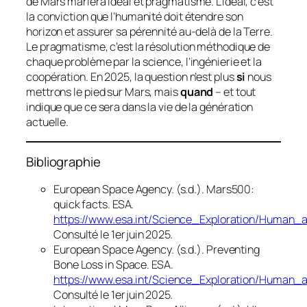
de Mars mariera idéal et pragmatisme. L’idéal, c’est
la conviction que l’humanité doit étendre son
horizon et assurer sa pérennité au-delà de la Terre.
Le pragmatisme, c’est la résolution méthodique de
chaque problème par la science, l’ingénierie et la
coopération. En 2025, la question n’est plus
si
nous
mettrons le pied sur Mars, mais
quand
– et tout
indique que ce sera dans la vie de la génération
actuelle.
Bibliographie
European Space Agency. (s.d.).
Mars500:
quick facts
.
ESA
.
https://www.esa.int/Science_Exploration/Human
Consulté le 1er juin 2025.
European Space Agency. (s.d.).
Preventing
Bone Loss in Space
.
ESA
.
https://www.esa.int/Science_Exploration/Human
Consulté le 1er juin 2025.