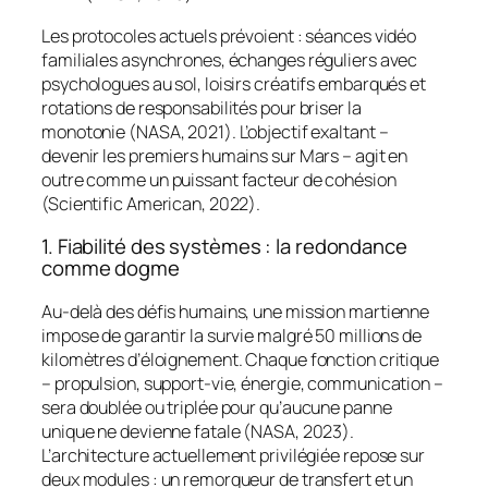
Les protocoles actuels prévoient : séances vidéo
familiales asynchrones, échanges réguliers avec
psychologues au sol, loisirs créatifs embarqués et
rotations de responsabilités pour briser la
monotonie (NASA, 2021). L’objectif exaltant –
devenir les premiers humains sur Mars – agit en
outre comme un puissant facteur de cohésion
(Scientific American, 2022).
1. Fiabilité des systèmes : la redondance
comme dogme
Au-delà des défis humains, une mission martienne
impose de garantir la survie malgré 50 millions de
kilomètres d’éloignement. Chaque fonction critique
– propulsion, support-vie, énergie, communication –
sera doublée ou triplée pour qu’aucune panne
unique ne devienne fatale (NASA, 2023).
L’architecture actuellement privilégiée repose sur
deux modules : un remorqueur de transfert et un