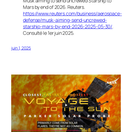
Musk aiming to send uncrewed Starship to
Mars by end of 2026
.
Reuters
.
https://www.reuters.com/business/aerospace-
defense/musk-aiming-send-uncrewed-
starship-mars-by-end-2026-2025-05-30/
.
Consulté le 1er juin 2025.
juin 1, 2025