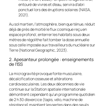
entouré de vivres et d’eau, servira d’abri
ponctuel lors des éruptions solaires (NASA,
2021).
Au sol martien, l’atmosphère, bien que ténue, réduit
déjà de près de moitié le flux cosmique reçu en
espace profond ; enterrer les habitats sous deux
mètres de régolithe fait tomber la dose annuelle
sous celle imposée aux travailleurs du nucléaire sur
Terre (National Geographic, 2023).
2. Apesanteur prolongée : enseignements
de l’ISS
La microgravité provoque fonte musculaire,
décalcification osseuse et altérations
cardiovasculaires. Les deux décennies de vie
continue sur la Station spatiale internationale
démontrent cependant qu’un programme quotidien
de 2 h 30 d’exercice (tapis, vélo, machine de
résistance) maintient les pertes dans des seuils