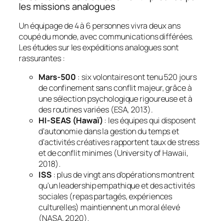
les missions analogues
Un équipage de 4 à 6 personnes vivra deux ans
coupé du monde, avec communications différées.
Les études sur les expéditions analogues sont
rassurantes :
Mars-500
: six volontaires ont tenu 520 jours
de confinement sans conflit majeur, grâce à
une sélection psychologique rigoureuse et à
des routines variées (ESA, 2013).
HI-SEAS (Hawaï)
: les équipes qui disposent
d’autonomie dans la gestion du temps et
d’activités créatives rapportent taux de stress
et de conflit minimes (University of Hawaii,
2018).
ISS
: plus de vingt ans d’opérations montrent
qu’un leadership empathique et des activités
sociales (repas partagés, expériences
culturelles) maintiennent un moral élevé
(NASA, 2020).