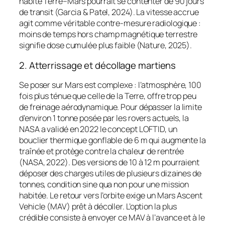
habité Terre–Mars pourrait se contenter de 90 jours
de transit (Garcia & Patel, 2024). La vitesse accrue
agit comme véritable contre-mesure radiologique :
moins de temps hors champ magnétique terrestre
signifie dose cumulée plus faible (Nature, 2025).
2. Atterrissage et décollage martiens
Se poser sur Mars est complexe : l’atmosphère, 100
fois plus ténue que celle de la Terre, offre trop peu
de freinage aérodynamique. Pour dépasser la limite
d’environ 1 tonne posée par les rovers actuels, la
NASA a validé en 2022 le concept LOFTID, un
bouclier thermique gonflable de 6 m qui augmente la
traînée et protège contre la chaleur de rentrée
(NASA, 2022). Des versions de 10 à 12 m pourraient
déposer des charges utiles de plusieurs dizaines de
tonnes, condition sine qua non pour une mission
habitée. Le retour vers l’orbite exige un Mars Ascent
Vehicle (MAV) prêt à décoller. L’option la plus
crédible consiste à envoyer ce MAV à l’avance et à le