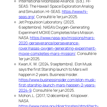
International MoonBase Alliance. (s.d.).
HI-
SEAS: The Hawai‘i Space Exploration Analog
and Simulation
.
HI-SEAS
.
https://www.hi-
seas.org/
. Consulté le 1er juin 2025.
Jet Propulsion Laboratory. (2023,
6 septembre).
NASA’s Oxygen-Generating
Experiment MOXIE Completes Mars Mission
.
NASA
.
https://www.nasa.gov/missions/mars-
2020-perseverance/perseverance-
rover/nasas-oxygen-generating-experiment-
moxie-completes-mars-mission/
. Consulté le
1er juin 2025.
Kwan, K. W. (2024, 9 septembre).
Elon Musk
says the first Starship launch to Mars will
happen in 2 years
.
Business Insider
.
https://www.businessinsider.com/elon-musk-
first-starship-launch-mars-happen-2-years-
2024-9
. Consulté le 1er juin 2025.
Mohon, L. (2017, 12 décembre).
Kilopower
.
NASA
.
https://www.nasa.gov/directorates/stmd/tech-