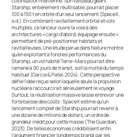
colonisation martienne. Son vaisseau géant
Starship
, entièrement réutilisable, pourrait placer
100 à 150 t en orbite d’un seul lancement (SpaceX,
s.d.). En combinant ravitaillement orbital et vols
multiples, ce lanceur ouvre la voie à des
architectures « cargo d’abord, équipage ensuite »
permettant de pré-positionner habitats et
ravitailleuses. Une étude parue dans
Nature
montre
qu’en exploitant à fond les performances du
Starship
, un vol habité Terre–Mars pourrait être
ramené à 90 jours de transit, soit la moitié du temps
habituel (Garcia & Patel, 2024). Cette perspective
défie l’idée reçue selon laquelle seule la propulsion
nucléaire raccourcirait sérieusement le voyage.
Surtout, la réutilisation massive laisse entrevoir une
forte baisse des coûts : SpaceX estime qu’un
lancement complet de
Starship
pourrait revenir à
une dizaine de millions de dollars, un ordre de
grandeur inédit pour cette masse (The Guardian,
2023). De telles économies crédibilisent enfin
l’argument financier longtemps brandi par les