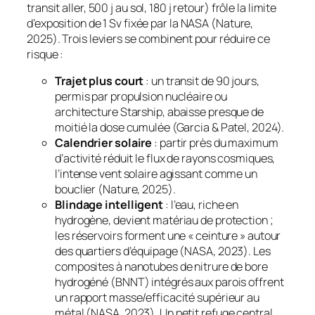
transit aller, 500 j au sol, 180 j retour) frôle la limite
d’exposition de 1 Sv fixée par la NASA (Nature,
2025). Trois leviers se combinent pour réduire ce
risque :
Trajet plus court
: un transit de 90 jours,
permis par propulsion nucléaire ou
architecture
Starship
, abaisse presque de
moitié la dose cumulée (Garcia & Patel, 2024).
Calendrier solaire
: partir près du maximum
d’activité réduit le flux de rayons cosmiques,
l’intense vent solaire agissant comme un
bouclier (Nature, 2025).
Blindage intelligent
: l’eau, riche en
hydrogène, devient matériau de protection ;
les réservoirs forment une « ceinture » autour
des quartiers d’équipage (NASA, 2023). Les
composites à nanotubes de nitrure de bore
hydrogéné (BNNT) intégrés aux parois offrent
un rapport masse/efficacité supérieur au
métal (NASA, 2023). Un petit refuge central,