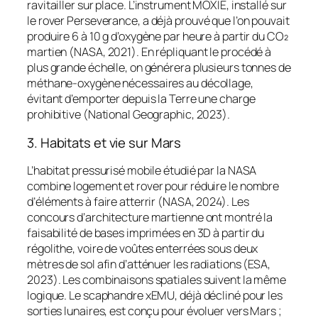
ravitailler sur place. L’instrument MOXIE, installé sur
le rover
Perseverance
, a déjà prouvé que l’on pouvait
produire 6 à 10 g d’oxygène par heure à partir du CO₂
martien (NASA, 2021). En répliquant le procédé à
plus grande échelle, on générera plusieurs tonnes de
méthane-oxygène nécessaires au décollage,
évitant d’emporter depuis la Terre une charge
prohibitive (National Geographic, 2023).
3. Habitats et vie sur Mars
L’habitat pressurisé mobile étudié par la NASA
combine logement et rover pour réduire le nombre
d’éléments à faire atterrir (NASA, 2024). Les
concours d’architecture martienne ont montré la
faisabilité de bases imprimées en 3D à partir du
régolithe, voire de voûtes enterrées sous deux
mètres de sol afin d’atténuer les radiations (ESA,
2023). Les combinaisons spatiales suivent la même
logique. Le scaphandre xEMU, déjà décliné pour les
sorties lunaires, est conçu pour évoluer vers Mars ;