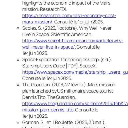
highlights the economic impact of the Mars
mission
.
ResearchFDI
.
https://researchfdi.com/nasa-economy-cost-
mars-mission/
. Consulté le 1er juin 2025.
Scoles, S. (2023, 1 octobre).
Why We’ll Never
Live in Space
.
Scientific American
.
https://www.scientificamerican.com/article/why-
well-never-live-in-space/
. Consulté le
1er juin 2025.
Space Exploration Technologies Corp. (s.d.).
Starship Users Guide
[PDF].
SpaceX
.
https://www.spacex.com/media/starship_users_gu
Consulté le 1er juin 2025.
The Guardian. (2013, 27 février).
Mars mission
plan launched by US millionaire space tourist
Dennis Tito
.
The Guardian
.
https://www.theguardian.com/science/2013/feb/27
mission-plan-dennis-tito
. Consulté le
1er juin 2025.
Gorman, S., et J. Roulette. (2025, 30 mai).