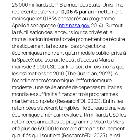
26 000 milliards de PIB annuel des États-Unis, il ne
représente qu’environ
0,06 % par an
– nettement
moins que les 0,18 % consacrés au programme
Apollo à son apogée (
ntrs.nasa.gov
, 2014). Surtout,
la réutilisation des lanceurs lourds privés et la
mutualisation internationale promettent de réduire
drastiquement la facture : des projections
économiques montrent qu’un modèle public-privé à
la SpaceX abaisserait le coût d’accès à Mars à
moins de 3 000 USD par kilo, soit dix fois moins que
les estimations de 2010 (The Guardian, 2023). À
l’échelle macroéconomique, l’effort demeure
modeste : une seule année de dépenses militaires
mondiales suffirait à financer trois programmes
martiens complets (ResearchFDI, 2023). Enfin, les
retombées s’avèrent tangibles : le Bureau d’analyse
économique américain évalue à 14 milliards USD les
retombées annuelles du programme
Moon to Mars
et à plus de 69 000 le nombre d’emplois hautement
qualifiés qu’il soutient (ResearchFDI, 2023). Ainsi,