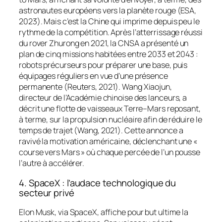
astronautes européens vers la planète rouge (ESA,
2023). Mais c’est la Chine qui imprime depuis peu le
rythme de la compétition. Après l’atterrissage réussi
du rover
Zhurong
en 2021, la CNSA a présenté un
plan de cinq missions habitées entre 2033 et 2043 :
robots précurseurs pour préparer une base, puis
équipages réguliers en vue d’une présence
permanente (Reuters, 2021). Wang Xiaojun,
directeur de l’Académie chinoise des lanceurs, a
décrit une flotte de vaisseaux Terre–Mars reposant,
à terme, sur la propulsion nucléaire afin de réduire le
temps de trajet (Wang, 2021). Cette annonce a
ravivé la motivation américaine, déclenchant une «
course vers Mars » où chaque percée de l’un pousse
l’autre à accélérer.
4. SpaceX : l’audace technologique du
secteur privé
Elon Musk, via SpaceX, affiche pour but ultime la