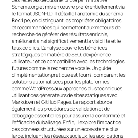
des recettes de cuisine, piloté par l’initiative
Schema.org et mis en œuvre préférentiellement via
le format JSON-LD. Il détaille l’anatomie du schéma
, en distinguant les propriétés obligatoires
Recipe
et recommandées qui permettent aux moteurs de
recherche de générer des résultats enrichis,
améliorant ainsi significativement la visibilité et le
taux de clics. L’analyse couvre les bénéfices
stratégiques en matière de SEO, d’expérience
utilisateur et de compatibilité avec les technologies
futures comme la recherche vocale. Un guide
d’implémentation pratique est fourni, comparant les
solutions automatisées pour les plateformes
comme WordPress aux approches plus techniques
utilisant des générateurs de sites statiques avec
Markdown et GitHub Pages. Le rapport aborde
également les procédures de validation et de
débogage essentielles pour assurer la conformité et
l’efficacité du balisage. Enfin, il explore l’impact de
ces données structurées sur un écosystème plus
large, incluant les réseaux sociaux, les applications