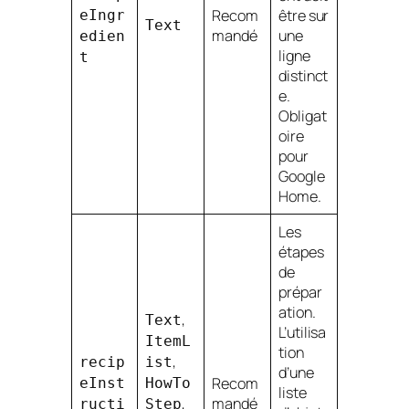
Recom
être sur
eIngr
Text
mandé
une
edien
ligne
t
distinct
e.
Obligat
oire
pour
Google
Home.
Les
étapes
de
prépar
ation.
,
Text
L’utilisa
ItemL
tion
,
recip
ist
d’une
Recom
eInst
HowTo
liste
,
mandé
ructi
Step