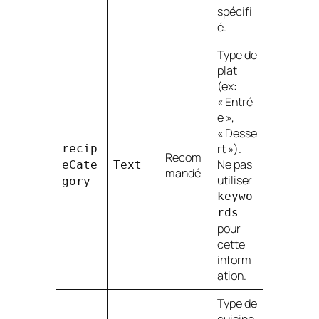
spécifi
é.
Type de
plat
(ex:
« Entré
e »,
« Desse
rt »).
recip
Recom
Ne pas
eCate
Text
mandé
utiliser
gory
keywo
rds
pour
cette
inform
ation.
Type de
cuisine