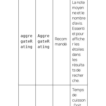
La note
moyen
ne et le
nombre
d’avis.
Essenti
el pour
aggre
Aggre
Recom
affiche
gateR
gateR
mandé
r les
ating
ating
étoiles
dans
les
résulta
ts de
recher
che.
Temps
de
cuisson
. Doit