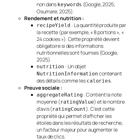
non dans
(Google, 2025;
keywords
Osumare, 2025).
Rendement et nutrition :
: La quantité produite par
recipeYield
la recette (par exemple, « 8 portions », «
24 cookies »). Cette propriété devient
obligatoire si des informations
nutritionnelles sont fournies (Google,
2025).
: Un objet
nutrition
contenant
NutritionInformation
des détails comme les
.
calories
Preuve sociale :
: Contient la note
aggregateRating
moyenne (
) et le nombre
ratingValue
d’avis (
). C’est cette
ratingCount
propriété qui permet d’afficher les
étoiles dans les résultats de recherche,
un facteur majeur pour augmenter le
taux de clics.