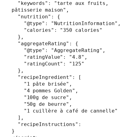
  "keywords": "tarte aux fruits, 
pâtisserie maison",

  "nutrition": {

    "@type": "NutritionInformation",

    "calories": "350 calories"

  },

  "aggregateRating": {

    "@type": "AggregateRating",

    "ratingValue": "4.8",

    "ratingCount": "125"

  },

  "recipeIngredient": [

    "1 pâte brisée",

    "4 pommes Golden",

    "100g de sucre",

    "50g de beurre",

    "1 cuillère à café de cannelle"

  ],

  "recipeInstructions":

}
