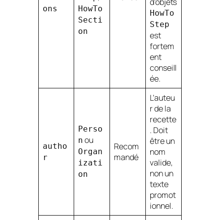
d’objets
ons
HowTo
HowTo
Secti
Step
on
est
fortem
ent
conseill
ée.
L’auteu
r de la
recette
Perso
. Doit
ou
n
être un
Recom
autho
nom
Organ
mandé
r
valide,
izati
non un
on
texte
promot
ionnel.