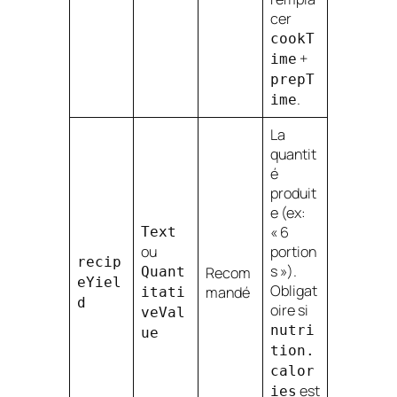
cer
cookT
+
ime
prepT
.
ime
La
quantit
é
produit
e (ex:
« 6
Text
ou
portion
recip
s »).
Quant
Recom
eYiel
Obligat
mandé
itati
d
oire si
veVal
nutri
ue
tion.
calor
est
ies