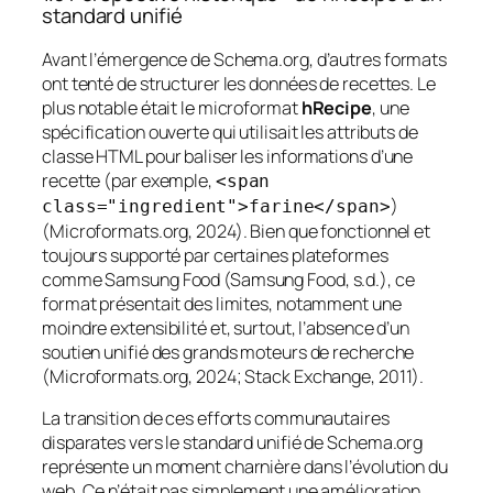
standard unifié
Avant l’émergence de Schema.org, d’autres formats
ont tenté de structurer les données de recettes. Le
plus notable était le microformat
hRecipe
, une
spécification ouverte qui utilisait les attributs de
classe HTML pour baliser les informations d’une
recette (par exemple,
<span
)
class="ingredient">farine</span>
(Microformats.org, 2024). Bien que fonctionnel et
toujours supporté par certaines plateformes
comme Samsung Food (Samsung Food, s.d.), ce
format présentait des limites, notamment une
moindre extensibilité et, surtout, l’absence d’un
soutien unifié des grands moteurs de recherche
(Microformats.org, 2024; Stack Exchange, 2011).
La transition de ces efforts communautaires
disparates vers le standard unifié de Schema.org
représente un moment charnière dans l’évolution du
web. Ce n’était pas simplement une amélioration