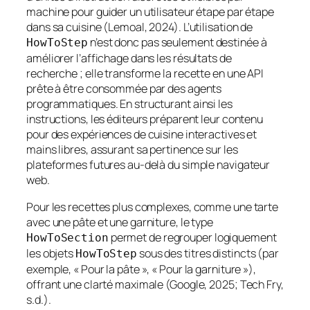
machine pour guider un utilisateur étape par étape
dans sa cuisine (Lemoal, 2024). L’utilisation de
n’est donc pas seulement destinée à
HowToStep
améliorer l’affichage dans les résultats de
recherche ; elle transforme la recette en une API
prête à être consommée par des agents
programmatiques. En structurant ainsi les
instructions, les éditeurs préparent leur contenu
pour des expériences de cuisine interactives et
mains libres, assurant sa pertinence sur les
plateformes futures au-delà du simple navigateur
web.
Pour les recettes plus complexes, comme une tarte
avec une pâte et une garniture, le type
permet de regrouper logiquement
HowToSection
les objets
sous des titres distincts (par
HowToStep
exemple, « Pour la pâte », « Pour la garniture »),
offrant une clarté maximale (Google, 2025; Tech Fry,
s.d.).