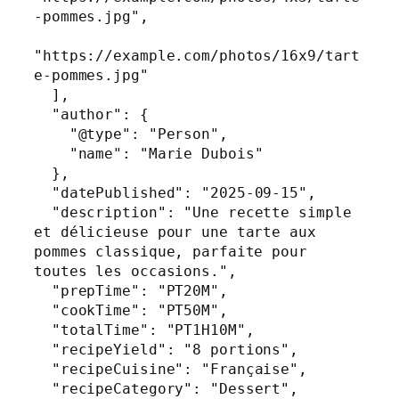
-pommes.jpg",

"https://example.com/photos/16x9/tart
e-pommes.jpg"

  ],

  "author": {

    "@type": "Person",

    "name": "Marie Dubois"

  },

  "datePublished": "2025-09-15",

  "description": "Une recette simple 
et délicieuse pour une tarte aux 
pommes classique, parfaite pour 
toutes les occasions.",

  "prepTime": "PT20M",

  "cookTime": "PT50M",

  "totalTime": "PT1H10M",

  "recipeYield": "8 portions",

  "recipeCuisine": "Française",

  "recipeCategory": "Dessert",
