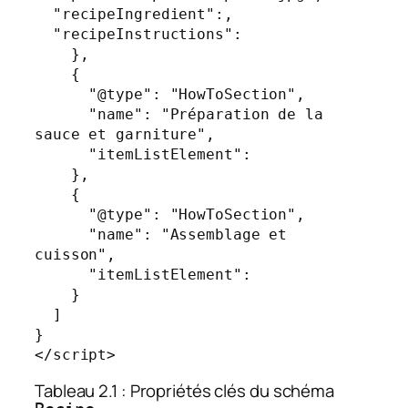
  "recipeIngredient":,

  "recipeInstructions":

    },

    {

      "@type": "HowToSection",

      "name": "Préparation de la 
sauce et garniture",

      "itemListElement":

    },

    {

      "@type": "HowToSection",

      "name": "Assemblage et 
cuisson",

      "itemListElement":

    }

  ]

}

Tableau 2.1 : Propriétés clés du schéma