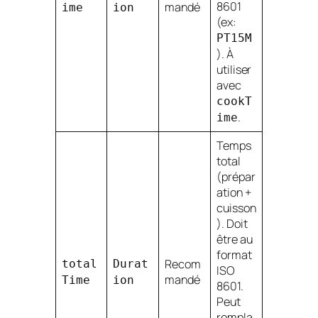
8601
mandé
ime
ion
(ex:
PT15M
). À
utiliser
avec
cookT
.
ime
Temps
total
(prépar
ation +
cuisson
). Doit
être au
format
Recom
total
Durat
ISO
mandé
Time
ion
8601.
Peut
rempla