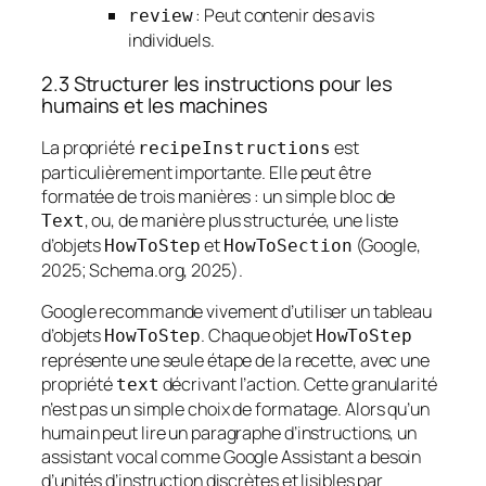
: Peut contenir des avis
review
individuels.
2.3 Structurer les instructions pour les
humains et les machines
La propriété
est
recipeInstructions
particulièrement importante. Elle peut être
formatée de trois manières : un simple bloc de
, ou, de manière plus structurée, une liste
Text
d’objets
et
(Google,
HowToStep
HowToSection
2025; Schema.org, 2025).
Google recommande vivement d’utiliser un tableau
d’objets
. Chaque objet
HowToStep
HowToStep
représente une seule étape de la recette, avec une
propriété
décrivant l’action. Cette granularité
text
n’est pas un simple choix de formatage. Alors qu’un
humain peut lire un paragraphe d’instructions, un
assistant vocal comme Google Assistant a besoin
d’unités d’instruction discrètes et lisibles par