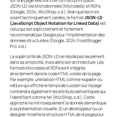
sur une page web via trois formats principaux :
JSON-LD, les Microdonnées (Microdata) et RDFa
(Google, 2024; WiziShop, s.d.). Bien que les trois
soient techniquement valides, le format
JSON-LD
(JavaScript Object Notation for Linked Data)
est
celui qui est explicitement et fortement
recommandé par Google pour l’implémentation des
données structurées (Google, 2024; Food Blogger
Pro, s.d.).
La supériorité de JSON-LD ne réside pas seulement
dans sa simplicité, mais dans son architecture. Les
formats Microdata et RDFa sont intégrés
directement dans le code HTML visible de la page.
Par exemple, une balise HTML comme
ou
<span>
qui affiche le temps de cuisson sur la page
<div>
contiendra également les attributs sémantiques qui
l’identifient comme tel (WiziShop, s.d.). Cette
approche lie intrinsèquement la donnée sémantique
à sa présentation visuelle. Si un développeur ou un
designer modifie la structure HTML de la page pour