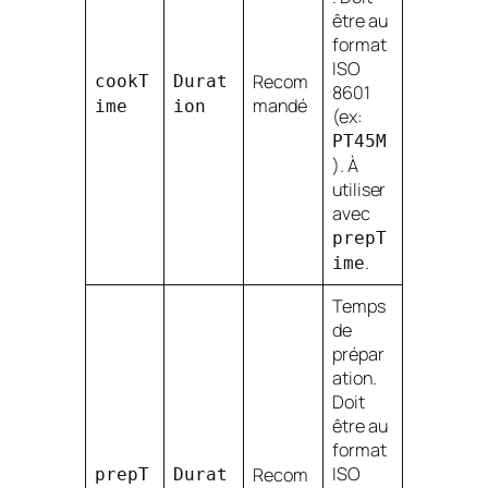
être au
format
ISO
Recom
cookT
Durat
8601
mandé
ime
ion
(ex:
PT45M
). À
utiliser
avec
prepT
.
ime
Temps
de
prépar
ation.
Doit
être au
format
ISO
Recom
prepT
Durat