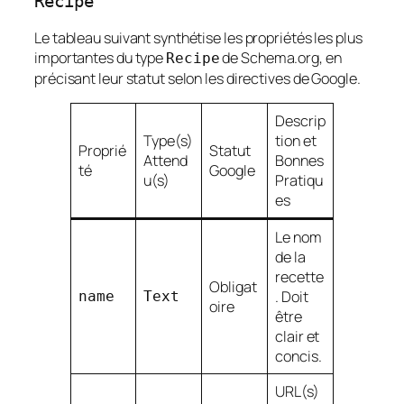
Recipe
Le tableau suivant synthétise les propriétés les plus
importantes du type
de Schema.org, en
Recipe
précisant leur statut selon les directives de Google.
Descrip
Type(s)
tion et
Proprié
Statut
Attend
Bonnes
té
Google
u(s)
Pratiqu
es
Le nom
de la
recette
Obligat
. Doit
name
Text
oire
être
clair et
concis.
URL(s)