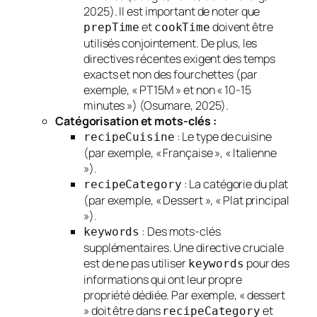
2025). Il est important de noter que
et
doivent être
prepTime
cookTime
utilisés conjointement. De plus, les
directives récentes exigent des temps
exacts et non des fourchettes (par
exemple, « PT15M » et non « 10-15
minutes ») (Osumare, 2025).
Catégorisation et mots-clés :
: Le type de cuisine
recipeCuisine
(par exemple, « Française », « Italienne
»).
: La catégorie du plat
recipeCategory
(par exemple, « Dessert », « Plat principal
»).
: Des mots-clés
keywords
supplémentaires. Une directive cruciale
est de ne pas utiliser
pour des
keywords
informations qui ont leur propre
propriété dédiée. Par exemple, « dessert
» doit être dans
et
recipeCategory