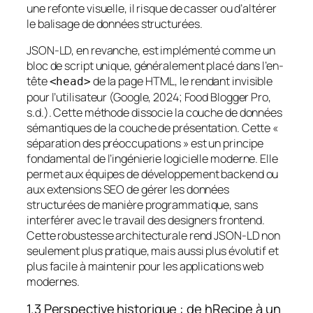
une refonte visuelle, il risque de casser ou d’altérer
le balisage de données structurées.
JSON-LD, en revanche, est implémenté comme un
bloc de script unique, généralement placé dans l’en-
tête
de la page HTML, le rendant invisible
<head>
pour l’utilisateur (Google, 2024; Food Blogger Pro,
s.d.). Cette méthode dissocie la couche de données
sémantiques de la couche de présentation. Cette «
séparation des préoccupations » est un principe
fondamental de l’ingénierie logicielle moderne. Elle
permet aux équipes de développement backend ou
aux extensions SEO de gérer les données
structurées de manière programmatique, sans
interférer avec le travail des designers frontend.
Cette robustesse architecturale rend JSON-LD non
seulement plus pratique, mais aussi plus évolutif et
plus facile à maintenir pour les applications web
modernes.
1.3 Perspective historique : de hRecipe à un