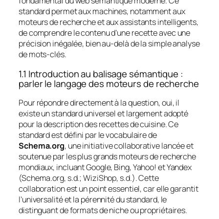
fondamental du web sémantique moderne. Ce
standard permet aux machines, notamment aux
moteurs de recherche et aux assistants intelligents,
de comprendre le contenu d’une recette avec une
précision inégalée, bien au-delà de la simple analyse
de mots-clés.
1.1 Introduction au balisage sémantique :
parler le langage des moteurs de recherche
Pour répondre directement à la question, oui, il
existe un standard universel et largement adopté
pour la description des recettes de cuisine. Ce
standard est défini par le vocabulaire de
Schema.org
, une initiative collaborative lancée et
soutenue par les plus grands moteurs de recherche
mondiaux, incluant Google, Bing, Yahoo! et Yandex
(Schema.org, s.d.; WiziShop, s.d.). Cette
collaboration est un point essentiel, car elle garantit
l’universalité et la pérennité du standard, le
distinguant de formats de niche ou propriétaires.