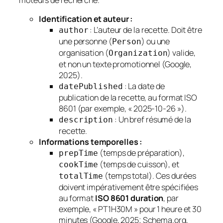
Identification et auteur :
: L’auteur de la recette. Doit être
author
une personne (
) ou une
Person
organisation (
) valide,
Organization
et non un texte promotionnel (Google,
2025).
: La date de
datePublished
publication de la recette, au format ISO
8601 (par exemple, « 2025-10-26 »).
: Un bref résumé de la
description
recette.
Informations temporelles :
(temps de préparation),
prepTime
(temps de cuisson), et
cookTime
(temps total). Ces durées
totalTime
doivent impérativement être spécifiées
au format
ISO 8601 duration
, par
exemple, « PT1H30M » pour 1 heure et 30
minutes (Google, 2025; Schema.org,