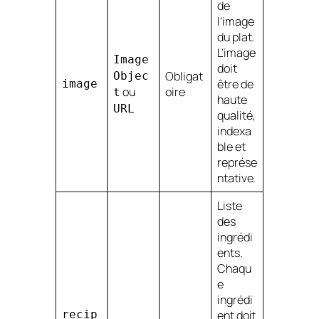
de
l’image
du plat.
L’image
Image
doit
Obligat
Objec
être de
image
ou
oire
t
haute
URL
qualité,
indexa
ble et
représe
ntative.
Liste
des
ingrédi
ents.
Chaqu
e
ingrédi
recip
ent doit