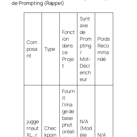
de Prompting (Rappel)
Synt
axe
Fonct
de
ion
Prom
Poids
Com
dans
pting
Reco
posa
Type
ce
/
mma
nt
Proje
Mot-
ndé
t
Décl
ench
eur
Fourn
it
l’ima
ge de
base
jugge
N/A
phot
rnaut
Chec
(Mod
oréali
XL_r
kpoin
èle
N/A