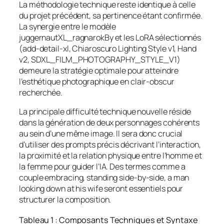
La méthodologie technique reste identique à celle
du projet précédent, sa pertinence étant confirmée.
La synergie entre le modèle
juggernautXL_ragnarokBy et les LoRA sélectionnés
(add-detail-xl, Chiaroscuro Lighting Style v1, Hand
v2, SDXL_FILM_PHOTOGRAPHY_STYLE_V1)
demeure la stratégie optimale pour atteindre
l’esthétique photographique en clair-obscur
recherchée.
La principale difficulté technique nouvelle réside
dans la génération de deux personnages cohérents
au sein d’une même image. Il sera donc crucial
d’utiliser des prompts précis décrivant l’interaction,
la proximité et la relation physique entre l’homme et
la femme pour guider l’IA. Des termes comme a
couple embracing, standing side-by-side, a man
looking down at his wife seront essentiels pour
structurer la composition.
Tableau 1 : Composants Techniques et Syntaxe