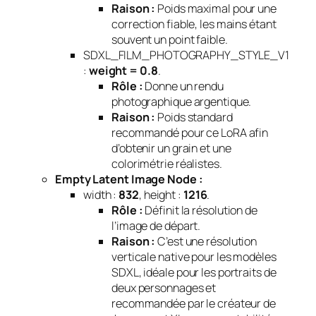
Raison :
Poids maximal pour une
correction fiable, les mains étant
souvent un point faible.
SDXL_FILM_PHOTOGRAPHY_STYLE_V1
:
weight = 0.8
.
Rôle :
Donne un rendu
photographique argentique.
Raison :
Poids standard
recommandé pour ce LoRA afin
d’obtenir un grain et une
colorimétrie réalistes.
Empty Latent Image Node :
width :
832
, height :
1216
.
Rôle :
Définit la résolution de
l’image de départ.
Raison :
C’est une résolution
verticale native pour les modèles
SDXL, idéale pour les portraits de
deux personnages et
recommandée par le créateur de