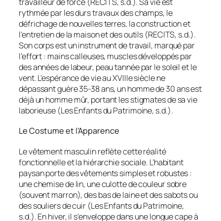
travailleur de force (RECITS, s.d.). Sa vie est
rythmée par les durs travaux des champs, le
défrichage de nouvelles terres, la construction et
l’entretien de la maison et des outils (RECITS, s.d.).
Son corps est un instrument de travail, marqué par
l’effort : mains calleuses, muscles développés par
des années de labeur, peau tannée par le soleil et le
vent. L’espérance de vie au XVIIIe siècle ne
dépassant guère 35-38 ans, un homme de 30 ans est
déjà un homme mûr, portant les stigmates de sa vie
laborieuse (Les Enfants du Patrimoine, s.d.).
Le Costume et l’Apparence
Le vêtement masculin reflète cette réalité
fonctionnelle et la hiérarchie sociale. L’habitant
paysan porte des vêtements simples et robustes :
une chemise de lin, une culotte de couleur sobre
(souvent marron), des bas de laine et des sabots ou
des souliers de cuir (Les Enfants du Patrimoine,
s.d.). En hiver, il s’enveloppe dans une longue cape à