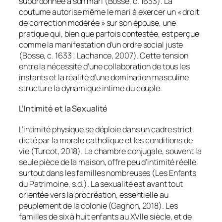
subordonnée à son mari (Bosse, c. 1633). La
coutume autorise même le mari à exercer un « droit
de correction modérée » sur son épouse, une
pratique qui, bien que parfois contestée, est perçue
comme la manifestation d’un ordre social juste
(Bosse, c. 1633 ; Lachance, 2007). Cette tension
entre la nécessité d’une collaboration de tous les
instants et la réalité d’une domination masculine
structure la dynamique intime du couple.
L’Intimité et la Sexualité
L’intimité physique se déploie dans un cadre strict,
dicté par la morale catholique et les conditions de
vie (Turcot, 2018). La chambre conjugale, souvent la
seule pièce de la maison, offre peu d’intimité réelle,
surtout dans les familles nombreuses (Les Enfants
du Patrimoine, s.d.). La sexualité est avant tout
orientée vers la procréation, essentielle au
peuplement de la colonie (Gagnon, 2018). Les
familles de six à huit enfants au XVIIe siècle, et de