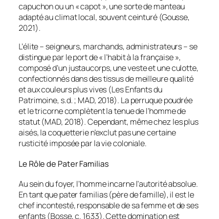
capuchon ou un « capot », une sorte de manteau
adapté au climat local, souvent ceinturé (Gousse,
2021).
L’élite – seigneurs, marchands, administrateurs – se
distingue par le port de « l’habit à la française »,
composé d’un justaucorps, une veste et une culotte,
confectionnés dans des tissus de meilleure qualité
et aux couleurs plus vives (Les Enfants du
Patrimoine, s.d. ; MAD, 2018). La perruque poudrée
et le tricorne complètent la tenue de l’homme de
statut (MAD, 2018). Cependant, même chez les plus
aisés, la coquetterie n’exclut pas une certaine
rusticité imposée par la vie coloniale.
Le Rôle de
Pater Familias
Au sein du foyer, l’homme incarne l’autorité absolue.
En tant que
pater familias
(père de famille), il est le
chef incontesté, responsable de sa femme et de ses
enfants (Bosse, c. 1633). Cette domination est