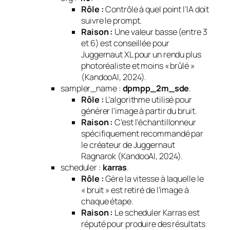
Rôle :
Contrôle à quel point l’IA doit
suivre le prompt.
Raison :
Une valeur basse (entre 3
et 6) est conseillée pour
Juggernaut XL pour un rendu plus
photoréaliste et moins « brûlé »
(KandooAI, 2024).
sampler_name :
dpmpp_2m_sde
.
Rôle :
L’algorithme utilisé pour
générer l’image à partir du bruit.
Raison :
C’est l’échantillonneur
spécifiquement recommandé par
le créateur de Juggernaut
Ragnarok (KandooAI, 2024).
scheduler :
karras
.
Rôle :
Gère la vitesse à laquelle le
« bruit » est retiré de l’image à
chaque étape.
Raison :
Le scheduler Karras est
réputé pour produire des résultats