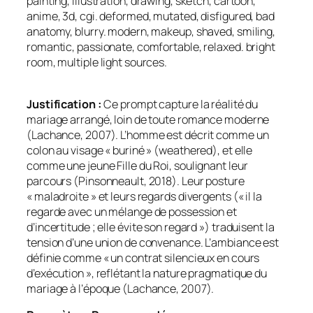
painting, illustration, drawing, sketch, cartoon,
anime, 3d, cgi. deformed, mutated, disfigured, bad
anatomy, blurry. modern, makeup, shaved, smiling,
romantic, passionate, comfortable, relaxed. bright
room, multiple light sources.
Justification :
Ce prompt capture la réalité du
mariage arrangé, loin de toute romance moderne
(Lachance, 2007). L’homme est décrit comme un
colon au visage « buriné » (weathered), et elle
comme une jeune Fille du Roi, soulignant leur
parcours (Pinsonneault, 2018). Leur posture
« maladroite » et leurs regards divergents (« il la
regarde avec un mélange de possession et
d’incertitude ; elle évite son regard ») traduisent la
tension d’une union de convenance. L’ambiance est
définie comme « un contrat silencieux en cours
d’exécution », reflétant la nature pragmatique du
mariage à l’époque (Lachance, 2007).