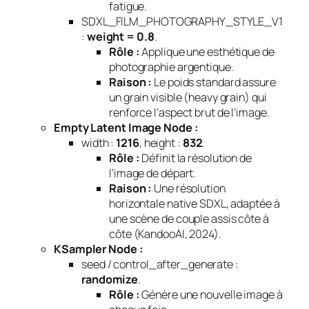
fatigue.
SDXL_FILM_PHOTOGRAPHY_STYLE_V1
:
weight = 0.8
.
Rôle :
Applique une esthétique de
photographie argentique.
Raison :
Le poids standard assure
un grain visible (heavy grain) qui
renforce l’aspect brut de l’image.
Empty Latent Image Node :
width :
1216
, height :
832
.
Rôle :
Définit la résolution de
l’image de départ.
Raison :
Une résolution
horizontale native SDXL, adaptée à
une scène de couple assis côte à
côte (KandooAI, 2024).
KSampler Node :
seed / control_after_generate :
randomize
.
Rôle :
Génère une nouvelle image à