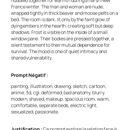
huddled together for warmth during a harsh New
France winter. The man and woman are nude,
wrapped tightly in thick beaver and moose pelts on a
bed. The room is dark, lit only by the faint glow of
dying embers in the hearth, creating soft but deep
shadows. Frost is visible on the inside of a small
window pane. Their bodies are pressed together, a
silent testament to their mutual dependence for
survival. The mood is one of quiet intimacy and
shared vulnerability.
Prompt Négatif :
painting, illustration, drawing, sketch, cartoon,
anime, 3d, cgi. deformed, bad anatomy, blurry.
modern, shaved, makeup, spacious room, warm,
comfortable, separate beds, electric light.
sexualized, passionate.
Justification :
Ce prompt explore la relation face à