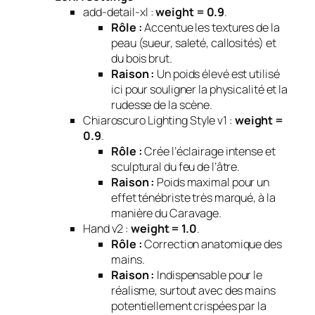
add-detail-xl :
weight = 0.9
.
Rôle :
Accentue les textures de la
peau (sueur, saleté, callosités) et
du bois brut.
Raison :
Un poids élevé est utilisé
ici pour souligner la physicalité et la
rudesse de la scène.
Chiaroscuro Lighting Style v1 :
weight =
0.9
.
Rôle :
Crée l’éclairage intense et
sculptural du feu de l’âtre.
Raison :
Poids maximal pour un
effet ténébriste très marqué, à la
manière du Caravage.
Hand v2 :
weight = 1.0
.
Rôle :
Correction anatomique des
mains.
Raison :
Indispensable pour le
réalisme, surtout avec des mains
potentiellement crispées par la