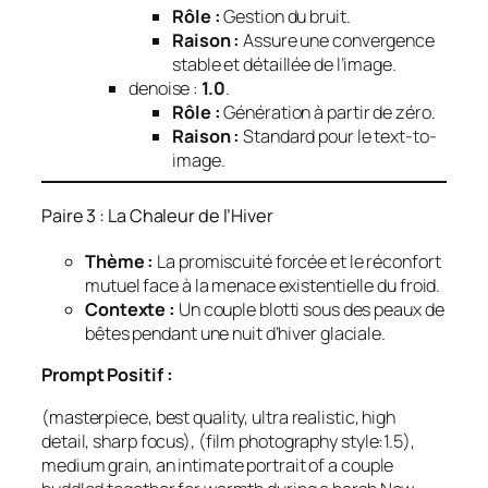
Rôle :
Gestion du bruit.
Raison :
Assure une convergence
stable et détaillée de l’image.
denoise :
1.0
.
Rôle :
Génération à partir de zéro.
Raison :
Standard pour le text-to-
image.
Paire 3 : La Chaleur de l’Hiver
Thème :
La promiscuité forcée et le réconfort
mutuel face à la menace existentielle du froid.
Contexte :
Un couple blotti sous des peaux de
bêtes pendant une nuit d’hiver glaciale.
Prompt Positif :
(masterpiece, best quality, ultra realistic, high
detail, sharp focus), (film photography style:1.5),
medium grain, an intimate portrait of a couple