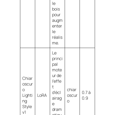
le
bois
pour
augm
enter
le
réalis
me.
Le
princi
pal
mote
ur de
Chiar
l’effe
oscur
t
o
chiar
d’écl
0.7 à
Lighti
LoRA
oscur
airag
0.9
ng
o
e
Style
dram
v1