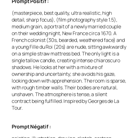
Prompt Positif :
(masterpiece, best quality, ultra realistic, high
detail, sharp focus), (film photography style:1.5),
medium grain, a portrait of a newly married couple
on their wedding night, New France circa 1670. A
French colonist (30s, bearded, weathered face) and
a young Fille du Roi (20s) are nude, sitting awkwardly
on a simple straw mattress bed. The only light is a
single tallow candle, creating intense chiaroscuro
shadows. He looks at her with a mixture of
ownership and uncertainty; she avoids his gaze,
looking down with apprehension. The room is sparse,
with rough timber walls. Their bodies are natural,
unshaven. The atmosphere is tense, a silent
contract being fulfilled. Inspired by Georges de La
Tour.
Prompt Négatif :