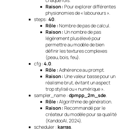
chaque fois.
Raison :
Pour explorer différentes
physionomies de « laboureurs ».
steps :
40
.
Rôle :
Nombre de pas de calcul.
Raison :
Un nombre de pas
légèrement plus élevé pour
permettre au modèle de bien
définir les textures complexes
(peau, bois, feu).
cfg :
4.0
.
Rôle :
Adhérence au prompt.
Raison :
Une valeur basse pour un
réalisme brut, évitant un aspect
trop stylisé ou « numérique ».
sampler_name :
dpmpp_2m_sde
.
Rôle :
Algorithme de génération.
Raison :
Recommandé par le
créateur du modèle pour sa qualité
(KandooAI, 2024).
scheduler :
karras
.