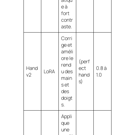
atiqu
e à
fort
contr
aste.
Corri
ge et
améli
ore le
(perf
rend
Hand
ect
0.8 à
LoRA
u des
v2
hand
1.0
main
s)
s et
des
doigt
s.
Appli
que
une