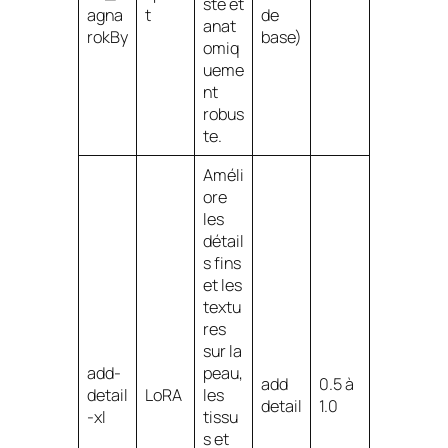
ste et
agna
t
de
anat
rokBy
base)
omiq
ueme
nt
robus
te.
Améli
ore
les
détail
s fins
et les
textu
res
sur la
add-
peau,
add
0.5 à
detail
LoRA
les
detail
1.0
-xl
tissu
s et