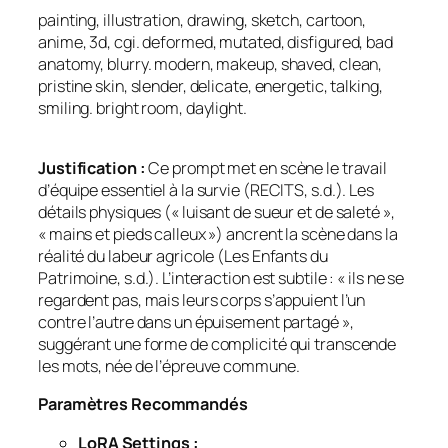
painting, illustration, drawing, sketch, cartoon,
anime, 3d, cgi. deformed, mutated, disfigured, bad
anatomy, blurry. modern, makeup, shaved, clean,
pristine skin, slender, delicate, energetic, talking,
smiling. bright room, daylight.
Justification :
Ce prompt met en scène le travail
d’équipe essentiel à la survie (RECITS, s.d.). Les
détails physiques (« luisant de sueur et de saleté »,
« mains et pieds calleux ») ancrent la scène dans la
réalité du labeur agricole (Les Enfants du
Patrimoine, s.d.). L’interaction est subtile : « ils ne se
regardent pas, mais leurs corps s’appuient l’un
contre l’autre dans un épuisement partagé »,
suggérant une forme de complicité qui transcende
les mots, née de l’épreuve commune.
Paramètres Recommandés
LoRA Settings :