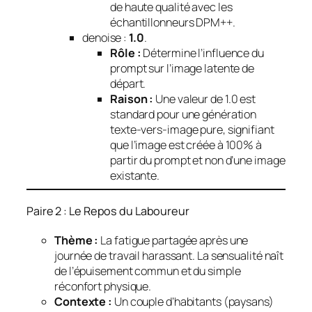
de haute qualité avec les
échantillonneurs DPM++.
denoise :
1.0
.
Rôle :
Détermine l’influence du
prompt sur l’image latente de
départ.
Raison :
Une valeur de 1.0 est
standard pour une génération
texte-vers-image pure, signifiant
que l’image est créée à 100% à
partir du prompt et non d’une image
existante.
Paire 2 : Le Repos du Laboureur
Thème :
La fatigue partagée après une
journée de travail harassant. La sensualité naît
de l’épuisement commun et du simple
réconfort physique.
Contexte :
Un couple d’habitants (paysans)