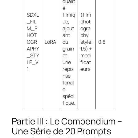
qualit
é
SDXL
filmiq
(film
_FIL
ue,
phot
M_P
ajout
ogra
HOT
ant
phy
OGR
LoRA
du
style:
0.8
APHY
grain
1.5) +
_STY
et
modi
LE_V
une
ficat
1
répo
eurs
nse
tonal
e
spéci
fique.
Partie III : Le Compendium –
Une Série de 20 Prompts