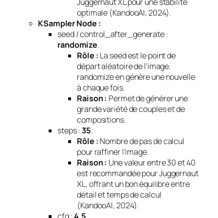
Juggernaut XL pour une stabilité
optimale (KandooAI, 2024).
KSampler Node :
seed / control_after_generate :
randomize
.
Rôle :
La seed est le point de
départ aléatoire de l’image.
randomize en génère une nouvelle
à chaque fois.
Raison :
Permet de générer une
grande variété de couples et de
compositions.
steps :
35
.
Rôle :
Nombre de pas de calcul
pour raffiner l’image.
Raison :
Une valeur entre 30 et 40
est recommandée pour Juggernaut
XL, offrant un bon équilibre entre
détail et temps de calcul
(KandooAI, 2024).
cfg :
4.5
.