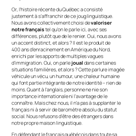
Or, l’histoire récente du Québec a consisté
justement à s’affranchir de ce joug linguistique.
Nous avons collectivement choisi de
valoriser
notre français
tel qu’on le parle ici, avec ses
différences, plutôt que de le renier. Oui, nous avons
un accent distinct, et alors ? Il est le produit de
400 ans d’enracinement en Amérique du Nord,
enrichi par les apports de multiples vagues
d’immigration. Oui, on parle
joual
dans certaines
situations familières, et alors ? Cette parlure imagée
véhicule un vécu, un humour, une chaleur humaine
qui font partie intégrante de notre identité – rien de
moins. Quant à l’anglais, personne ne nie son
importance internationale ni l’avantage de le
connaître. Mais chez nous, il n’a pas à supplanter le
français ni à servir de baromètre absolu du statut
social. Nous refusons d’être des étrangers dans
notre propre maison linguistique.
En défendant le français québécois dans toute sa