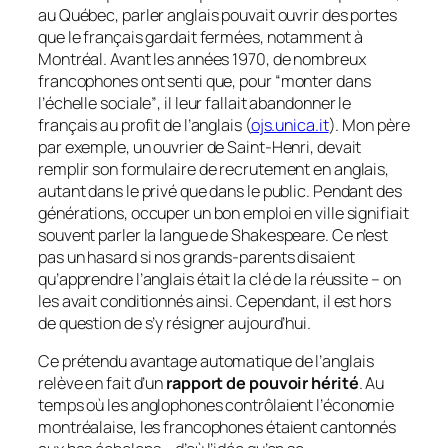
au Québec, parler anglais pouvait ouvrir des portes
que le français gardait fermées, notamment à
Montréal. Avant les années 1970, de nombreux
francophones ont senti que, pour
“monter dans
l’échelle sociale”
, il leur fallait abandonner le
français au profit de l’anglais (
ojs.unica.it
). Mon père
par exemple, un ouvrier de Saint-Henri, devait
remplir son formulaire de recrutement en anglais,
autant dans le privé que dans le public. Pendant des
générations, occuper un bon emploi en ville signifiait
souvent parler la langue de Shakespeare. Ce n’est
pas un hasard si nos grands-parents disaient
qu’apprendre l’anglais était la clé de la réussite – on
les avait conditionnés ainsi. Cependant, il est hors
de question de s’y résigner aujourd’hui.
Ce prétendu avantage automatique de l’anglais
relève en fait d’un
rapport de pouvoir hérité
. Au
temps où les anglophones contrôlaient l’économie
montréalaise, les francophones étaient cantonnés