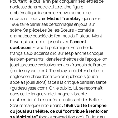
Pourtant, le joual a fini par conquérir ses lettres de
noblesse dans notre culture. Une figure
emblématique incarne ce renversement de
situation : l’écrivain
Michel Tremblay
, qui ose en
1968 faire parler ses personnages en joual sur
scène. Sa pièce
Les Belles-Sœurs
– comédie
dramatique peuplée de femmes du Plateau-Mont-
Royal qui sacrent et jasent avec
l’accent
québécois
– crée la polémique. Entendre du
français aux accents d’ici sur les planches choque
les bien-pensants : dans les théâtres de l’époque, on
jouait presque exclusivement en français de France
(guidesulysse.com). Tremblay a dû défendre bec et
ongles son choix d’écriture en québécois (qu’on
appelait
joual
alors) face à la critique parisianisante
(guidesulysse.com). Or, le public, lui, se reconnaît
dans cette langue vraie, imagée, vibrante
d’authenticité. Le succès retentissant des
Belles-
Sœurs
marque un tournant :
1968 voit le triomphe
du joual au théâtre, ce qui “contribue à renforcer
sa légitimité” (
books.openedition.org). Du jour au