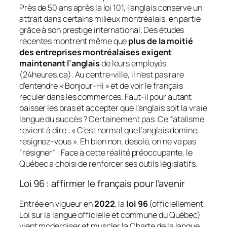
Près de 50 ans après la loi 101, l’anglais conserve un
attrait dans certains milieux montréalais, en partie
grâce à son prestige international. Des études
récentes montrent même que
plus de la moitié
des entreprises montréalaises exigent
maintenant l’anglais
de leurs employés
(24heures.ca). Au centre-ville, il n’est pas rare
d’entendre « Bonjour-Hi » et de voir le français
reculer dans les commerces. Faut-il pour autant
baisser les bras et accepter que l’anglais soit la
vraie
langue du succès ? Certainement pas. Ce fatalisme
revient à dire :
« C’est normal que l’anglais domine,
résignez-vous »
. Eh bien non, désolé, on ne va pas
“résigner” ! Face à cette réalité préoccupante, le
Québec a choisi de renforcer ses outils législatifs.
Loi 96 : affirmer le français pour l’avenir
Entrée en vigueur en
2022
, la
loi 96
(officiellement,
Loi sur la langue officielle et commune du Québec)
vient moderniser et muscler la Charte de la langue