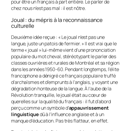
pour être un français à part entière. Le parler de
chez nous n’est pas
mal
: il est
nôtre
.
Joual : du mépris à la reconnaissance
culturelle
Deuxième idée reçue :
« Le joual n’est pas une
langue, juste un patois de fermier. »
Il est vrai que le
terme « joual » lui-même vient d’une prononciation
populaire du mot
cheval
, stéréotypant le parler des
classes ouvrières et rurales de Montréal et sa région
dans les années 1950-60. Pendant longtemps, l’élite
francophone a dénigré ce français populaire truffé
d’archaïsmes et d’emprunts à l’anglais, y voyant une
dégradation honteuse de la langue. À l’aube de la
Révolution tranquille, le joual était au cœur de
querelles sur la qualité du français : il fut d’abord
perçu comme un symbole d’
appauvrissement
linguistique
dû à l’influence anglaise et à un
manque d’éducation. Pas très flatteur, en effet.