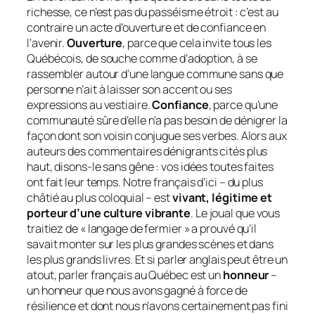
richesse, ce n’est pas du passéisme étroit : c’est au
contraire un acte d’ouverture et de confiance en
l’avenir.
Ouverture
, parce que cela invite
tous
les
Québécois, de souche comme d’adoption, à se
rassembler autour d’une langue commune sans que
personne n’ait à laisser son accent ou ses
expressions au vestiaire.
Confiance
, parce qu’une
communauté sûre d’elle n’a pas besoin de dénigrer la
façon dont son voisin conjugue ses verbes. Alors aux
auteurs des commentaires dénigrants cités plus
haut, disons-le sans gêne : vos idées toutes faites
ont fait leur temps. Notre français d’ici – du plus
châtié au plus coloquial – est
vivant, légitime et
porteur d’une culture vibrante
. Le joual que vous
traitiez de « langage de fermier » a prouvé qu’il
savait monter sur les plus grandes scènes et dans
les plus grands livres. Et si parler anglais peut être un
atout, parler français au Québec est un
honneur
–
un honneur que nous avons gagné à force de
résilience et dont nous n’avons certainement pas fini