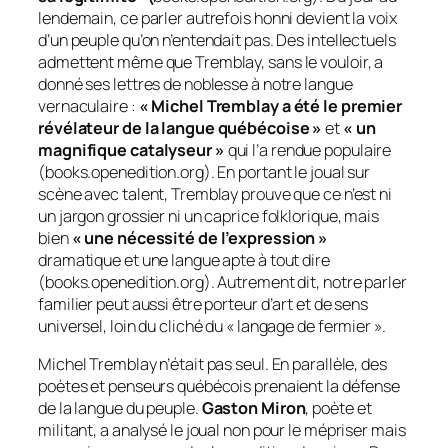
lendemain, ce parler autrefois honni devient la voix
d’un peuple qu’on n’entendait pas. Des intellectuels
admettent même que Tremblay, sans le vouloir, a
donné ses lettres de noblesse à notre langue
vernaculaire :
« Michel Tremblay a été le premier
révélateur de la langue québécoise »
et
« un
magnifique catalyseur »
qui l’a rendue populaire
(books.openedition.org). En portant le joual sur
scène avec talent, Tremblay prouve que ce n’est ni
un jargon grossier ni un caprice folklorique, mais
bien
« une nécessité de l’expression »
dramatique et une langue apte à tout dire
(books.openedition.org). Autrement dit, notre parler
familier peut aussi être porteur d’art et de sens
universel, loin du cliché du « langage de fermier ».
Michel Tremblay n’était pas seul. En parallèle, des
poètes et penseurs québécois prenaient la défense
de la langue du peuple.
Gaston Miron
, poète et
militant, a analysé le joual non pour le mépriser mais