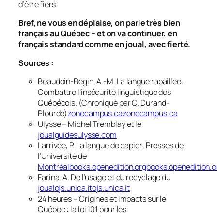
d’être fiers.
Bref, ne vous en déplaise, on parle
très bien
français au Québec – et on va continuer, en
français standard comme en joual, avec fierté.
Sources :
Beaudoin-Bégin, A.-M.
La langue rapaillée.
Combattre l’insécurité linguistique des
Québécois.
(Chroniqué par C. Durand-
Plourde)
zonecampus.cazonecampus.ca
Ulysse –
Michel Tremblay et le
joual
guidesulysse.com
Larrivée, P.
La langue de papier
, Presses de
l’Université de
Montréalbooks.openedition.orgbooks.openedition.o
Farina, A.
De l’usage et du recyclage du
joual
ojs.unica.itojs.unica.it
24 heures –
Origines et impacts sur le
Québec : la loi 101 pour les