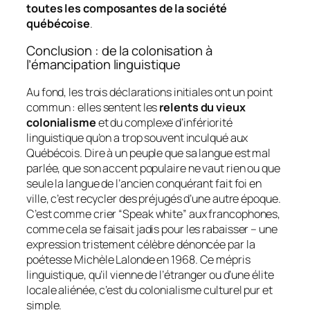
toutes les composantes de la société
québécoise
.
Conclusion : de la colonisation à
l’émancipation linguistique
Au fond, les trois déclarations initiales ont un point
commun : elles sentent les
relents du vieux
colonialisme
et du complexe d’infériorité
linguistique qu’on a trop souvent inculqué aux
Québécois. Dire à un peuple que sa langue est mal
parlée, que son accent populaire ne vaut rien ou que
seule la langue de l’ancien conquérant fait foi en
ville, c’est recycler des préjugés d’une autre époque.
C’est comme crier
“Speak white”
aux francophones,
comme cela se faisait jadis pour les rabaisser – une
expression tristement célèbre dénoncée par la
poétesse Michèle Lalonde en 1968. Ce mépris
linguistique, qu’il vienne de l’étranger ou d’une élite
locale aliénée,
c’est
du colonialisme culturel pur et
simple.