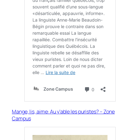
Mange, lis, aime: Au y’able les puristes? – Zone
Campus