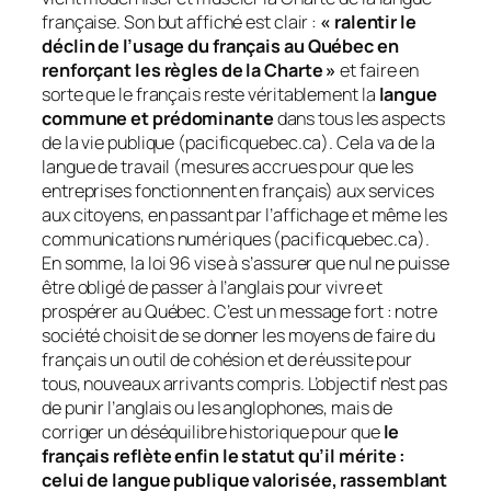
française. Son but affiché est clair :
« ralentir le
déclin de l’usage du français au Québec en
renforçant les règles de la Charte »
et faire en
sorte que le français reste véritablement la
langue
commune et prédominante
dans
tous
les aspects
de la vie publique (pacificquebec.ca). Cela va de la
langue de travail (mesures accrues pour que les
entreprises fonctionnent en français) aux services
aux citoyens, en passant par l’affichage et même les
communications numériques (pacificquebec.ca).
En somme, la loi 96 vise à s’assurer que nul ne puisse
être obligé de passer à l’anglais pour vivre et
prospérer au Québec. C’est un message fort : notre
société choisit de se donner les moyens de faire du
français un outil de cohésion et de réussite pour
tous
, nouveaux arrivants compris. L’objectif n’est pas
de
punir
l’anglais ou les anglophones, mais de
corriger un déséquilibre historique pour que
le
français reflète enfin le statut qu’il mérite :
celui de langue publique valorisée, rassemblant