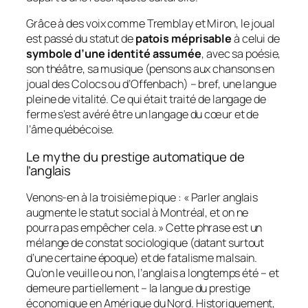
Grâce à des voix comme Tremblay et Miron, le joual
est passé du statut de
patois méprisable
à celui de
symbole d’une identité assumée
, avec sa poésie,
son théâtre, sa musique (pensons aux chansons en
joual des Colocs ou d’Offenbach) – bref, une langue
pleine de vitalité. Ce qui était traité de
langage de
ferme
s’est avéré être un langage du cœur et de
l’âme québécoise.
Le mythe du prestige automatique de
l’anglais
Venons-en à la troisième pique :
« Parler anglais
augmente le statut social à Montréal, et on ne
pourra pas empêcher cela. »
Cette phrase est un
mélange de constat sociologique (datant surtout
d’une certaine époque) et de fatalisme malsain.
Qu’on le veuille ou non, l’anglais a longtemps été – et
demeure partiellement – la langue du prestige
économique en Amérique du Nord. Historiquement,