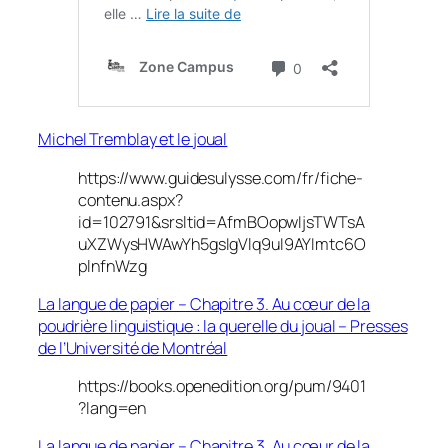
Michel Tremblay et le joual
https://www.guidesulysse.com/fr/fiche-
contenu.aspx?
id=102791&srsltid=AfmBOopwIjsTWTsA
uXZWysHWAwYh5gsIgVlq9uI9AYImtc6O
plnfnWzg
La langue de papier – Chapitre 3. Au cœur de la
poudrière linguistique : la querelle du joual – Presses
de l’Université de Montréal
https://books.openedition.org/pum/9401
?lang=en
La langue de papier – Chapitre 3. Au cœur de la