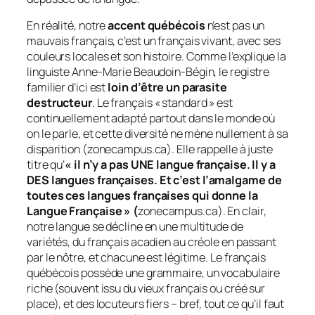
En réalité, notre
accent québécois
n’est pas un
mauvais français
, c’est un français vivant, avec ses
couleurs locales et son histoire. Comme l’explique la
linguiste Anne-Marie Beaudoin-Bégin, le registre
familier d’ici est
loin d’être un parasite
destructeur
. Le français « standard » est
continuellement adapté partout dans le monde où
on le parle, et cette diversité ne mène nullement à sa
disparition (zonecampus.ca). Elle rappelle à juste
titre qu’
« il n’y a pas
UNE
langue française. Il y a
DES
langues françaises. Et c’est l’amalgame de
toutes ces langues françaises qui donne la
Langue Française » (
zonecampus.ca). En clair,
notre langue se décline en une multitude de
variétés, du français acadien au créole en passant
par le nôtre, et chacune est légitime. Le français
québécois possède une grammaire, un vocabulaire
riche (souvent issu du vieux français ou créé sur
place), et des locuteurs fiers – bref, tout ce qu’il faut