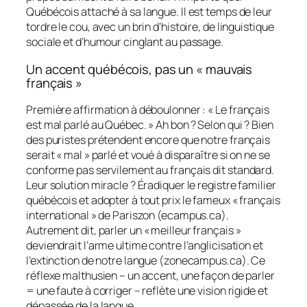
Québécois attaché à sa langue. Il est temps de leur
tordre le cou, avec un brin d’histoire, de linguistique
sociale et d’humour cinglant au passage.
Un accent québécois, pas un « mauvais
français »
Première affirmation à déboulonner :
« Le français
est mal parlé au Québec. »
Ah bon ? Selon qui ? Bien
des puristes prétendent encore que notre français
serait « mal » parlé et voué à disparaître si on ne se
conforme pas servilement au français dit
standard
.
Leur solution miracle ? Éradiquer le registre familier
québécois et adopter à tout prix le fameux « français
international » de Pariszon (ecampus.ca).
Autrement dit, parler un
« meilleur français »
deviendrait l’arme ultime contre l’anglicisation et
l’extinction de notre langue (zonecampus.ca). Ce
réflexe malthusien – un accent, une façon de parler
= une faute à corriger – reflète une vision rigide et
dépassée de la langue.