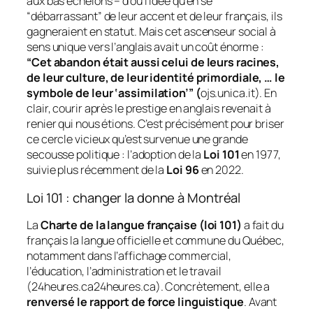
aux bas échelons – d’où l’idée qu’en se
“débarrassant” de leur accent et de leur français, ils
gagneraient en statut. Mais cet
ascenseur social
à
sens unique vers l’anglais avait un coût énorme :
“Cet abandon était aussi celui de leurs racines,
de leur culture, de leur identité primordiale, … le
symbole de leur ‘assimilation’” (
ojs.unica.it). En
clair, courir après le prestige en anglais revenait à
renier qui nous étions. C’est précisément pour briser
ce cercle vicieux qu’est survenue une grande
secousse politique : l’adoption de la
Loi 101
en 1977,
suivie plus récemment de la
Loi 96
en 2022.
Loi 101 : changer la donne à Montréal
La
Charte de la langue française (loi 101)
a fait du
français la langue officielle et commune du Québec,
notamment dans l’affichage commercial,
l’éducation, l’administration et le travail
(24heures.ca24heures.ca). Concrètement, elle a
renversé le rapport de force linguistique
. Avant