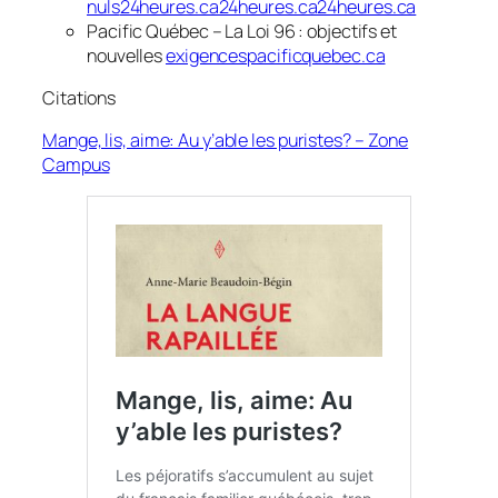
nuls
24heures.ca24heures.ca24heures.ca
Pacific Québec –
La Loi 96 : objectifs et
nouvelles
exigences
pacificquebec.ca
Citations
Mange, lis, aime: Au y’able les puristes? – Zone
Campus