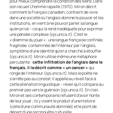
pour mieux comprendre la condition des siens. Dans
son recueil
L’homme rapaillé
(1970), Miron décrit
comment le Français canadien, contraint de vivre
dans une société où l’anglais domine le pouvoir et les
institutions, en vient à ne pouvoir parler sa langue
qu’en privé – ce qui la rend inadéquate pour exprimer
une pensée complexe (ojs.unica.it). C’est le
« dilemme du joual »
: une langue française confinée,
fragilisée, contaminée de l’intérieur par l’anglais,
symptôme d’une identité qu’on a cherché à étouffer
(ojs.unica.it). Miron utilise même une métaphore
percutante :
cette infiltration de l’anglais dans le
français, il la décrit comme « un cancer »
qui
ronge de l’intérieur (ojs.unica.it). Mais le poète ne
s’arrête pas au constat. Il appelle au
réveil
face à
cette aliénation linguistique – réveil qu’il compare au
premier pas vers la guérison (ojs.unica.it). En clair,
Miron et ses contemporains refusent d’avoir honte
de leur joual ; ils y voient le produit d’une histoire
(celle d’une communauté dominée) et le point de
départ d’une reconquête culturelle.