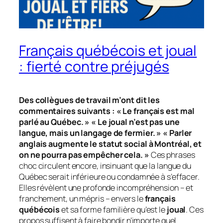
Français québécois et joual
: fierté contre préjugés
Des collègues de travail m’ont dit les
commentaires suivants : « Le français est mal
parlé au Québec. » « Le joual n’est pas une
langue, mais un langage de fermier. » « Parler
anglais augmente le statut social à Montréal, et
on ne pourra pas empêcher cela. »
Ces phrases
choc circulent encore, insinuant que la langue du
Québec serait inférieure ou condamnée à s’effacer.
Elles révèlent une profonde incompréhension – et
franchement, un mépris – envers le
français
québécois
et sa forme familière qu’est le
joual
. Ces
propos suffisent à faire bondir n’importe quel