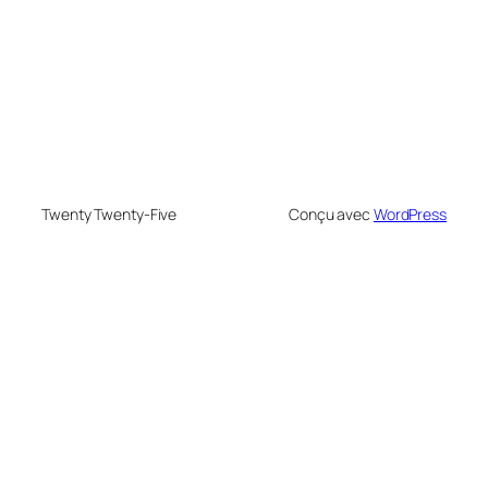
Twenty Twenty-Five
Conçu avec
WordPress