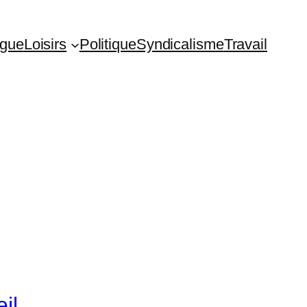
ogue
Loisirs
Politique
Syndicalisme
Travail
il