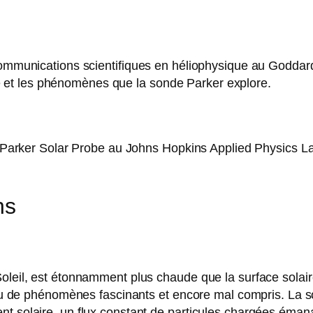
 communications scientifiques en héliophysique au Godda
aire et les phénomènes que la sonde Parker explore.
 Parker Solar Probe au Johns Hopkins Applied Physics Labora
ns
Soleil, est étonnamment plus chaude que la surface solai
 lieu de phénomènes fascinants et encore mal compris. La
nt solaire, un flux constant de particules chargées éman