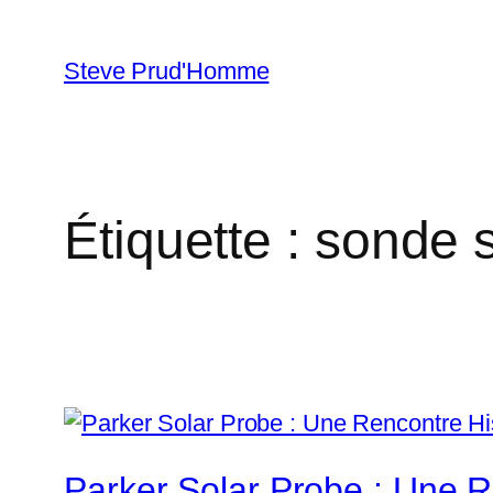
Aller
au
Steve Prud'Homme
contenu
Étiquette :
sonde s
Parker Solar Probe : Une Re