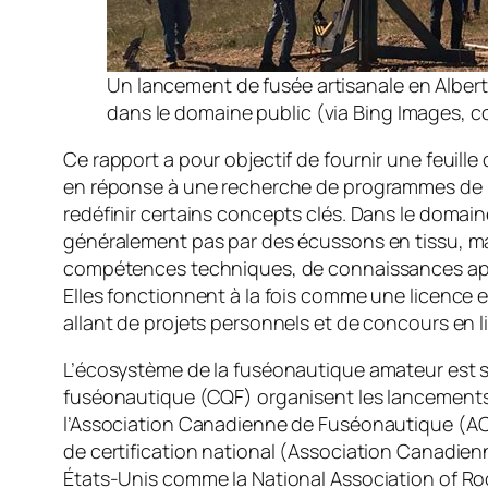
Un lancement de fusée artisanale en Alber
dans le domaine public (via Bing Images, con
Ce rapport a pour objectif de fournir une feuil
en réponse à une recherche de programmes de ré
redéfinir certains concepts clés. Dans le domai
généralement pas par des écussons en tissu, ma
compétences techniques, de connaissances appro
Elles fonctionnent à la fois comme une licence 
allant de projets personnels et de concours en 
L’écosystème de la fuséonautique amateur est s
fuséonautique (CQF) organisent les lancements
l’Association Canadienne de Fuséonautique (ACF
de certification national (Association Canadien
États-Unis comme la National Association of Roc