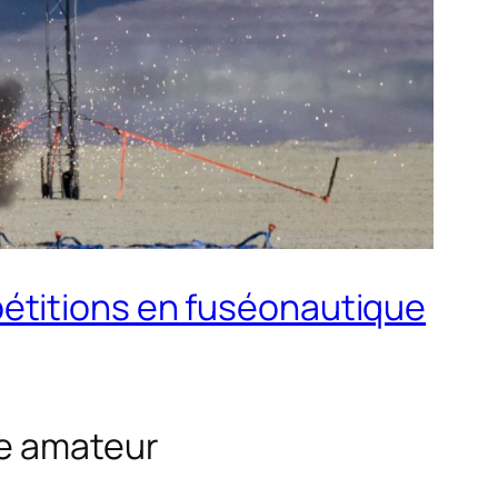
étitions en fuséonautique
ue amateur