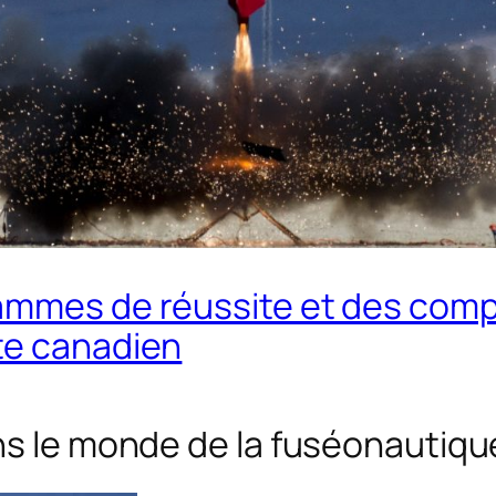
ammes de réussite et des comp
te canadien
ans le monde de la fuséonautiq