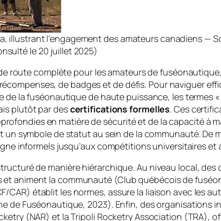
ta, illustrant l’engagement des amateurs canadiens — 
sulté le 20 juillet 2025)
le de route complète pour les amateurs de fuséonautique,
compenses, de badges et de défis. Pour naviguer effica
ne de la fuséonautique de haute puissance, les termes 
is plutôt par des
certifications formelles
. Ces certifi
fondies en matière de sécurité et de la capacité à ma
et un symbole de statut au sein de la communauté. De mê
ligne informels jusqu’aux compétitions universitaires et
tructuré de manière hiérarchique. Au niveau local, de
 et animent la communauté (Club québécois de fuséona
/CAR) établit les normes, assure la liaison avec les a
ne de Fuséonautique, 2023). Enfin, des organisations i
ketry (NAR) et la Tripoli Rocketry Association (TRA), o