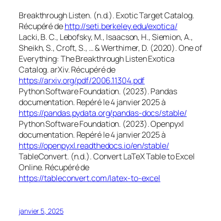
Breakthrough Listen. (n.d.). Exotic Target Catalog.
Récupéré de
http://seti.berkeley.edu/exotica/
Lacki, B. C., Lebofsky, M., Isaacson, H., Siemion, A.,
Sheikh, S., Croft, S., … & Werthimer, D. (2020). One of
Everything: The Breakthrough Listen Exotica
Catalog. arXiv. Récupéré de
https://arxiv.org/pdf/2006.11304.pdf
Python Software Foundation. (2023). Pandas
documentation. Repéré le 4 janvier 2025 à
https://pandas.pydata.org/pandas-docs/stable/
Python Software Foundation. (2023). Openpyxl
documentation. Repéré le 4 janvier 2025 à
https://openpyxl.readthedocs.io/en/stable/
TableConvert. (n.d.). Convert LaTeX Table to Excel
Online. Récupéré de
https://tableconvert.com/latex-to-excel
janvier 5, 2025