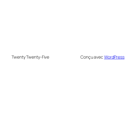
Twenty Twenty-Five
Conçu avec
WordPress